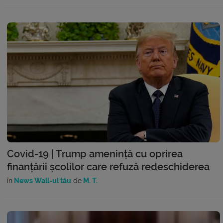
Covid-19 | Trump amenință cu oprirea
finanțării școlilor care refuză redeschiderea
în
News Wall-ul tău
de
M. T.