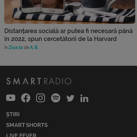
Distanțarea socială ar putea fi necesară până
în 2022, spun cercetătorii de la Harvard
în
Ziua ta
de
A. B.
ȘTIRI
SMART SHORTS
LIVE FEVER