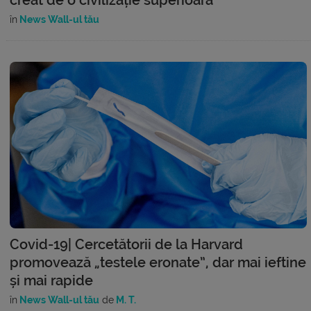
în
News Wall-ul tău
Covid-19| Cercetătorii de la Harvard
promovează „testele eronate”, dar mai ieftine
și mai rapide
în
News Wall-ul tău
de
M. T.