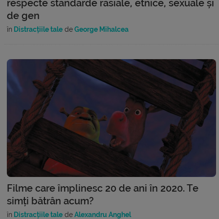
respecte standarde rasiale, etnice, sexuale și
de gen
în
Distracțiile tale
de
George Mihalcea
Filme care împlinesc 20 de ani în 2020. Te
simți bătrân acum?
în
Distracțiile tale
de
Alexandru Anghel