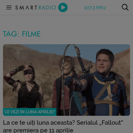
107.3 Mhz
TAG: FILME
CE VEZI ÎN LUNA APRILIE?
La ce te uiți luna aceasta? Serialul „Fallout”
are premiera pe 11 aprilie