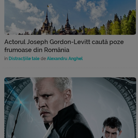
Actorul Joseph Gordon-Levitt caută poze
frumoase din România
în
Distracțiile tale
de
Alexandru Anghel