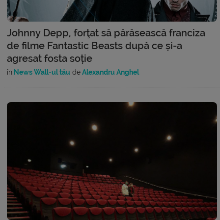
Johnny Depp, forţat să părăsească franciza
de filme Fantastic Beasts după ce și-a
agresat fosta soție
în
News Wall-ul tău
de
Alexandru Anghel