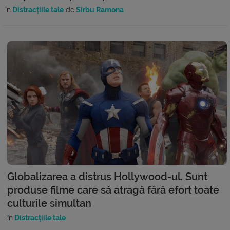
în
Distracțiile tale
de
Sîrbu Ramona
Globalizarea a distrus Hollywood-ul. Sunt
produse filme care să atragă fără efort toate
culturile simultan
în
Distracțiile tale