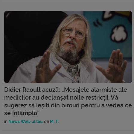
Didier Raoult acuză: „Mesajele alarmiste ale
medicilor au declanșat noile restricții. Vă
sugerez să ieșiți din birouri pentru a vedea ce
se întâmplă”
în
News Wall-ul tău
de
M. T.