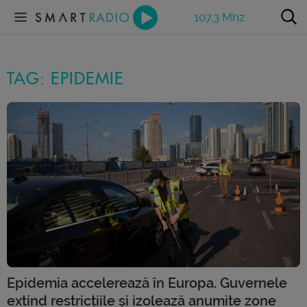
107.3 Mhz
TAG: EPIDEMIE
Epidemia accelerează în Europa. Guvernele
extind restricțiile și izolează anumite zone