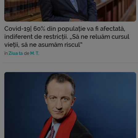
Covid-19| 60% din populație va fi afectată,
indiferent de restricții. „Să ne reluăm cursul
vieții, să ne asumăm riscul”
în
Ziua ta
de
M. T.