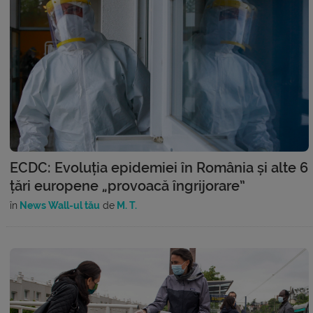
ECDC: Evoluția epidemiei în România și alte 6
țări europene „provoacă îngrijorare”
în
News Wall-ul tău
de
M. T.