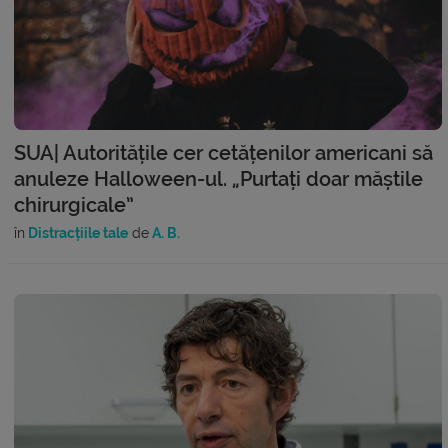
SUA| Autoritățile cer cetățenilor americani să
anuleze Halloween-ul. „Purtați doar măștile
chirurgicale”
în
Distracțiile tale
de
A. B.