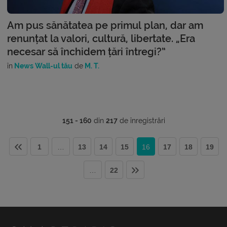
Am pus sănătatea pe primul plan, dar am
renunțat la valori, cultură, libertate. „Era
necesar să închidem țări întregi?”
în
News Wall-ul tău
de
M. T.
151 - 160
din
217
de înregistrări
1
…
13
14
15
16
17
18
19
…
22