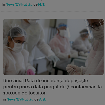
în
News Wall-ul tău
de
M. T.
România| Rata de incidență depășește
pentru prima dată pragul de 7 contaminări la
100.000 de locuitori
în
News Wall-ul tău
de
A. B.