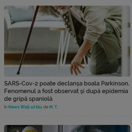
SARS-Cov-2 poate declanșa boala Parkinson.
Fenomenul a fost observat și după epidemia
de gripă spaniolă
în
News Wall-ul tău
de
M. T.