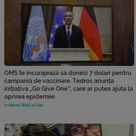
OMS te încurajează să donezi 7 dolari pentru
campania de vaccinare. Tedros anunță
inițiativa „Go Give One”, care ar putea ajuta la
oprirea epidemiei
în
News Wall-ul tău