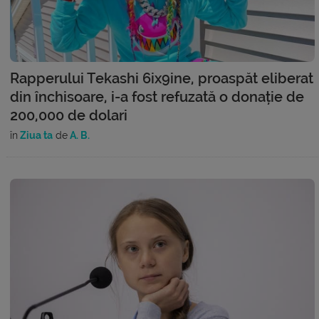
Rapperului Tekashi 6ix9ine, proaspăt eliberat
din închisoare, i-a fost refuzată o donație de
200,000 de dolari
în
Ziua ta
de
A. B.