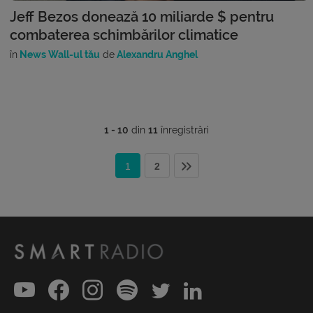
Jeff Bezos donează 10 miliarde $ pentru
combaterea schimbărilor climatice
în
News Wall-ul tău
de
Alexandru Anghel
1 - 10
din
11
înregistrări
1
2