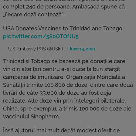
complet 240 de persoane. Ambasada spune că
„fiecare doză contează”.
USA Donates Vaccines to Trinidad and Tobago
pic.twitter.com/5S0OTQfJU5
— U.S. Embassy POS (@USinTT)
June 14, 2021
Trinidad și Tobago se bazează pe donațiile care
vin din alte țări pentru a-și duce la bun sfârșit
campania de imunizare. Organizația Mondială a
Sănătății trimite 100.800 de doze, dintre care două
livrări de câte 33.600 de doze au fost deja
realizate. Alte doze vin prin înțelegeri bilaterale.
China, spre exemplu, a trimis 100.000 de doze ale
vaccinului Sinopharm.
Însă ajutorul mai mult decât modest oferit de