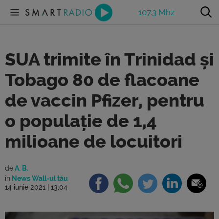
107.3 Mhz
SUA trimite în Trinidad și
Tobago 80 de flacoane
de vaccin Pfizer, pentru
o populație de 1,4
milioane de locuitori
de
A. B.
în
News Wall-ul tău
14 iunie 2021 | 13:04