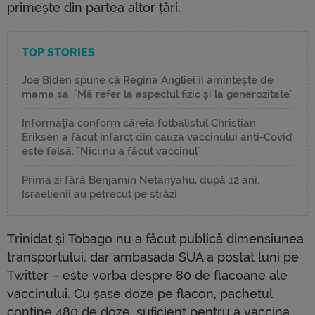
primește din partea altor țări.
TOP STORIES
Joe Biden spune că Regina Angliei îi amintește de
mama sa. "Mă refer la aspectul fizic și la generozitate"
Informația conform căreia fotbalistul Christian
Eriksen a făcut infarct din cauza vaccinului anti-Covid
este falsă. "Nici nu a făcut vaccinul"
Prima zi fără Benjamin Netanyahu, după 12 ani.
Israelienii au petrecut pe străzi
Trinidat și Tobago nu a făcut publică dimensiunea
transportului, dar ambasada SUA a postat luni pe
Twitter – este vorba despre 80 de flacoane ale
vaccinului. Cu șase doze pe flacon, pachetul
conține 480 de doze, suficient pentru a vaccina