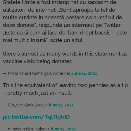
Statele Unite a fost întâmpinat cu sarcasm de
utilizatorii de internet. „Sunt aproape la fel de
multe cuvinte în această postare ca numărul de
doze donate”, răspunde un internaut pe Twitter.
„Este ca și cum ai lăsa doi bani drept bacșiș – este
mai mult o insută”, scrie un altul.
there's almost as many words in this statement as
vaccine vials being donated
— Mohammad (@MargBarAmerica)
June 14, 2021
This the equivalent of leaving two pennies as a tip
– pretty much just an insult.
— Cin_bee (@cin_bees)
June 14, 2021
pic.twitter.com/Tql7l9lrID
— minaisen (@minaisen)
June 14, 2021