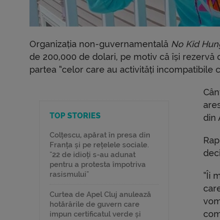
Organizația non-guvernamentală
No Kid Hun
de 200,000 de dolari, pe motiv că își rezervă d
partea “celor care au activități incompatibile 
Cânt
ares
TOP STORIES
din
Colțescu, apărat în presa din
Rap
Franța și pe rețelele sociale.
deci
"22 de idioți s-au adunat
pentru a protesta împotriva
rasismului"
“Îi
car
Curtea de Apel Cluj anulează
vom 
hotărârile de guvern care
com
impun certificatul verde și