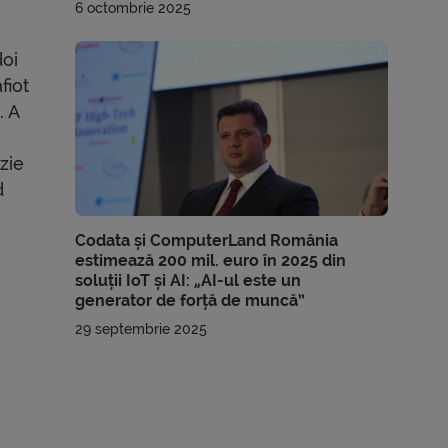
6 octombrie 2025
doi
fiot
. A
zie
d
Codata și ComputerLand România
estimează 200 mil. euro în 2025 din
soluții IoT și AI: „AI-ul este un
generator de forță de muncă”
29 septembrie 2025