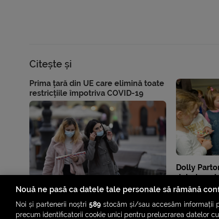
Citește și
Prima țară din UE care elimină toate
restricțiile împotriva COVID-19
Dolly Parto
dolari pent
infecțioase
Nouă ne pasă ca datele tale personale să rămână conf
Noi și partenerii noștri
589
stocăm și/sau accesăm informații pe
precum identificatorii cookie unici pentru prelucrarea datelor c