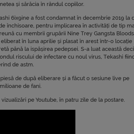
etea și sărăcia în rândul copiilor.
ashi 6ix9ine a fost condamnat în decembrie 2019 la 
de închisoare, pentru implicarea în activități de tip ma
reună cu membrii grupării Nine Trey Gangsta Bloods
 eliberat în luna aprilie și plasat în arest într-o locație
retă până la ispășirea pedepsei. S-a luat această deci
ondul riscului de infectare cu noul virus, Tekashi fiin
erind de astm.
iesă de după eliberare și a făcut o sesiune live pe
ilioane de fani.
vizualizări pe Youtube, în patru zile de la postare.