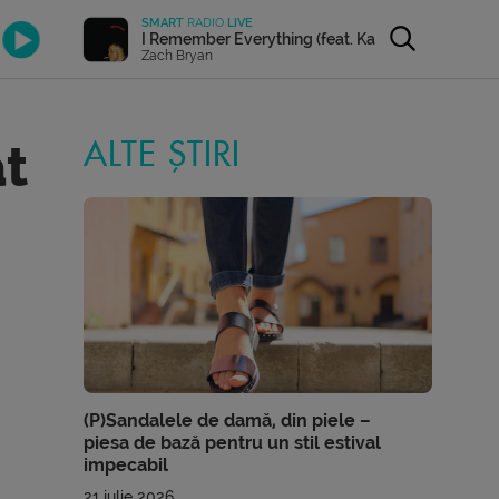
SMART
RADIO
LIVE
I Remember Everything (feat. Kacey Musgraves)
Zach Bryan
ăt
ALTE ȘTIRI
(P)Sandalele de damă, din piele –
piesa de bază pentru un stil estival
impecabil
21 iulie 2026