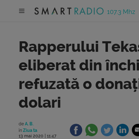
107.3 Mhz
Rapperului Tekas
eliberat din închi
refuzată o donaț
dolari
de
A. B.
în
Ziua ta
13 mai 2020 | 11:47