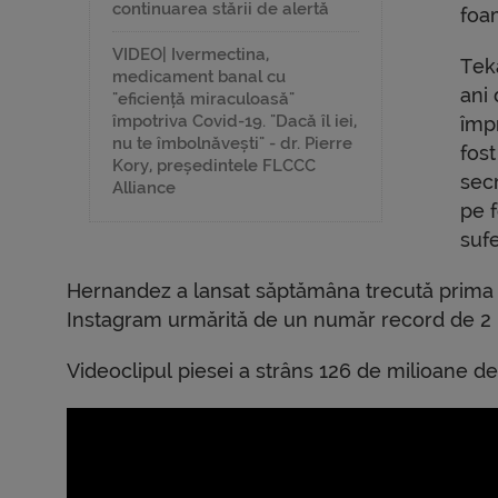
continuarea stării de alertă
foam
VIDEO| Ivermectina,
Tek
medicament banal cu
ani 
"eficiență miraculoasă"
împotriva Covid-19. "Dacă îl iei,
împ
nu te îmbolnăvești" - dr. Pierre
fost
Kory, președintele FLCCC
sec
Alliance
pe f
suf
Hernandez a lansat săptămâna trecută prima p
Instagram urmărită de un număr record de 2 m
Videoclipul piesei a strâns 126 de milioane de 