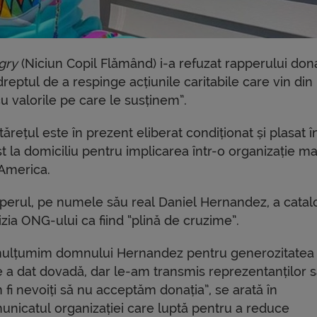
gry
(Niciun Copil Flămând) i-a refuzat rapperului don
reptul de a respinge acțiunile caritabile care vin din
cu valorile pe care le susținem”.
ărețul este în prezent eliberat condiționat și plasat î
t la domiciliu pentru implicarea într-o organizație ma
 America.
perul, pe numele său real Daniel Hernandez, a catal
zia ONG-ului ca fiind “plină de cruzime”.
 mulțumim domnului Hernandez pentru generozitatea
e a dat dovadă, dar le-am transmis reprezentanților s
fi nevoiți să nu acceptăm donația”, se arată în
unicatul organizației care luptă pentru a reduce