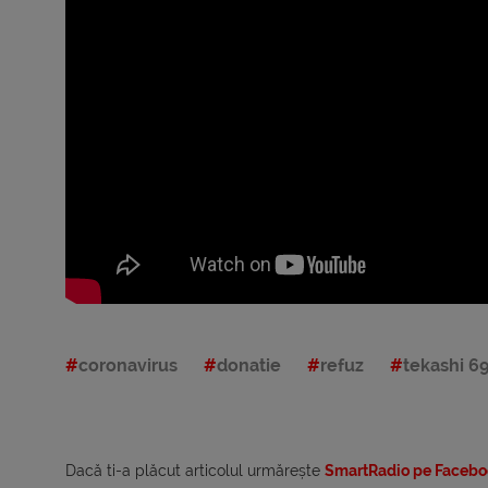
coronavirus
donatie
refuz
tekashi 6
Dacă ti-a plăcut articolul urmărește
SmartRadio pe Facebo