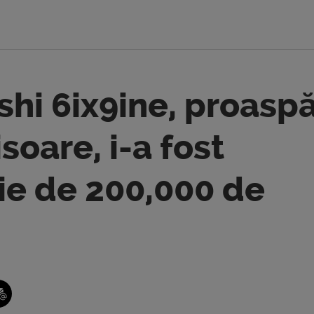
hi 6ix9ine, proasp
soare, i-a fost
ie de 200,000 de