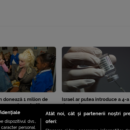
n donează 1 milion de
Israel ar putea introduce a 4-a
ru cercetarea bolilor
de vaccin
 la copiii cu cancer
idențiale
Atât noi, cât și partenerii noștri p
oferi:
 dispozitivul dvs.,
u caracter personal.