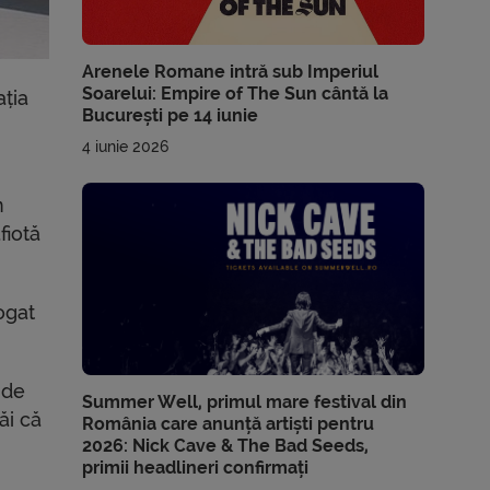
Arenele Romane intră sub Imperiul
Soarelui: Empire of The Sun cântă la
ația
București pe 14 iunie
4 iunie 2026
n
fiotă
ogat
 de
Summer Well, primul mare festival din
ăi că
România care anunță artiști pentru
2026: Nick Cave & The Bad Seeds,
primii headlineri confirmați