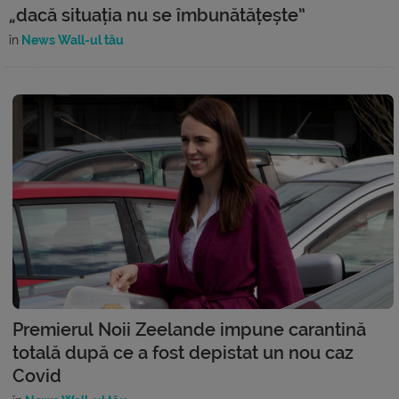
„dacă situația nu se îmbunătățește”
în
News Wall-ul tău
Premierul Noii Zeelande impune carantină
totală după ce a fost depistat un nou caz
Covid