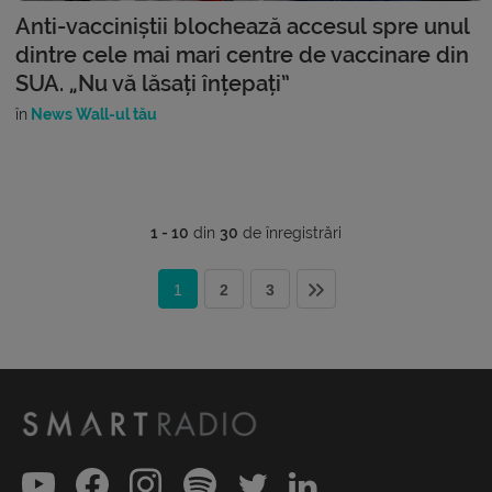
Anti-vacciniștii blochează accesul spre unul
dintre cele mai mari centre de vaccinare din
SUA. „Nu vă lăsați înțepați”
în
News Wall-ul tău
1 - 10
din
30
de înregistrări
1
2
3