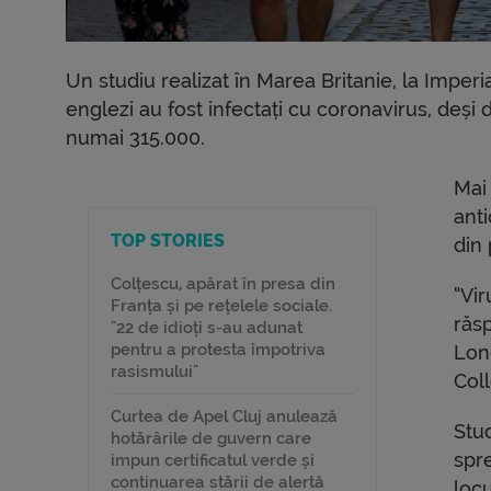
Un studiu realizat în Marea Britanie, la Imper
englezi au fost infectați cu coronavirus, deși 
numai 315.000.
Mai 
ant
TOP STORIES
din 
Colțescu, apărat în presa din
“Vir
Franța și pe rețelele sociale.
răsp
"22 de idioți s-au adunat
pentru a protesta împotriva
Lond
rasismului"
Col
Curtea de Apel Cluj anulează
Stud
hotărârile de guvern care
spr
impun certificatul verde și
continuarea stării de alertă
locu