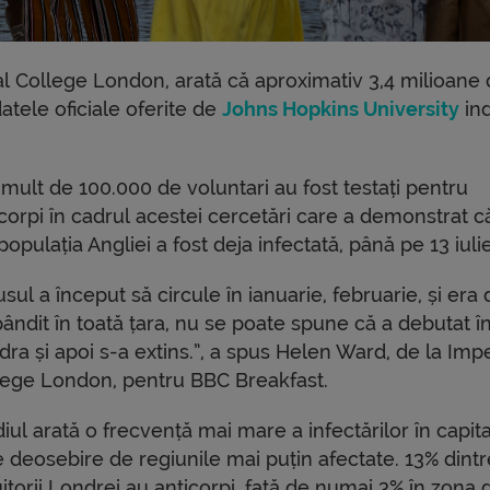
ial College London, arată că aproximativ 3,4 milioane
datele oficiale oferite de
Johns Hopkins University
ind
mult de 100.000 de voluntari au fost testați pentru
icorpi în cadrul acestei cercetări care a demonstrat 
populația Angliei a fost deja infectată, până pe 13 iulie
usul a început să circule în ianuarie, februarie, și era 
ândit în toată țara, nu se poate spune că a debutat î
ra și apoi s-a extins.”, a spus Helen Ward, de la Impe
lege London, pentru BBC Breakfast.
iul arată o frecvență mai mare a infectărilor în capita
e deosebire de regiunile mai puțin afectate. 13% dintr
itorii Londrei au anticorpi, față de numai 3% în zona 