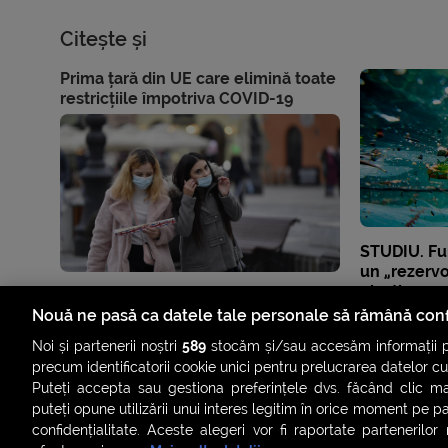
Citește și
Prima țară din UE care elimină toate
restricțiile împotriva COVID-19
STUDIU. Fu
un „rezervo
plastic
Nouă ne pasă ca datele tale personale să rămână conf
Noi și partenerii noștri
589
stocăm și/sau accesăm informații pe
precum identificatorii cookie unici pentru prelucrarea datelor c
Puteți accepta sau gestiona preferințele dvs. făcând clic ma
puteți opune utilizării unui interes legitim în orice moment pe p
confidențialitate. Aceste alegeri vor fi raportate partenerilor