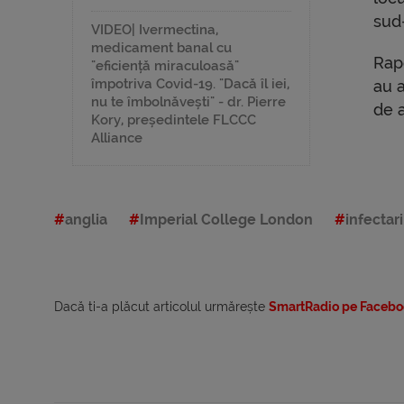
sud-
VIDEO| Ivermectina,
medicament banal cu
Rapo
"eficiență miraculoasă"
împotriva Covid-19. "Dacă îl iei,
au 
nu te îmbolnăvești" - dr. Pierre
de a
Kory, președintele FLCCC
Alliance
anglia
Imperial College London
infectari
Dacă ti-a plăcut articolul urmărește
SmartRadio pe Facebo