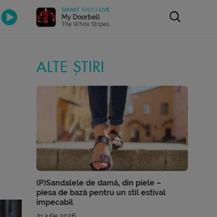
SMART
RADIO
LIVE
My Doorbell
The White Stripes
ALTE ȘTIRI
(P)Sandalele de damă, din piele –
piesa de bază pentru un stil estival
impecabil
21 iulie 2026