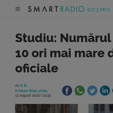
107.3 Mhz
Studiu: Numărul 
10 ori mai mare d
oficiale
de
A. B.
în
News Wall-ul tău
13 august 2020 | 11:55