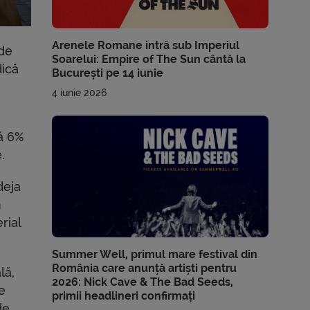
Arenele Romane intră sub Imperiul
 de
Soarelui: Empire of The Sun cântă la
ică
București pe 14 iunie
4 iunie 2026
că 6%
.
deja
n
rial
Summer Well, primul mare festival din
România care anunță artiști pentru
lă,
2026: Nick Cave & The Bad Seeds,
e
primii headlineri confirmați
de