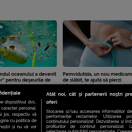
ndul oceanului a devenit
Pemvidutida, un nou medicam
r” pentru deșeurile de
de slăbit, te ajută să pierzi
kilogramele în plus, dar și să-ți
păstrezi mușchii
idențiale
Atât noi, cât și partenerii noștri p
oferi:
 dispozitivul dvs.,
u caracter personal.
Stocarea și/sau accesarea informațiilor de
i jos, respectiv vă
performanței reclamelor. Utilizarea pro
agina cu politica de
conținutului personalizat. Dezvoltarea și îmb
profilurilor de conținut personalizat. Ut
 noștri și nu vă vor
selectarea publicității personalizate. Crearea