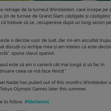
se retrage de la turneul Wimbledon, care începe pe 
 Cu 20 de turnee de Grand Slam câștigate și câștigător
 că trebuie să se „recupereze după un lung sezon p
 este o decizie ușor de luat, dar mi-am ascultat trupu
at discuții cu echipa mea și am înțeles că este decizi
ctă”, spune starul spaniol.
pul este să am o carieră cât mai lungă și să fac în
inuare ceea ce mă face fericit.”
ael Nadal has pulled out of this month's Wimbledon 
 Tokyo Olympic Games later this summer.
e to follow.
#bbctennis