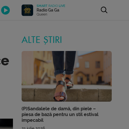
SMART
RADIO
LIVE
Radio Ga Ga
Queen
ALTE ȘTIRI
ce
(P)Sandalele de damă, din piele –
piesa de bază pentru un stil estival
impecabil
21 iulie 2026