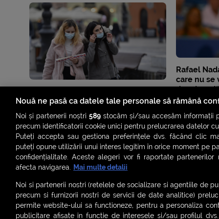
Rafael Nad
care nu se 
dau dovadă
Nouă ne pasă ca datele tale personale să rămână conf
Noi și partenerii noștri
589
stocăm și/sau accesăm informații pe
precum identificatorii cookie unici pentru prelucrarea datelor c
Puteți accepta sau gestiona preferințele dvs. făcând clic ma
puteți opune utilizării unui interes legitim în orice moment pe p
confidențialitate. Aceste alegeri vor fi raportate partenerilor
afecta navigarea.
Mai multe detalii
Noi si partenerii nostri (retelele de socializare si agentiile de p
precum si furnizorii nostri de servicii de date analitice) prel
permite website-ului sa functioneze, pentru a personaliza conti
publicitare afisate in functie de interesele si/sau profilul dvs