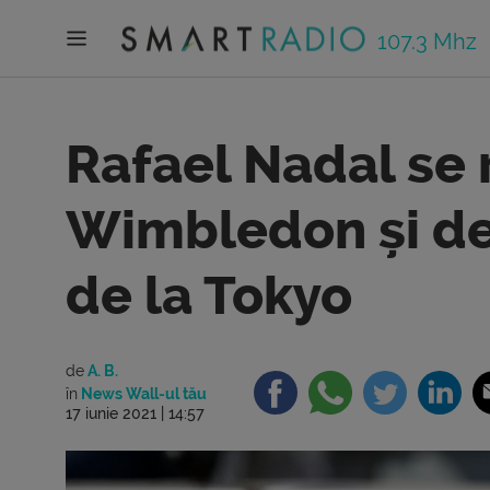
107.3 Mhz
Rafael Nadal se 
Wimbledon și de 
de la Tokyo
de
A. B.
în
News Wall-ul tău
17 iunie 2021 | 14:57