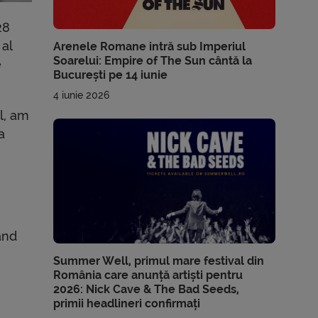
28
 al
Arenele Romane intră sub Imperiul
Soarelui: Empire of The Sun cântă la
e
București pe 14 iunie
4 iunie 2026
l, am
a
and
Summer Well, primul mare festival din
România care anunță artiști pentru
2026: Nick Cave & The Bad Seeds,
primii headlineri confirmați