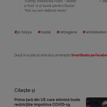
Trump: Întâlnirea Putin - Biden
— BB
a fost "o zi bună pentru Rusia".
"Noi nu am obținut nimic"
jo tokyo
nadal
retragere
wimbledon
Dacă ti-a plăcut articolul urmărește
SmartRadio pe Facebo
Citește și
Prima țară din UE care elimină toate
restricțiile împotriva COVID-19