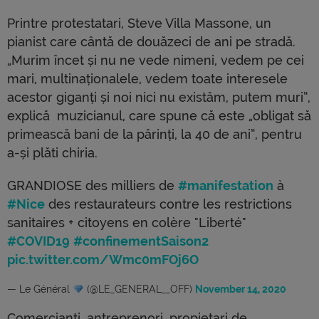
Printre protestatari, Steve Villa Massone, un
pianist care cântă de douăzeci de ani pe stradă.
„Murim încet și nu ne vede nimeni, vedem pe cei
mari, multinaționalele, vedem toate interesele
acestor giganți și noi nici nu existăm, putem muri”,
explică muzicianul, care spune că este „obligat să
primească bani de la părinți, la 40 de ani”, pentru
a-și plăti chiria.
GRANDIOSE des milliers de
#manifestation
à
#Nice
des restaurateurs contre les restrictions
sanitaires + citoyens en colère "Liberté"
#COVID19
#confinementSaison2
pic.twitter.com/Wmc0mFOj6O
— Le Général
(@LE_GENERAL__OFF)
November 14, 2020
Comercianți, antreprenori, propietari de