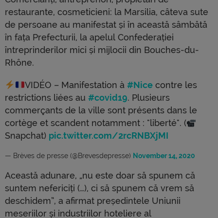
restaurante, cosmeticieni: la Marsilia, câteva sute
de persoane au manifestat și în această sâmbătă
în fața Prefecturii, la apelul Confederației
întreprinderilor mici și mijlocii din Bouches-du-
Rhône.
VIDÉO – Manifestation à
#Nice
contre les
restrictions liées au
#covid19
. Plusieurs
commerçants de la ville sont présents dans le
cortège et scandent notamment : "liberté". (
Snapchat)
pic.twitter.com/2rcRNBXjMI
— Brèves de presse (@Brevesdepresse)
November 14, 2020
Această adunare, „nu este doar să spunem că
suntem nefericiți (…), ci să spunem că vrem să
deschidem”, a afirmat președintele Uniunii
meseriilor și industriilor hoteliere al