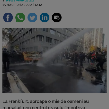
în
News Wall-ul tău
15 noiembrie 2020 | 12:12
La Frankfurt, aproape o mie de oameni au
mărșăluit prin centrul orașului împotriva