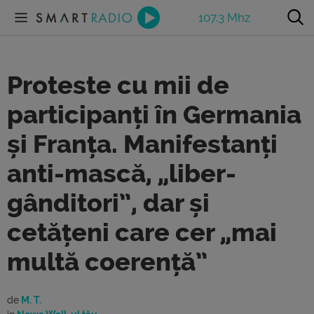
107.3 Mhz
Proteste cu mii de
participanți în Germania
și Franța. Manifestanți
anti-mască, „liber-
gânditori”, dar și
cetățeni care cer „mai
multă coerență”
de
M. T.