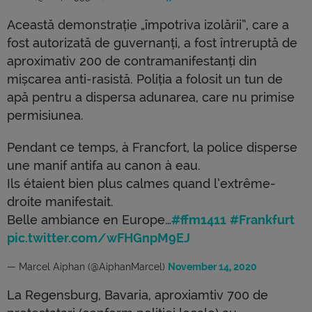
Această demonstrație „împotriva izolării”, care a
fost autorizată de guvernanți, a fost întreruptă de
aproximativ 200 de contramanifestanți din
mișcarea anti-rasistă. Poliția a folosit un tun de
apă pentru a dispersa adunarea, care nu primise
permisiunea.
Pendant ce temps, à Francfort, la police disperse
une manif antifa au canon à eau.
Ils étaient bien plus calmes quand l’extrême-
droite manifestait.
Belle ambiance en Europe…
#ffm1411
#Frankfurt
pic.twitter.com/wFHGnpM9EJ
— Marcel Aiphan (@AiphanMarcel)
November 14, 2020
La Regensburg, Bavaria, aproxiamtiv 700 de