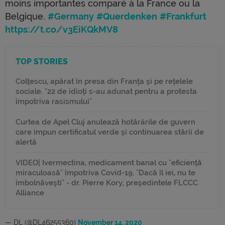
moins importantes comparé à la France ou la
Belgique.
#Germany
#Querdenken
#Frankfurt
https://t.co/v3EiKQkMV8
TOP STORIES
Colțescu, apărat în presa din Franța și pe rețelele
sociale. "22 de idioți s-au adunat pentru a protesta
împotriva rasismului"
Curtea de Apel Cluj anulează hotărârile de guvern
care impun certificatul verde și continuarea stării de
alertă
VIDEO| Ivermectina, medicament banal cu "eficiență
miraculoasă" împotriva Covid-19. "Dacă îl iei, nu te
îmbolnăvești" - dr. Pierre Kory, președintele FLCCC
Alliance
— DL (@DL46255360)
November 14, 2020