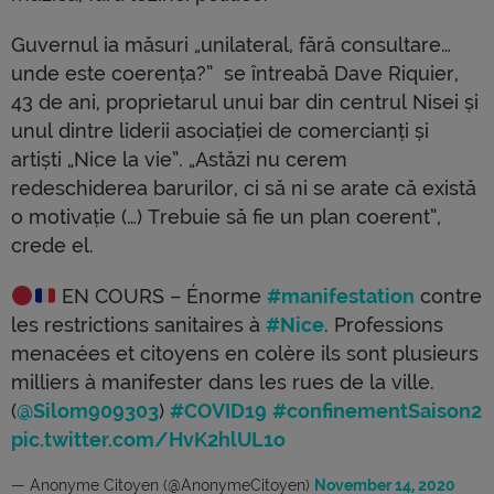
Guvernul ia măsuri „unilateral, fără consultare…
unde este coerența?” se întreabă Dave Riquier,
43 de ani, proprietarul unui bar din centrul Nisei și
unul dintre liderii asociației de comercianți și
artiști „Nice la vie”. „Astăzi nu cerem
redeschiderea barurilor, ci să ni se arate că există
o motivație (…) Trebuie să fie un plan coerent”,
crede el.
EN COURS – Énorme
#manifestation
contre
les restrictions sanitaires à
#Nice
. Professions
menacées et citoyens en colère ils sont plusieurs
milliers à manifester dans les rues de la ville.
(
@Silom909303
)
#COVID19
#confinementSaison2
pic.twitter.com/HvK2hlUL1o
— Anonyme Citoyen (@AnonymeCitoyen)
November 14, 2020