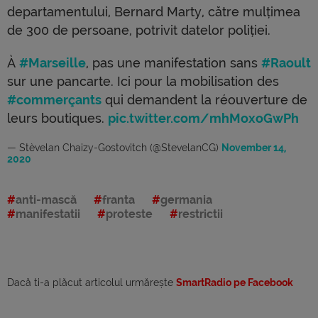
departamentului, Bernard Marty, către mulțimea
de 300 de persoane, potrivit datelor poliției.
À
#Marseille
, pas une manifestation sans
#Raoult
sur une pancarte. Ici pour la mobilisation des
#commerçants
qui demandent la réouverture de
leurs boutiques.
pic.twitter.com/mhMoxoGwPh
— Stèvelan Chaizy-Gostovitch (@StevelanCG)
November 14,
2020
anti-mască
franta
germania
manifestatii
proteste
restrictii
Dacă ti-a plăcut articolul urmărește
SmartRadio pe Facebook