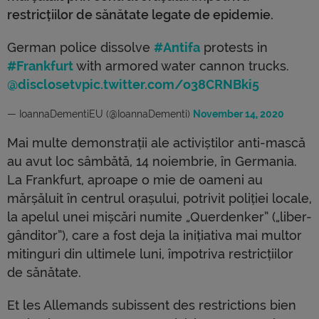
restricțiilor de sănătate legate de epidemie.
German police dissolve
#Antifa
protests in
#Frankfurt
with armored water cannon trucks.
@disclosetv
pic.twitter.com/o38CRNBki5
— IoannaDementiEU (@IoannaDementi)
November 14, 2020
Mai multe demonstrații ale activiștilor anti-mască
au avut loc sâmbătă, 14 noiembrie, în Germania.
La Frankfurt, aproape o mie de oameni au
mărșăluit în centrul orașului, potrivit poliției locale,
la apelul unei mișcări numite „Querdenker” („liber-
gânditor”), care a fost deja la inițiativa mai multor
mitinguri din ultimele luni, împotriva restricțiilor
de sănătate.
Et les Allemands subissent des restrictions bien