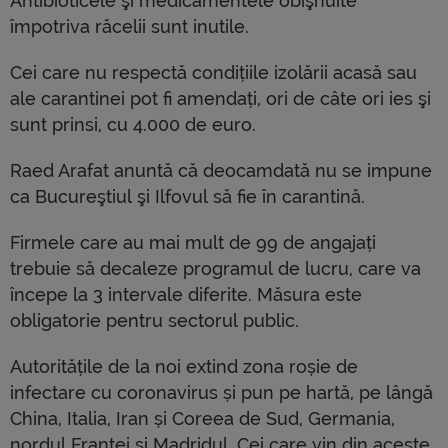
Antibioticele şi medicamentele obişnuite
împotriva răcelii sunt inutile.
Cei care nu respectă condițiile izolării acasă sau
ale carantinei pot fi amendați, ori de câte ori ies şi
sunt prinsi, cu 4.000 de euro.
Raed Arafat anuntă că deocamdată nu se impune
ca Bucureştiul şi Ilfovul să fie în carantină.
Firmele care au mai mult de 99 de angajați
trebuie să decaleze programul de lucru, care va
începe la 3 intervale diferite. Măsura este
obligatorie pentru sectorul public.
Autoritățile de la noi extind zona roșie de
infectare cu coronavirus și pun pe hartă, pe lângă
China, Italia, Iran și Coreea de Sud, Germania,
nordul Franței și Madridul. Cei care vin din aceste