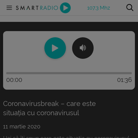
107.3 Mhz
00:00
01:36
Coronavirusbreak – care este
situația cu coronavirusul
11 martie 2020