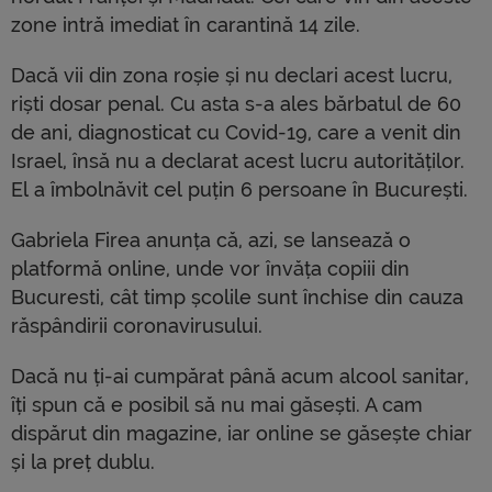
zone intră imediat în carantină 14 zile.
Dacă vii din zona roșie și nu declari acest lucru,
riști dosar penal. Cu asta s-a ales bărbatul de 60
de ani, diagnosticat cu Covid-19, care a venit din
Israel, însă nu a declarat acest lucru autorităților.
El a îmbolnăvit cel puțin 6 persoane în București.
Gabriela Firea anunța că, azi, se lansează o
platformă online, unde vor învăța copiii din
Bucuresti, cât timp școlile sunt închise din cauza
răspândirii coronavirusului.
Dacă nu ți-ai cumpărat până acum alcool sanitar,
îți spun că e posibil să nu mai găsești. A cam
dispărut din magazine, iar online se găsește chiar
și la preț dublu.