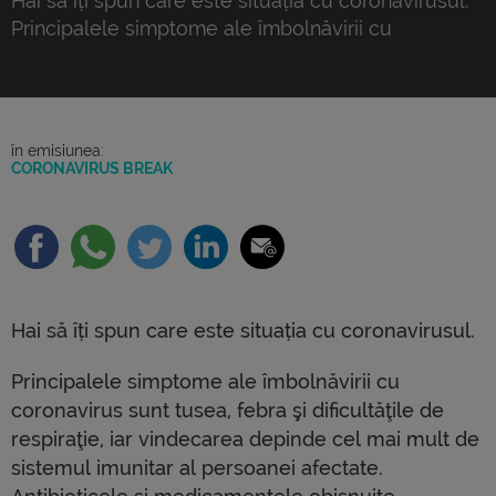
Hai să îți spun care este situația cu coronavirusul.
Principalele simptome ale îmbolnăvirii cu
coronavirus sunt tusea, febra şi dificultăţile de
respiraţie, iar vindecarea depinde cel mai mult de
sistemul imunitar al persoanei afectate.
Antibioticele şi medicamentele obişnuite împotriva
în emisiunea:
răcelii sunt inutile. Cei care nu respectă condițiile
CORONAVIRUS BREAK
izolării acasă sau ale carantinei pot fi amendați, […]
Hai să îți spun care este situația cu coronavirusul.
Principalele simptome ale îmbolnăvirii cu
coronavirus sunt tusea, febra şi dificultăţile de
respiraţie, iar vindecarea depinde cel mai mult de
sistemul imunitar al persoanei afectate.