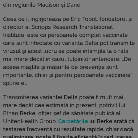
din regiunile Madison și Dane.
Ceea ce îl îngirjoreaza pe Eric Topol, fondatorul și
director al Scripps Research Translational
Institute, este că persoanele complet vaccinate
care sunt infectate cu varianta Delta pot transmite
virusul și acest lucru se poate întâmpla la o rată
mai mare decât în cazul tulpinilor anterioare. „De
aceea măștile și măsurile de prevenție sunt
importante, chiar și pentru persoanele vaccinate”,
spune el.
Transmiterea variantei Delta poate fi mult mai
mare decât cea estimată în prezent, potrivit lui
Ethan Berke, ofițer șef de sănătate publică al
UnitedHealth Group.
Cercetările
lui Berke arată că
testarea frecventă cu rezultate rapide, chiar dacă
preliminare, poate fi foarte eficientă în reducerea