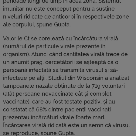
perioade lungi de timp în acea zonă. Sistemul
imunitar nu este conceput pentru a susține
niveluri ridicate de anticorpi în respectivele zone
ale corpului, spune Gupta.
Valorile Ct se corelează cu încărcătura virală
(numărul de particule virale prezente în
organism). Atunci când cantitatea virală trece de
un anumit prag, cercetătorii se așteaptă ca o
persoană infectată să transmită virusul și să-i
infecteze pe alții. Studiul din Wisconsin a analizat
tampoanele nazale obținute de la 719 voluntari
(atât persoane nevaccinate cât și complet
vaccinate), care au fost testate pozitiv, și au
constatat că 68% dintre pacienții vaccinați
prezentau încărcături virale foarte mari.
Încărcarea virală ridicată este un semn că virusul
se reproduce, spune Gupta.