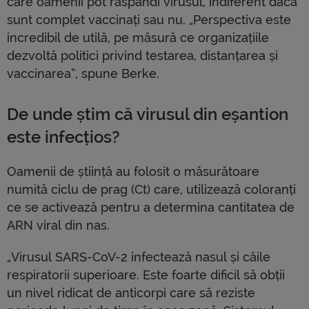
care oamenii pot răspândi virusul, indiferent dacă
sunt complet vaccinați sau nu. „Perspectiva este
incredibil de utilă, pe măsură ce organizațiile
dezvoltă politici privind testarea, distanțarea și
vaccinarea”, spune Berke.
De unde știm că virusul din eșantion
este infecțios?
Oamenii de știință au folosit o măsurătoare
numită ciclu de prag (Ct) care, utilizează coloranți
ce se activează pentru a determina cantitatea de
ARN viral din nas.
„Virusul SARS-CoV-2 infectează nasul și căile
respiratorii superioare. Este foarte dificil să obții
un nivel ridicat de anticorpi care să reziste