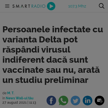
107.3 Mhz
Persoanele infectate cu
varianta Delta pot
răspândi virusul
indiferent dacă sunt
vaccinate sau nu, arată
un studiu preliminar
de
M. T.
în
News Wall-ul tău
27 august 2021 | 11:13