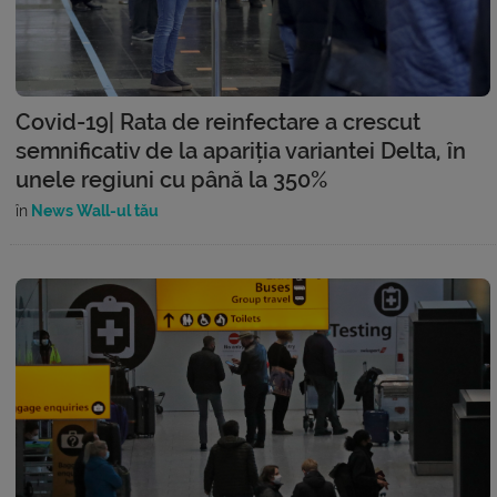
Covid-19| Rata de reinfectare a crescut
semnificativ de la apariția variantei Delta, în
unele regiuni cu până la 350%
în
News Wall-ul tău