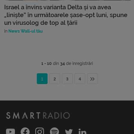
Israel a învins varianta Delta și va avea
„liniște” în următoarele șase-opt luni, spune
un virusolog de top al țării
în
News Wall-ul tău
1 - 10
din
34
de înregistrări
1
2
3
4