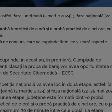
astfel: faza judeţeană (2 martie 2024) şi faza naţională (22
obă teoretică de o oră şi o probă practică de cinci ore, cu
ă.
bă de concurs, care va cuprinde itemi ce vizează aspecte
cuprinde, în acest an, în premieră, Olimpiada de
enţi clasaţi la proba de baraj vor avea oportunitatea 
 de Securitate Cibernetică – ECSC.
etiţia naţională va avea loc în două etape, astfel: f
ţeană (2 martie 2024) şi faza naţională (22-25 mai 202
iunea etapei judeţene este formată dintr-o probă
etică de o oră şi o probă practică de cinci ore, cu o 
maximum 30 de minute între cele două. La etapa