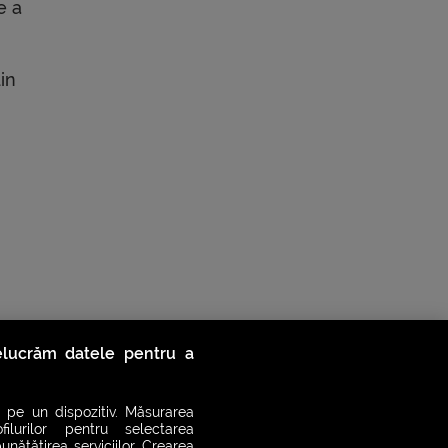
e a
in
relucrăm datele pentru a
 pe un dispozitiv. Măsurarea
filurilor pentru selectarea
unătățirea serviciilor. Crearea