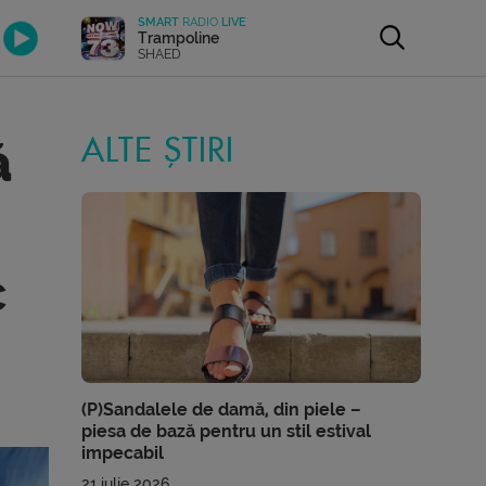
SMART
RADIO
LIVE
Trampoline
SHAED
ă
ALTE ȘTIRI
c
(P)Sandalele de damă, din piele –
piesa de bază pentru un stil estival
impecabil
21 iulie 2026