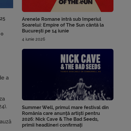
-25
Arenele Romane intră sub Imperiul
Soarelui: Empire of The Sun cântă la
București pe 14 iunie
 o
4 iunie 2026
de a
aza
4).
Summer Well, primul mare festival din
România care anunță artiști pentru
2026: Nick Cave & The Bad Seeds,
pauză
primii headlineri confirmați