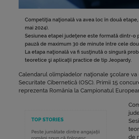
Competiţia naţională va avea loc în două etape, 
mai 2024).
Sesiunea etapei judeţene este formată dintr-o pr
pauză de maximum 30 de minute între cele dou
La etapa naţională va fi susţinută o singură pro
teoretice şi aplicaţii practice de tip Jeopardy.
Calendarul olimpiadelor naţionale şcolare va 
Securitate Cibernetică (OSC). Primii 15 concur
reprezenta România la Campionatul European
Comp
jude
TOP STORIES
Ses
teor
Peste jumătate dintre angajații
de 
români spun că folosesc