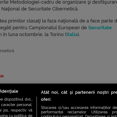
rile Metodologiei-cadru de organizare şi desfăşurar
l Naţional de Securitate Cibernetică.
ea primilor clasaţi la faza naţională de a face parte d
regăti pentru Campionatul European de
Securitate
 în luna octombrie, la Torino (
Italia
).
ernetică
ok
idențiale
Atât noi, cât și partenerii noștri p
oferi:
 dispozitivul dvs.,
u caracter personal.
Stocarea și/sau accesarea informațiilor de
i jos, respectiv vă
performanței reclamelor. Utilizarea pro
agina cu politica de
conținutului personalizat. Dezvoltarea și îmb