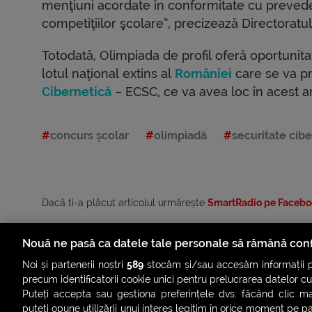
menţiuni acordate în conformitate cu prevede
competiţiilor şcolare”, precizează Directoratu
Totodată, Olimpiada de profil oferă oportunitat
lotul naţional extins al
României
care se va p
Cibernetică
– ECSC, ce va avea loc în acest an
concurs școlar
olimpiadă
securitate cib
Dacă ti-a plăcut articolul urmărește
SmartRadio pe Facebo
Nouă ne pasă ca datele tale personale să rămână conf
Noi și partenerii noștri
589
stocăm și/sau accesăm informații pe
precum identificatorii cookie unici pentru prelucrarea datelor c
Puteți accepta sau gestiona preferințele dvs. făcând clic ma
puteți opune utilizării unui interes legitim în orice moment pe p