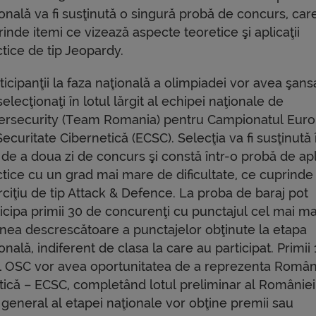
onală va fi susţinută o singură probă de concurs, car
inde itemi ce vizează aspecte teoretice şi aplicaţii
tice de tip Jeopardy.
ticipanţii la faza naţională a olimpiadei vor avea şan
 selecţionaţi în lotul lărgit al echipei naţionale de
ersecurity (Team Romania) pentru Campionatul Eur
ecuritate Cibernetică (ECSC). Selecţia va fi susţinută 
de a doua zi de concurs şi constă într-o probă de apli
ctice cu un grad mai mare de dificultate, ce cuprinde
rciţiu de tip Attack & Defence. La proba de baraj pot
icipa primii 30 de concurenţi cu punctajul cel mai ma
inea descrescătoare a punctajelor obţinute la etapa
onală, indiferent de clasa la care au participat. Primii 
rul OSC vor avea oportunitatea de a reprezenta Român
ică – ECSC, completând lotul preliminar al României
l general al etapei naţionale vor obţine premii sau