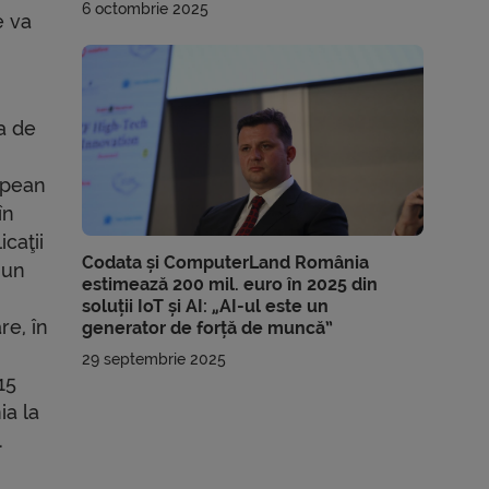
6 octombrie 2025
e va
sa de
opean
în
caţii
Codata și ComputerLand România
 un
estimează 200 mil. euro în 2025 din
soluții IoT și AI: „AI-ul este un
re, în
generator de forță de muncă”
29 septembrie 2025
15
ia la
.