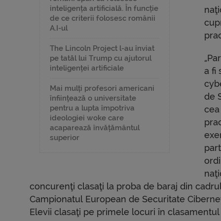
inteligența artificială. În funcție
naţi
de ce criterii folosesc românii
cupr
A.I-ul
prac
The Lincoln Project l-au înviat
„Par
pe tatăl lui Trump cu ajutorul
inteligenței artificiale
a fi
cyb
Mai mulți profesori americani
de S
înființează o universitate
pentru a lupta împotriva
cea 
ideologiei woke care
pra
acaparează învățământul
exe
superior
part
ord
naţi
concurenţi clasaţi la proba de baraj din cad
Campionatul European de Securitate Cibernet
Elevii clasaţi pe primele locuri în clasamentu