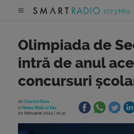
107.3 Mhz
Olimpiada de Sec
intră de anul ac
concursuri școla
de
Craciun Sara
în
News Wall-ul tău
20 februarie 2024 | 10:41