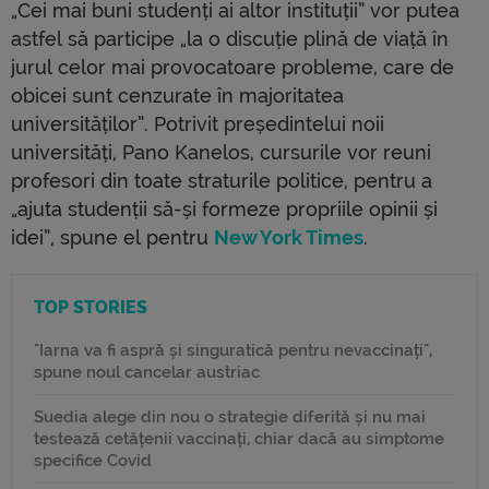
„Cei mai buni studenți ai altor instituții” vor putea
astfel să participe „la o discuție plină de viață în
jurul celor mai provocatoare probleme, care de
obicei sunt cenzurate în majoritatea
universităților”. Potrivit președintelui noii
universități, Pano Kanelos, cursurile vor reuni
profesori din toate straturile politice, pentru a
„ajuta studenții să-și formeze propriile opinii și
idei”, spune el pentru
New York Times
.
TOP STORIES
"Iarna va fi aspră și singuratică pentru nevaccinați",
spune noul cancelar austriac
Suedia alege din nou o strategie diferită și nu mai
testează cetățenii vaccinați, chiar dacă au simptome
specifice Covid