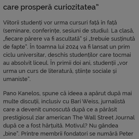
care prosperă curiozitatea”
Viitorii studenți vor urma cursuri față în față
(seminare, conferințe, sesiuni de studiu). La clasă,
„fiecare părere va fi ascultată” și „trebuie susținută
de fapte”. În toamna lui 2024 va fi lansat un prim
ciclu universitar, deschis studenților care tocmai
au absolvit liceul. În primii doi ani, studenții „vor
urma un curs de literatură, științe sociale și
umaniste”.
Pano Kanelos, spune că ideea a apărut după mai
multe discuții, inclusiv cu Bari Weiss, jurnalistă
care a devenit cunoscută după ce a părăsit
prestigiosul ziar american The Wall Street Journal
după ce a fost hărțuită. Motivul? Nu gândea
„bine”. Printre membrii fondatori se numără Peter