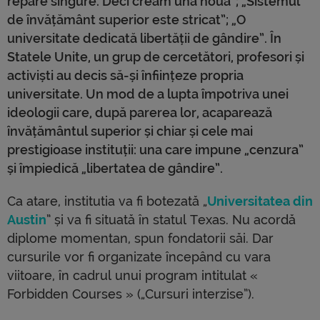
repare singure. Deci creăm una noua”; „Sistemul
de învățământ superior este stricat”; „O
universitate dedicată libertății de gândire”. În
Statele Unite, un grup de cercetători, profesori și
activiști au decis să-și înființeze propria
universitate. Un mod de a lupta împotriva unei
ideologii care, după parerea lor, acaparează
învățământul superior și chiar și cele mai
prestigioase instituții: una care impune „cenzura”
și împiedică „libertatea de gândire”.
Ca atare, institutia va fi botezată „
Universitatea din
Austin
” și va fi situată în statul Texas. Nu acordă
diplome momentan, spun fondatorii săi. Dar
cursurile vor fi organizate începând cu vara
viitoare, în cadrul unui program intitulat «
Forbidden Courses » („Cursuri interzise”).