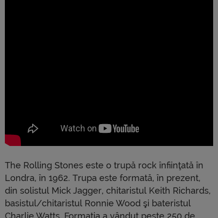
The Rolling Stones este o trupă rock înfiinţată în
Londra, în 1962. Trupa este formată, în prezent,
din solistul Mick Jagger, chitaristul Keith Richards,
basistul/chitaristul Ronnie Wood şi bateristul
Charlie Watts. Formaţia a vândut peste 250 de