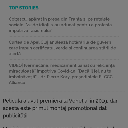
TOP STORIES
Colțescu, apărat în presa din Franța și pe rețelele
sociale. "22 de idioți s-au adunat pentru a protesta
împotriva rasismului"
Curtea de Apel Cluj anulează hotărârile de guvern
care impun certificatul verde și continuarea stării de
alertă
VIDEO| Ivermectina, medicament banal cu "eficiență
miraculoasă" împotriva Covid-19. "Dacă îl iei, nu te
îmbolnăvești" - dr. Pierre Kory, președintele FLCCC
Alliance
Pelicula a avut premiera la Veneția, în 2019, dar
acesta este primul montaj promoțional dat
publicității.