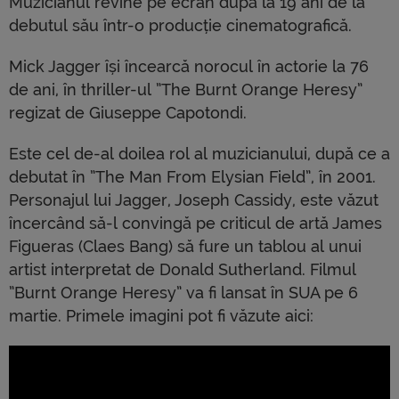
Muzicianul revine pe ecran după la 19 ani de la
debutul său într-o producție cinematografică.
Mick Jagger își încearcă norocul în actorie la 76
de ani, în thriller-ul ”The Burnt Orange Heresy”
regizat de Giuseppe Capotondi.
Este cel de-al doilea rol al muzicianului, după ce a
debutat în ”The Man From Elysian Field”, în 2001.
Personajul lui Jagger, Joseph Cassidy, este văzut
încercând să-l convingă pe criticul de artă James
Figueras (Claes Bang) să fure un tablou al unui
artist interpretat de Donald Sutherland. Filmul
”Burnt Orange Heresy” va fi lansat în SUA pe 6
martie. Primele imagini pot fi văzute aici: