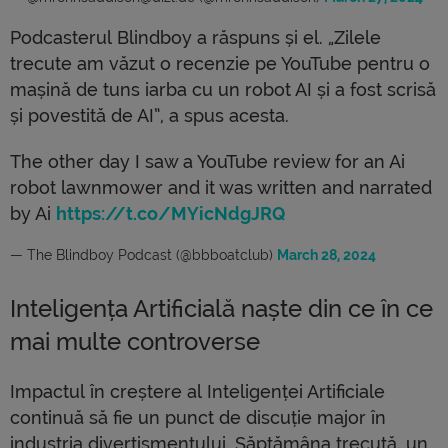
Podcasterul Blindboy a răspuns și el. „Zilele
trecute am văzut o recenzie pe YouTube pentru o
mașină de tuns iarba cu un robot AI și a fost scrisă
și povestită de AI”, a spus acesta.
The other day I saw a YouTube review for an Ai
robot lawnmower and it was written and narrated
by Ai
https://t.co/MYicNdgJRQ
— The Blindboy Podcast (@bbboatclub)
March 28, 2024
Inteligența Artificială naște din ce în ce
mai multe controverse
Impactul în creștere al Inteligenței Artificiale
continuă să fie un punct de discuție major în
industria divertismentului. Săptămâna trecută, un