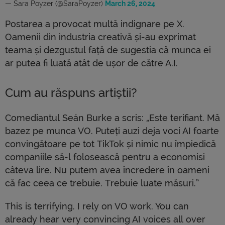
— Sara Poyzer (@SaraPoyzer)
March 26, 2024
Postarea a provocat multă indignare pe X.
Oamenii din industria creativă și-au exprimat
teama și dezgustul față de sugestia că munca ei
ar putea fi luată atât de ușor de către A.I.
Cum au răspuns artiștii?
Comediantul Seán Burke a scris: „Este terifiant. Mă
bazez pe munca VO. Puteți auzi deja voci AI foarte
convingătoare pe tot TikTok și nimic nu împiedică
companiile să-l folosească pentru a economisi
câteva lire. Nu putem avea încredere în oameni
că fac ceea ce trebuie. Trebuie luate măsuri.”
This is terrifying. I rely on VO work. You can
already hear very convincing AI voices all over