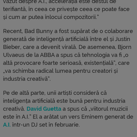
văzut despre A.I., accelerația este destul de
terifiantă, în ceea ce privește ceea ce poate face
și cum ar putea înlocui compozitorii.”
Recent, Bad Bunny a fost supărat de o colaborare
generată de inteligență artificială între el și Justin
Bieber, care a devenit virală. De asemenea, Bjorn
Ulvaeus de la ABBA a spus că tehnologia va fi „o
altă provocare foarte serioasă, existențială”, care
„va schimba radical lumea pentru creatori și
industria creativă”.
Pe de altă parte, unii artiști consideră că
inteligența artificială este bună pentru industria
creativă.
David Guetta
a spus că „viitorul muzicii
este în A.I.” El a arătat un vers Eminem generat de
A.I.
într-un DJ set în februarie.