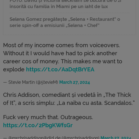
FOTO. David și Victoria Beckham se bucură de o zi
însorită cu familia în Miami pe un iaht de lux
Selena Gomez pregătește „Selena + Restaurant” o
serie spin-off a emisiunii „Selena + Chef”
Most of my income comes from voiceovers.
Without it I would have had to pick another
career cos of money. This makes me want to
explode
https://t.co/AaDqtBrYEA
— Stevie Martin (@5tevieM)
March 27, 2024
Chris Addison, comediant și vedetă în „The Thick
of It”, a scris simplu: „La naiba cu asta. Scandalos.”
Fuck very much that. Outrageous.
https://t.co/2PbgKWfsGr
— @mrchrisaddison@dizl.de (@mrchrisaddison)
March 27, 2024