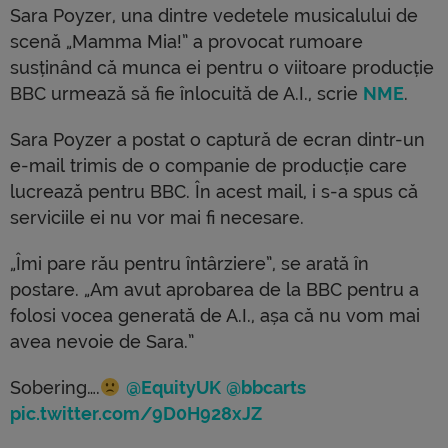
Sara Poyzer, una dintre vedetele musicalului de
scenă „Mamma Mia!” a provocat rumoare
susținând că munca ei pentru o viitoare producție
BBC urmează să fie înlocuită de A.I., scrie
NME
.
Sara Poyzer a postat o captură de ecran dintr-un
e-mail trimis de o companie de producție care
lucrează pentru BBC. În acest mail, i s-a spus că
serviciile ei nu vor mai fi necesare.
„Îmi pare rău pentru întârziere”, se arată în
postare. „Am avut aprobarea de la BBC pentru a
folosi vocea generată de A.I., așa că nu vom mai
avea nevoie de Sara.”
Sobering….
@EquityUK
@bbcarts
pic.twitter.com/9D0H928xJZ