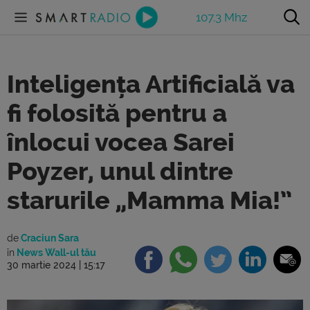
107.3 Mhz
Inteligența Artificială va
fi folosită pentru a
înlocui vocea Sarei
Poyzer, unul dintre
starurile „Mamma Mia!”
de
Craciun Sara
în
News Wall-ul tău
30 martie 2024 | 15:17