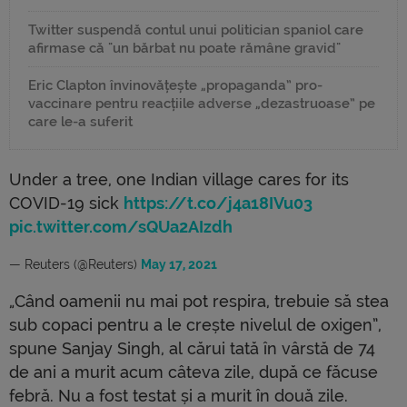
Twitter suspendă contul unui politician spaniol care
afirmase că "un bărbat nu poate rămâne gravid"
Eric Clapton învinovățește „propaganda” pro-
vaccinare pentru reacțiile adverse „dezastruoase” pe
care le-a suferit
Under a tree, one Indian village cares for its
COVID-19 sick
https://t.co/j4a18IVu03
pic.twitter.com/sQUa2AIzdh
— Reuters (@Reuters)
May 17, 2021
„Când oamenii nu mai pot respira, trebuie să stea
sub copaci pentru a le crește nivelul de oxigen”,
spune Sanjay Singh, al cărui tată în vârstă de 74
de ani a murit acum câteva zile, după ce făcuse
febră. Nu a fost testat și a murit în două zile.