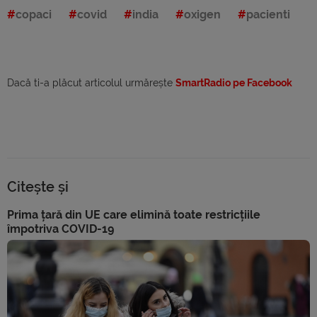
copaci
covid
india
oxigen
pacienti
Dacă ti-a plăcut articolul urmărește
SmartRadio pe Facebook
Citește și
Prima țară din UE care elimină toate restricțiile
împotriva COVID-19