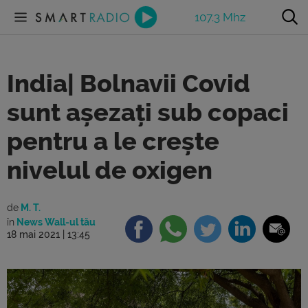
107.3 Mhz
India| Bolnavii Covid
sunt așezați sub copaci
pentru a le crește
nivelul de oxigen
de
M. T.
în
News Wall-ul tău
18 mai 2021 | 13:45