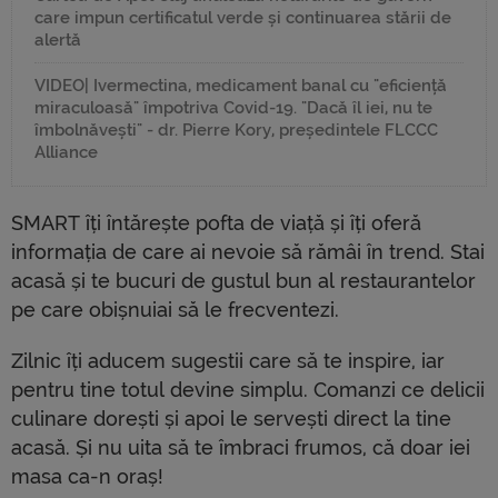
care impun certificatul verde și continuarea stării de
alertă
VIDEO| Ivermectina, medicament banal cu "eficiență
miraculoasă" împotriva Covid-19. "Dacă îl iei, nu te
îmbolnăvești" - dr. Pierre Kory, președintele FLCCC
Alliance
SMART îți întărește pofta de viață și îți oferă
informația de care ai nevoie să rămâi în trend. Stai
acasă și te bucuri de gustul bun al restaurantelor
pe care obișnuiai să le frecventezi.
Zilnic îți aducem sugestii care să te inspire, iar
pentru tine totul devine simplu. Comanzi ce delicii
culinare dorești și apoi le servești direct la tine
acasă. Și nu uita să te îmbraci frumos, că doar iei
masa ca-n oraș!