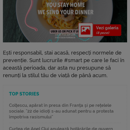
Vezi galeria
(8 poze)
Ești responsabil, stai acasă, respecți normele de
prevenție. Sunt lucrurile #smart pe care le faci în
această perioada, dar asta nu presupune să
renunți la stilul tău de viață de până acum.
TOP STORIES
Colțescu, apărat în presa din Franța și pe rețelele
sociale. "22 de idioți s-au adunat pentru a protesta
împotriva rasismului"
Curtea de Apel Cluj anulează hotărârile de guvern