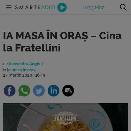
107.3 Mhz
IA MASA ÎN ORAȘ – Cina
la Fratellini
de
Alexandru Anghel
în
Ia masa în oraș
27 martie 2020 | 16:49