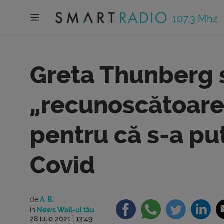
107.3 Mhz
Greta Thunberg 
„recunoscătoare 
pentru că s-a pu
Covid
de
A. B.
în
News Wall-ul tău
28 iulie 2021 | 13:49