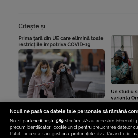
Citește și
Prima țară din UE care elimină toate
restricțiile împotriva COVID-19
Un studiu s
varianta Om
periculoasă
nevaccinaț
Nouă ne pasă ca datele tale personale să rămână conf
Noi și partenerii noștri
589
stocăm și/sau accesăm informații pe
precum identificatorii cookie unici pentru prelucrarea datelor c
Puteți accepta sau gestiona preferințele dvs. făcând clic ma