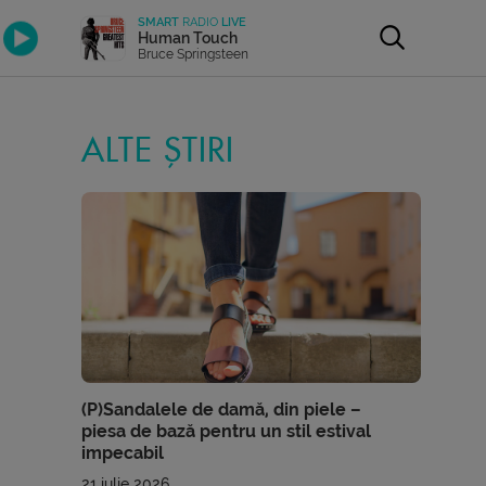
SMART
RADIO
LIVE
Human Touch
Bruce Springsteen
ALTE ȘTIRI
(P)Sandalele de damă, din piele –
piesa de bază pentru un stil estival
impecabil
21 iulie 2026