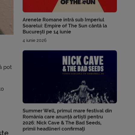
Arenele Romane intră sub Imperiul
Soarelui: Empire of The Sun cântă la
București pe 14 iunie
4 iunie 2026
ă pot
to
Summer Well, primul mare festival din
România care anunță artiști pentru
2026: Nick Cave & The Bad Seeds,
primii headlineri confirmați
ste