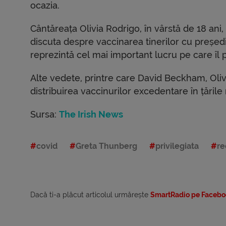
ocazia.
Cântăreața Olivia Rodrigo, în vârstă de 18 ani, 
discuta despre vaccinarea tinerilor cu președi
reprezintă cel mai important lucru pe care îl p
Alte vedete, printre care David Beckham, Olivia 
distribuirea vaccinurilor excedentare în țările
Sursa:
The Irish News
covid
Greta Thunberg
privilegiata
re
Dacă ti-a plăcut articolul urmărește
SmartRadio pe Facebo