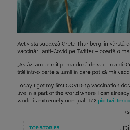
Activista suedeză Greta Thunberg, în vârstă d
vaccinării anti-Covid pe Twitter – poartă o 
„Astăzi am primit prima doză de vaccin anti-C
trăi într-o parte a lumii în care pot să mă vacc
Today I got my first COVID-19 vaccination dos
live in a part of the world where I can alread
world is extremely unequal. 1/2
pic.twitter
— Gr
„Di
TOP STORIES