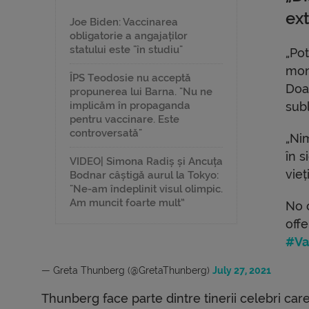
ex
Joe Biden: Vaccinarea
obligatorie a angajaților
statului este "în studiu"
„Pot
mond
ÎPS Teodosie nu acceptă
Doar
propunerea lui Barna. "Nu ne
implicăm în propaganda
subl
pentru vaccinare. Este
controversată"
„Ni
în s
VIDEO| Simona Radiș și Ancuța
vieți
Bodnar câștigă aurul la Tokyo:
"Ne-am îndeplinit visul olimpic.
Am muncit foarte mult”
No 
offe
#Va
— Greta Thunberg (@GretaThunberg)
July 27, 2021
Thunberg face parte dintre tinerii celebri care