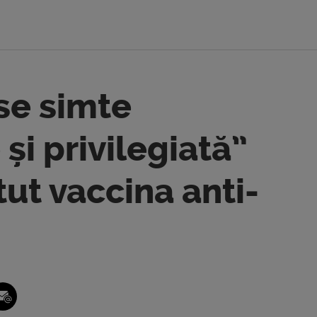
se simte
și privilegiată”
tut vaccina anti-