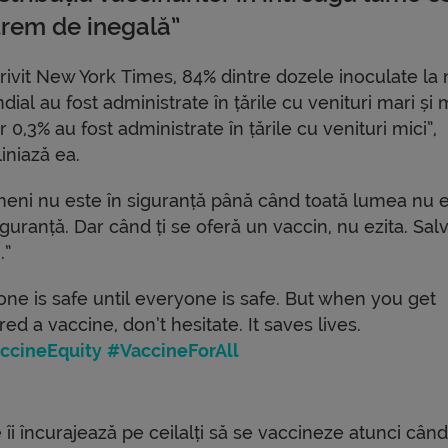
trem de inegală”
rivit New York Times, 84% dintre dozele inoculate la 
ial au fost administrate în țările cu venituri mari și 
 0,3% au fost administrate în țările cu venituri mici”,
iniază ea.
meni nu este în siguranță până când toată lumea nu 
iguranță. Dar când ți se oferă un vaccin, nu ezita. Sa
.”
one is safe until everyone is safe. But when you get
red a vaccine, don’t hesitate. It saves lives.
ccineEquity
#VaccineForAll
 îi încurajează pe ceilalți să se vaccineze atunci cân