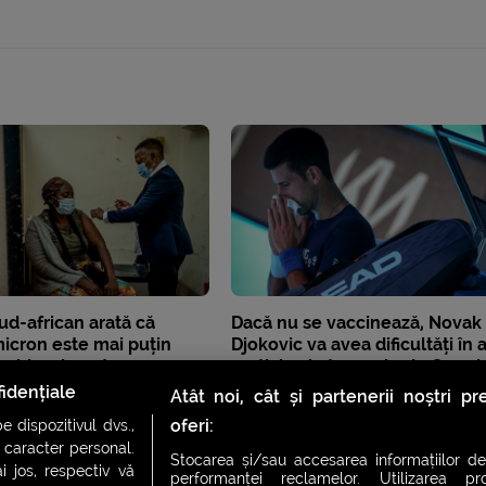
ud-african arată că
Dacă nu se vaccinează, Novak
icron este mai puțin
Djokovic va avea dificultăți în 
 chiar și pentru
participa la turneele de Grand
i
din 2022
idențiale
Atât noi, cât și partenerii noștri p
oferi:
 dispozitivul dvs.,
u caracter personal.
Stocarea și/sau accesarea informațiilor de
i jos, respectiv vă
performanței reclamelor. Utilizarea pro