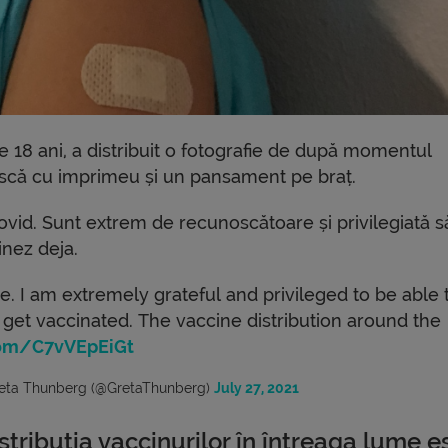
e 18 ani, a distribuit o fotografie de după momentul
mască cu imprimeu și un pansament pe braț.
ovid. Sunt extrem de recunoscătoare și privilegiată s
inez deja.
e. I am extremely grateful and privileged to be able 
y get vaccinated. The vaccine distribution around the
.com/C7vVEpEiGt
eta Thunberg (@GretaThunberg)
July 27, 2021
stribuția vaccinurilor în întreaga lume e