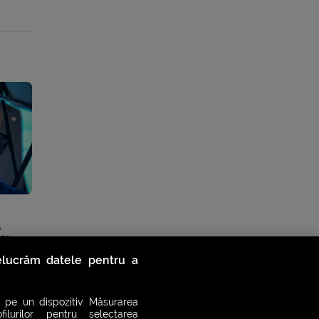
a
 Slam
relucrăm datele pentru a
 pe un dispozitiv. Măsurarea
filurilor pentru selectarea