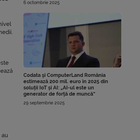
6 octombrie 2025
nivel
medii.
este
lvează
Codata și ComputerLand România
estimează 200 mil. euro în 2025 din
soluții IoT și AI: „AI-ul este un
generator de forță de muncă”
29 septembrie 2025
d au