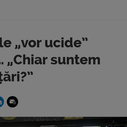
ile „vor ucide”
. „Chiar suntem
țări?”