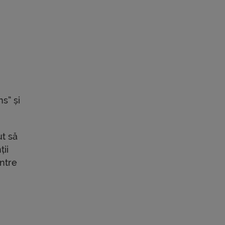
s” și
ut să
ții
intre