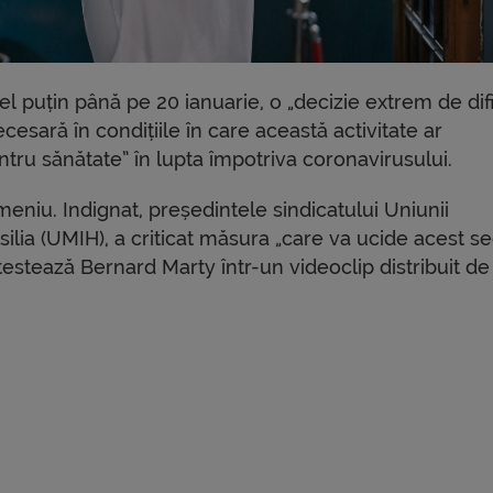
l puțin până pe 20 ianuarie, o „decizie extrem de difi
esară în condițiile în care această activitate ar
tru sănătate” în lupta împotriva coronavirusului.
eniu. Indignat, președintele sindicatului Uniunii
arsilia (UMIH), a criticat măsura „care va ucide acest se
testează Bernard Marty într-un videoclip distribuit de