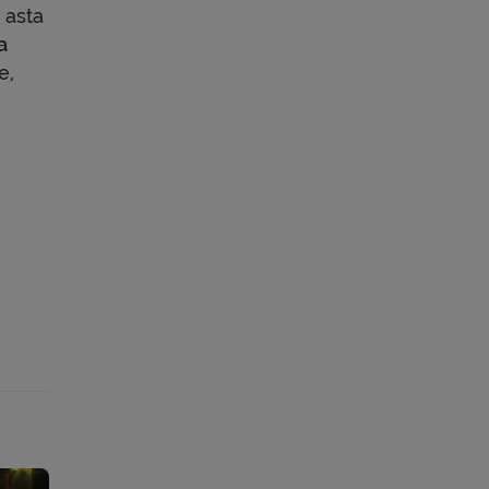
 asta
a
e,