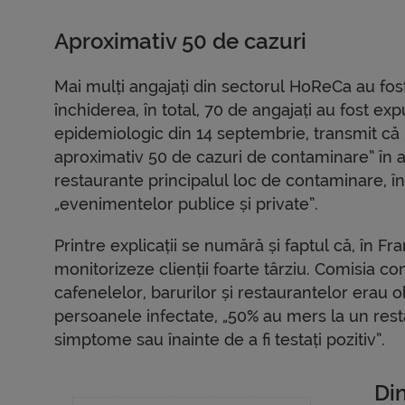
Aproximativ 50 de cazuri
Mai mulți angajați din sectorul HoReCa au fos
închiderea, în total, 70 de angajați au fost expu
epidemiologic din 14 septembrie, transmit că „
aproximativ 50 de cazuri de contaminare” în a
restaurante principalul loc de contaminare, îns
„evenimentelor publice și private”.
Printre explicații se numără și faptul că, în Fr
monitorizeze clienții foarte târziu. Comisia 
cafenelelor, barurilor și restaurantelor erau ob
persoanele infectate, „50% au mers la un rest
simptome sau înainte de a fi testați pozitiv”.
Di