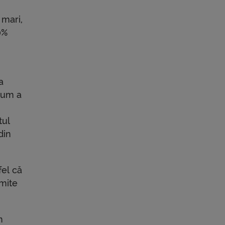
 mari,
0%
a
 cum a
tul
din
fel că
rmite
n