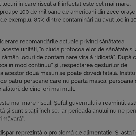
 locuri în care riscul a fi infectat este cel mai mare.
 aproape 100 de milioane de americani din zece orașe
o, de exemplu, 85% dintre contaminări au avut loc în 1
siderare recomandările actuale privind sănătatea.
 aceste unități, în ciuda protocoalelor de sănătate și 
a, rămân locuri de contaminare virală ridicată”. După
ca în mod continuu” și „respectarea gesturilor de
a acestor două măsuri se poate dovedi fatală. Institu
 de patru persoane care nu poartă mască, persoana 
 alături, de cinci ori mai mult.
ste mai mare riscul. Șeful guvernului a reamintit ast
tă și sunt spații închise, iar perioada anului nu ne pe
rimăvară”.
dispar reprezintă o problemă de alimentație. Și asta î