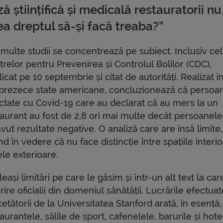
ă științifică și medicală restauratorii nu
ea dreptul să-și facă treaba?”
multe studii se concentrează pe subiect. Inclusiv cel
relor pentru Prevenirea și Controlul Bolilor (CDC),
icat pe 10 septembrie și citat de autorități. Realizat î
prezece state americane, concluzionează că persoa
ectate cu Covid-19 care au declarat că au mers la un
taurant au fost de 2,8 ori mai multe decât persoanele
vut rezultate negative. O analiză care are însă limite,
d în vedere că nu face distincție între spațiile interi
ele exterioare.
eași limitări pe care le găsim și într-un alt text la car
rire oficialii din domeniul sănătății. Lucrările efectua
etătorii de la Universitatea Stanford arată, în esență,
aurantele, sălile de sport, cafenelele, barurile și hote