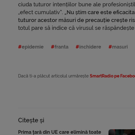
ciuda tuturor intențiilor bune ale profesioniș
„efect cumulativ”.
„Nu știm care este eficacita
tuturor acestor măsuri de precauție crește ris
totul pare să indice că virusul se răspândește
epidemie
franta
inchidere
masuri
Dacă ti-a plăcut articolul urmărește
SmartRadio pe Facebo
Citește și
Prima țară din UE care elimină toate