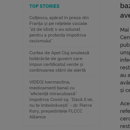
baz
TOP STORIES
av
Colțescu, apărat în presa din
Franța și pe rețelele sociale.
"22 de idioți s-au adunat
Mai 
pentru a protesta împotriva
Cent
rasismului"
publ
uns
Curtea de Apel Cluj anulează
hotărârile de guvern care
inf
impun certificatul verde și
res
continuarea stării de alertă
au a
VIDEO| Ivermectina,
avân
medicament banal cu
și c
"eficiență miraculoasă"
împotriva Covid-19. "Dacă îl iei,
Acel
nu te îmbolnăvești" - dr. Pierre
refe
Kory, președintele FLCCC
Alliance
cerc
rest