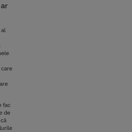
 ar
 al
n
nele
 care
oare
e fac
te de
 că
lurile