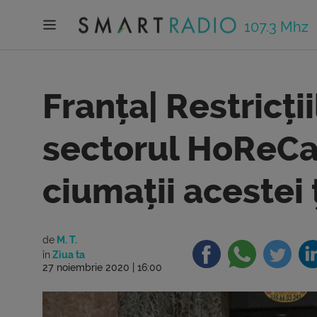
107.3 Mhz
Franța| Restricți
sectorul HoReCa
ciumații acestei 
de
M. T.
în
Ziua ta
27 noiembrie 2020 | 16:00