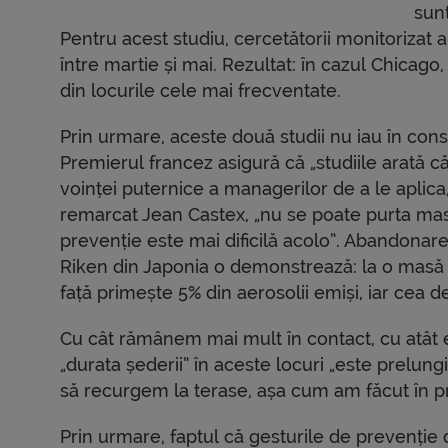
sunt
Pentru acest studiu, cercetătorii monitorizat
între martie și mai. Rezultat: în cazul Chicag
din locurile cele mai frecventate.
Prin urmare, aceste două studii nu iau în con
Premierul francez asigură că „studiile arată că
voinței puternice a managerilor de a le aplic
remarcat Jean Castex, „nu se poate purta mas
prevenție este mai dificilă acolo”. Abandonare
Riken din Japonia o demonstrează: la o masă
față primește 5% din aerosolii emiși, iar cea de
Cu cât rămânem mai mult în contact, cu atât e
„durata șederii” în aceste locuri „este prelungi
să recurgem la terase, așa cum am făcut în p
Prin urmare, faptul că gesturile de prevenție 