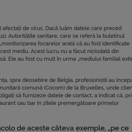
t afectați de virus. Dacă luăm datele care preced
și. Autoritățile sanitare, care se referă la buletinul
monitorizarea focarelor arată că au fost identificate
cest mediu. Acest lucru nu a făcut niciodată din
ă. Ele au fost cu mult în urma „mediului familial extin
anța, spre deosebire de Belgia, profesioniștii au încep
comunitară comună (Cocom) de la Bruxelles, unde clien
ligați să furnizeze datele de contact, a indicat că, pr
aurant sau bar în zilele premergătoare primelor
ncolo de aceste câteva exemple, „pe ce