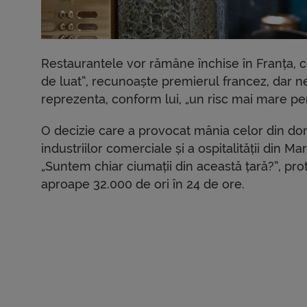
Restaurantele vor rămâne închise în Franța, ce
de luat”, recunoaște premierul francez, dar nec
reprezenta, conform lui, „un risc mai mare pen
O decizie care a provocat mânia celor din dom
industriilor comerciale și a ospitalității din M
„Suntem chiar ciumații din această țară?”, pro
aproape 32.000 de ori în 24 de ore.