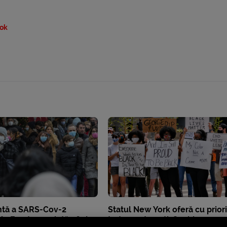
ok
ntă a SARS-Cov-2
Statul New York oferă cu prior
ă în Franța prezintă 46 de
tratamente anti-Covid persoa