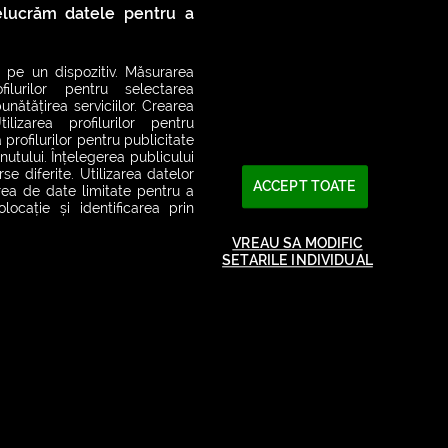
relucrăm datele pentru a
 pe un dispozitiv. Măsurarea
filurilor pentru selectarea
unătățirea serviciilor. Crearea
ilizarea profilurilor pentru
 profilurilor pentru publicitate
utului. Înțelegerea publicului
se diferite. Utilizarea datelor
ACCEPT TOATE
area de date limitate pentru a
ocație și identificarea prin
VREAU SA MODIFIC
SETARILE INDIVIDUAL
2026© SMART RADIO. Toate drepturile rezervate