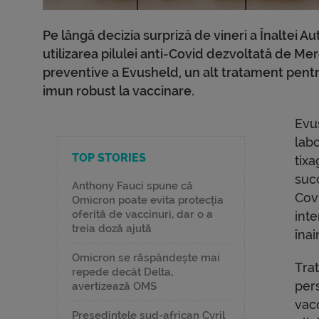
Pe lângă decizia surpriză de vineri a Înaltei Au
utilizarea pilulei anti-Covid dezvoltată de Mer
preventive a Evusheld, un alt tratament pentru
imun robust la vaccinare.
Evu
lab
TOP STORIES
tixa
suc
Anthony Fauci spune că
Covi
Omicron poate evita protecția
oferită de vaccinuri, dar o a
int
treia doză ajută
înai
Omicron se răspândește mai
Tra
repede decât Delta,
per
avertizează OMS
vac
Președintele sud-african Cyril