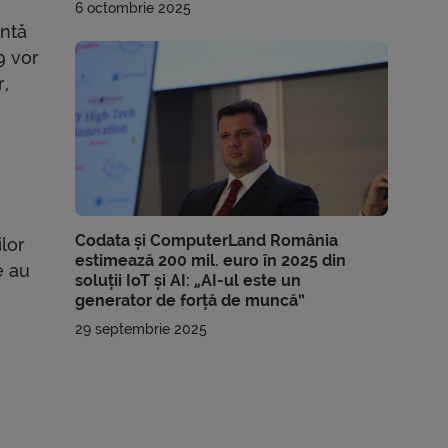
6 octombrie 2025
intă
9 vor
r,
Codata și ComputerLand România
ilor
estimează 200 mil. euro în 2025 din
e au
soluții IoT și AI: „AI-ul este un
generator de forță de muncă”
29 septembrie 2025