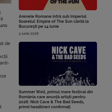
t
Arenele Romane intră sub Imperiul
ii
Soarelui: Empire of The Sun cântă la
puns
București pe 14 iunie
4 iunie 2026
at de
cții
anti-
eze
.
Summer Well, primul mare festival din
România care anunță artiști pentru
2026: Nick Cave & The Bad Seeds,
t
primii headlineri confirmați