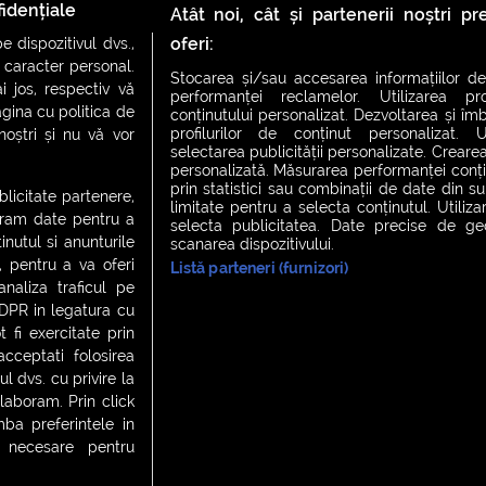
care nu sunt albe
idențiale
Atât noi, cât și partenerii noștri p
oferi:
 dispozitivul dvs.,
u caracter personal.
Stocarea și/sau accesarea informațiilor de
i jos, respectiv vă
performanței reclamelor. Utilizarea pro
agina cu politica de
conținutului personalizat. Dezvoltarea și îmb
profilurilor de conținut personalizat. Ut
 noștri și nu vă vor
selectarea publicității personalizate. Crearea
personalizată. Măsurarea performanței conțin
prin statistici sau combinații de date din sur
ublicitate partenere,
limitate pentru a selecta conținutul. Utiliz
ucram date pentru a
selecta publicitatea. Date precise de geol
nutul si anunturile
scanarea dispozitivului.
., pentru a va oferi
Listă parteneri (furnizori)
CH FEVER
NIGHT FEVER
LIVE FEVER CONCERT
analiza traficul pe
GDPR in legatura cu
 fi exercitate prin
ceptati folosirea
 cookies
|
Contact
l dvs. cu privire la
laboram. Prin click
a preferintele in
t necesare pentru