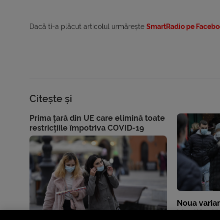
Dacă ti-a plăcut articolul urmărește
SmartRadio pe Facebo
Citește și
Prima țară din UE care elimină toate
restricțiile împotriva COVID-19
Noua varia
identificat