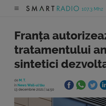
107.3 Mhz
Franța autorizea
tratamentului an
sintetici dezvol
de
M. T.
în
News Wall-ul tău
13 decembrie 2021 | 14:50