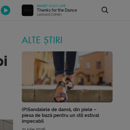
SMART
RADIO
LIVE
Thanks for the Dance
Leonard Cohen
ALTE ȘTIRI
pi
(P)Sandalele de damă, din piele –
piesa de bază pentru un stil estival
impecabil
21 iulie 2026