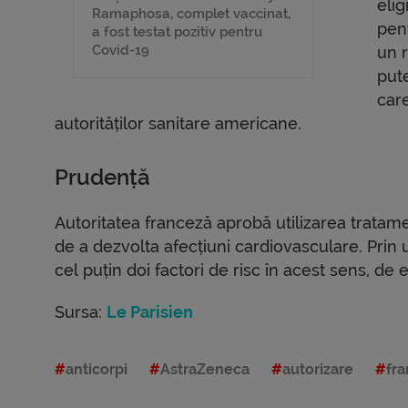
elig
Ramaphosa, complet vaccinat,
pent
a fost testat pozitiv pentru
Covid-19
un 
pute
care
autorităților sanitare americane.
Prudență
Autoritatea franceză aprobă utilizarea tratame
de a dezvolta afecțiuni cardiovasculare. Pr
cel puțin doi factori de risc în acest sens, de
Sursa:
Le Parisien
anticorpi
AstraZeneca
autorizare
fra