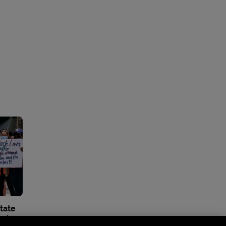
itate
nelor