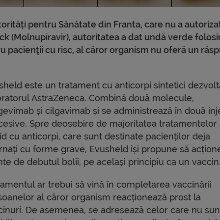
torități pentru Sănătate din Franta, care nu a autoriza
ck (Molnupiravir), autoritatea a dat undă verde folosir
 pacienţii cu risc, al căror organism nu oferă un răs
sheld este un tratament cu anticorpi sintetici dezvolt
oratorul AstraZeneca. Combină două molecule,
gevimab și cilgavimab și se administrează în două inje
cesive. Spre deosebire de majoritatea tratamentelor 
d cu anticorpi, care sunt destinate pacienților deja
ernați cu forme grave, Evusheld își propune să acțion
nte de debutul bolii, pe același principiu ca un vaccin
tamentul ar trebui să vină în completarea vaccinării
soanelor al căror organism reacționează prost la
cinuri. De asemenea, se adresează celor care nu sun