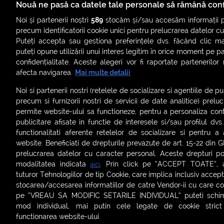
mutații
Nouă ne pasă ca datele tale personale să rămână conf
Noi și partenerii noștri
589
stocăm și/sau accesăm informații pe
precum identificatorii cookie unici pentru prelucrarea datelor c
Puteți accepta sau gestiona preferințele dvs. făcând clic ma
puteți opune utilizării unui interes legitim în orice moment pe p
confidențialitate. Aceste alegeri vor fi raportate partenerilor
afecta navigarea.
Mai multe detalii
Noi si partenerii nostri (retelele de socializare si agentiile de p
precum si furnizorii nostri de servicii de date analitice) prel
permite website-ului sa functioneze, pentru a personaliza conti
publicitare afisate in functie de interesele si/sau profilul dvs
ȘTIRI
SMART SHORTS
LIVE FEVER
BRUN
functionalitati aferente retelelor de socializare si pentru a 
website. Beneficiati de drepturile prevazute de art. 15-22 din 
ASCULTĂ ACUM RADIOURILE SMART
prelucrarea datelor cu caracter personal. Aceste drepturi pot
modalitatea indicata
. Prin click pe “ACCEPT TOATE”, ac
aici
Termeni și condiții
|
Politica de confidențialitate
|
Politica de
tuturor Tehnologiilor de tip Cookie, care implica inclusiv acceptu
Contact:
office@smartradio.ro
stocarea/accesarea informatiilor de catre Vendor-ii cu care co
pe “VREAU SA MODIFIC SETARILE INDIVIDUAL” puteti schimb
mod individual, mai putin cele legate de cookie stric
functionarea website-ului.