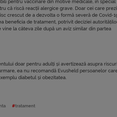
ibili pentru vaccinare din motive medicale, în special
ru că riscă reacții alergice grave. Doar cei care prez
risc crescut de a dezvolta o formă severă de Covid-1
a beneficia de tratament, potrivit deciziei autoritățilo
 vine la câteva zile după un aviz similar din partea
ntului doar pentru adulți și avertizează asupra riscur
in urmare, ea nu recomandă Evusheld persoanelor car
 exemplu diabetul și obezitatea.
nta
tratament