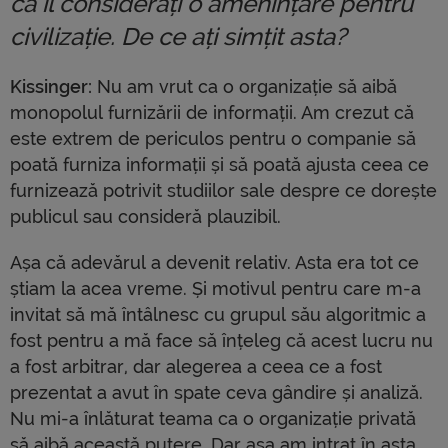
că îl considerați o amenințare pentru
civilizație. De ce ați simțit asta?
Kissinger:
Nu am vrut ca o organizație să aibă
monopolul furnizării de informații. Am crezut că
este extrem de periculos pentru o companie să
poată furniza informații și să poată ajusta ceea ce
furnizează potrivit studiilor sale despre ce dorește
publicul sau consideră plauzibil.
Așa că adevărul a devenit relativ. Asta era tot ce
știam la acea vreme. Și motivul pentru care m-a
invitat să mă întâlnesc cu grupul său algoritmic a
fost pentru a mă face să înțeleg că acest lucru nu
a fost arbitrar, dar alegerea a ceea ce a fost
prezentat a avut în spate ceva gândire și analiză.
Nu mi-a înlăturat teama ca o organizație privată
să aibă această putere. Dar așa am intrat în asta.