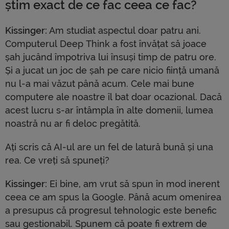
știm exact de ce fac ceea ce fac?
Kissinger:
Am studiat aspectul doar patru ani.
Computerul Deep Think a fost învățat să joace
șah jucând împotriva lui însuși timp de patru ore.
Și a jucat un joc de șah pe care nicio ființă umană
nu l-a mai văzut până acum. Cele mai bune
computere ale noastre îl bat doar ocazional. Dacă
acest lucru s-ar întâmpla în alte domenii, lumea
noastră nu ar fi deloc pregătită.
Ați scris că AI-ul are un fel de latură bună și una
rea. Ce vreți să spuneți?
Kissinger:
Ei bine, am vrut să spun în mod inerent
ceea ce am spus la Google. Până acum omenirea
a presupus că progresul tehnologic este benefic
sau gestionabil. Spunem că poate fi extrem de