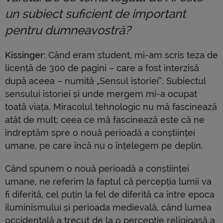
un subiect suficient de important
pentru dumneavostră?
Kissinger:
Când eram student, mi-am scris teza de
licență de 300 de pagini – care a fost interzisă
după aceea – numită „Sensul istoriei”. Subiectul
sensului istoriei și unde mergem mi-a ocupat
toată viața. Miracolul tehnologic nu mă fascinează
atât de mult; ceea ce mă fascinează este că ne
îndreptăm spre o nouă perioadă a conștiinței
umane, pe care încă nu o înțelegem pe deplin.
Când spunem o nouă perioadă a conștiinței
umane, ne referim la faptul că percepția lumii va
fi diferită, cel puțin la fel de diferită ca între epoca
iluminismului și perioada medievală, când lumea
occidentală a trecut de la o percepție religioasă a