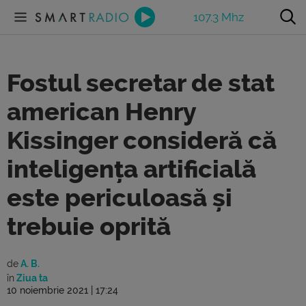
107.3 Mhz
Fostul secretar de stat
american Henry
Kissinger consideră că
inteligența artificială
este periculoasă și
trebuie oprită
de
A. B.
în
Ziua ta
10 noiembrie 2021 | 17:24