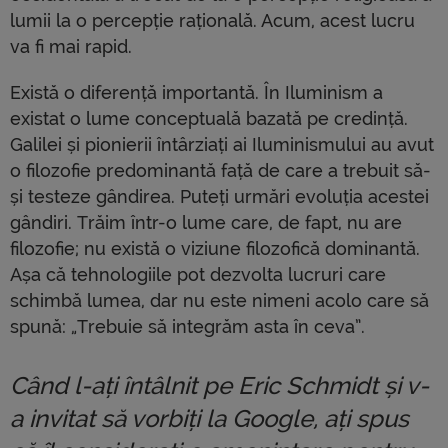
lumii la o percepție rațională. Acum, acest lucru
va fi mai rapid.
Există o diferență importantă. În Iluminism a
existat o lume conceptuală bazată pe credință.
Galilei și pionierii întârziați ai Iluminismului au avut
o filozofie predominantă față de care a trebuit să-
și testeze gândirea. Puteți urmări evoluția acestei
gândiri. Trăim într-o lume care, de fapt, nu are
filozofie; nu există o viziune filozofică dominantă.
Așa că tehnologiile pot dezvolta lucruri care
schimbă lumea, dar nu este nimeni acolo care să
spună: „Trebuie să integrăm asta în ceva”.
Când l-ați întâlnit pe Eric Schmidt și v-
a invitat să vorbiți la Google, ați spus