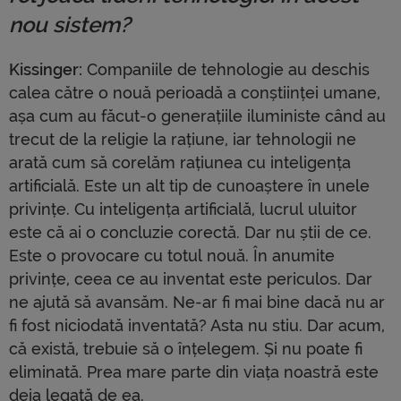
nou sistem?
Kissinger:
Companiile de tehnologie au deschis
calea către o nouă perioadă a conștiinței umane,
așa cum au făcut-o generațiile iluministe când au
trecut de la religie la rațiune, iar tehnologii ne
arată cum să corelăm rațiunea cu inteligența
artificială. Este un alt tip de cunoaștere în unele
privințe. Cu inteligența artificială, lucrul uluitor
este că ai o concluzie corectă. Dar nu știi de ce.
Este o provocare cu totul nouă. În anumite
privințe, ceea ce au inventat este periculos. Dar
ne ajută să avansăm. Ne-ar fi mai bine dacă nu ar
fi fost niciodată inventată? Asta nu stiu. Dar acum,
că există, trebuie să o înțelegem. Și nu poate fi
eliminată. Prea mare parte din viața noastră este
deja legată de ea.