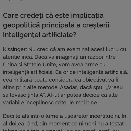
Care credeți că este implicația
geopolitică principală a creșterii
inteligenței artificiale?
Kissinger:
Nu cred că am examinat acest lucru cu
atenție încă. Dacă vă imaginați un război între
China și Statele Unite, vom avea arme cu
inteligență artificială. Ca orice inteligență artificială,
cea militară poate considera că obiectivul va fi
atins prin alte metode. Așadar, dacă spui: „Vreau
să lovasc ținta A”, AI-ul ar putea decide că alte
variabile începlinesc criterile mai bine.
Deci te afli într-o lume a ușoarelor incertitudini. În
al doilea rând, din moment ce nimeni nu a testat