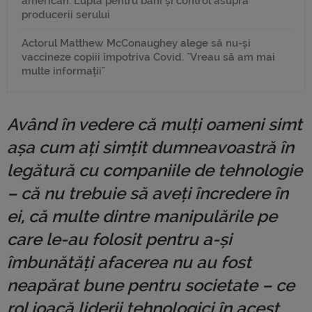
american. Lupta pentru bani și control asupra
producerii serului
Actorul Matthew McConaughey alege să nu-și
vaccineze copiii împotriva Covid. "Vreau să am mai
multe informații"
Având în vedere că mulți oameni simt
așa cum ați simțit dumneavoastră în
legătură cu companiile de tehnologie
– că nu trebuie să aveți încredere în
ei, că multe dintre manipulările pe
care le-au folosit pentru a-și
îmbunătăți afacerea nu au fost
neapărat bune pentru societate – ce
rol joacă liderii tehnologici în acest