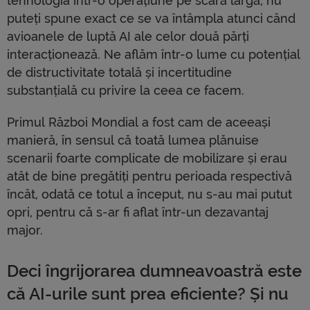
tehnologia într-o operațiune pe scară largă, nu
puteți spune exact ce se va întâmpla atunci când
avioanele de luptă AI ale celor două părți
interacționează. Ne aflăm într-o lume cu potențial
de distructivitate totală și incertitudine
substanțială cu privire la ceea ce facem.
Primul Război Mondial a fost cam de aceeași
manieră, în sensul că toată lumea plănuise
scenarii foarte complicate de mobilizare și erau
atât de bine pregătiți pentru perioada respectivă
încât, odată ce totul a început, nu s-au mai putut
opri, pentru că s-ar fi aflat într-un dezavantaj
major.
Deci îngrijorarea dumneavoastră este
că AI-urile sunt prea eficiente? Și nu