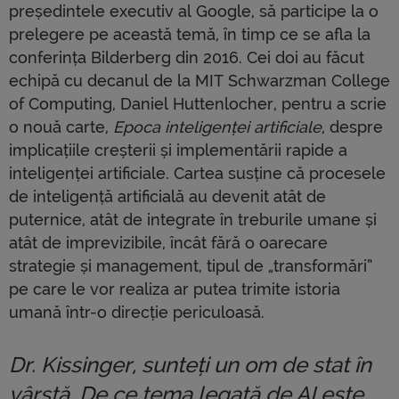
președintele executiv al Google, să participe la o
prelegere pe această temă, în timp ce se afla la
conferința Bilderberg din 2016. Cei doi au făcut
echipă cu decanul de la MIT Schwarzman College
of Computing, Daniel Huttenlocher, pentru a scrie
o nouă carte,
Epoca inteligenței artificiale
, despre
implicațiile creșterii și implementării rapide a
inteligenței artificiale. Cartea susține că procesele
de inteligență artificială au devenit atât de
puternice, atât de integrate în treburile umane și
atât de imprevizibile, încât fără o oarecare
strategie și management, tipul de „transformări”
pe care le vor realiza ar putea trimite istoria
umană într-o direcție periculoasă.
Dr. Kissinger, sunteți un om de stat în
vârstă. De ce tema legată de AI este