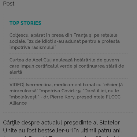
Post.
TOP STORIES
Colțescu, apărat în presa din Franța și pe rețelele
sociale. "22 de idioți s-au adunat pentru a protesta
împotriva rasismului"
Curtea de Apel Cluj anulează hotărârile de guvern
care impun certificatul verde și continuarea stării de
alertă
VIDEO| Ivermectina, medicament banal cu "eficiență
miraculoasă" împotriva Covid-19. "Dacă îl iei, nu te
îmbolnăvești" - dr. Pierre Kory, președintele FLCCC
Alliance
Cărţile despre actualul preşedinte al Statelor
Unite au fost bestseller-uri în ultimii patru ani.