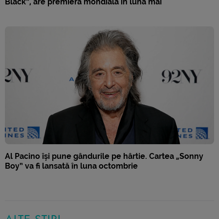
Black”, are premiera mondială în luna mai
Al Pacino își pune gândurile pe hârtie. Cartea „Sonny
Boy” va fi lansată în luna octombrie