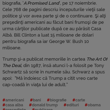
biografia, ‘
A Promised Land
’, pe 17 noiembrie.
Cele 768 de pagini descriu începuturile vieţii sale
politice şi vor avea parte şi de o continuare. Şi alţi
preşedinţi americani au făcut bani frumoşi de pe
urma cărţilor publicate după ce au părăsit Casa
Albă. Bill Clinton a luat 15 milioane de dolari
pentru biografia sa iar George W. Bush 10
milioane.
Trump şi-a publicat memoriile în cartea
The Art Of
The Deal
, din 1987, însă atunci l-a folosit pe Tony
Schwartz să scrie în numele său. Schwarz a spus
apoi: “Mă îndoiesc că Trump a citit vreo carte
cap-coadă în viaţa lui de adult.”
americani
bani
biografie
carte
casa alba
donald trump
edituri
obama
presedinte
publicare