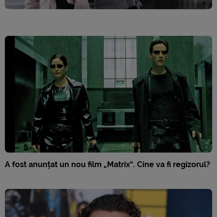
A fost anunțat un nou film „Matrix”. Cine va fi regizorul?