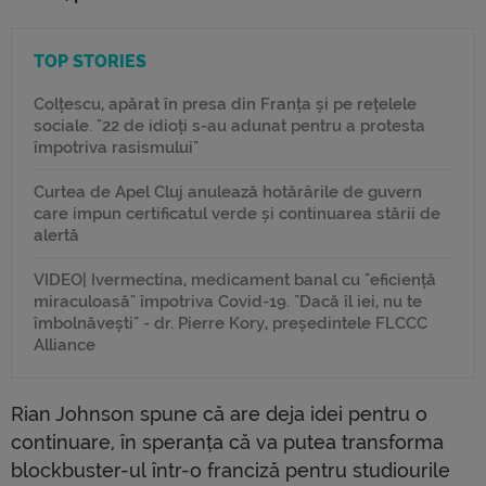
TOP STORIES
Colțescu, apărat în presa din Franța și pe rețelele
sociale. "22 de idioți s-au adunat pentru a protesta
împotriva rasismului"
Curtea de Apel Cluj anulează hotărârile de guvern
care impun certificatul verde și continuarea stării de
alertă
VIDEO| Ivermectina, medicament banal cu "eficiență
miraculoasă" împotriva Covid-19. "Dacă îl iei, nu te
îmbolnăvești" - dr. Pierre Kory, președintele FLCCC
Alliance
Rian Johnson spune că are deja idei pentru o
continuare, în speranța că va putea transforma
blockbuster-ul într-o franciză pentru studiourile