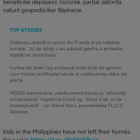
beneficiile depășesc riscurile, parțial datorită
naturii gospodăriilor filipineze.
TOP STORIES
Colțescu, apărat în presa din Franța și pe rețelele
sociale. "22 de idioți s-au adunat pentru a protesta
împotriva rasismului"
Curtea de Apel Cluj anulează hotărârile de guvern
care impun certificatul verde și continuarea stării de
alertă
VIDEO| Ivermectina, medicament banal cu "eficiență
miraculoasă" împotriva Covid-19. "Dacă îl iei, nu te
îmbolnăvești" - dr. Pierre Kory, președintele FLCCC
Alliance
Kids in the Philippines have not left their homes
for a year
https://t.co/BelHaSP1xq