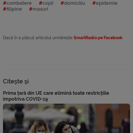
combatere
copii
domiciliu
epidemie
filipine
masuri
Dacă ti-a plăcut articolul urmărește
SmartRadio pe Facebook
Citește și
Prima țară din UE care elimină toate restricțiile
împotriva COVID-19