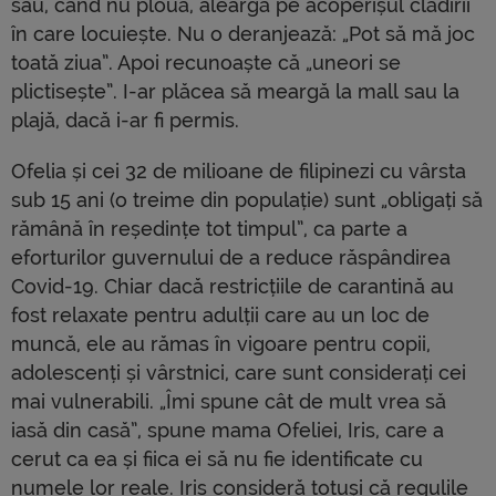
sau, când nu plouă, aleargă pe acoperișul clădirii
în care locuiește. Nu o deranjează: „Pot să mă joc
toată ziua”. Apoi recunoaște că „uneori se
plictisește”. I-ar plăcea să meargă la mall sau la
plajă, dacă i-ar fi permis.
Ofelia și cei 32 de milioane de filipinezi cu vârsta
sub 15 ani (o treime din populație) sunt „obligați să
rămână în reședințe tot timpul”, ca parte a
eforturilor guvernului de a reduce răspândirea
Covid-19. Chiar dacă restricțiile de carantină au
fost relaxate pentru adulții care au un loc de
muncă, ele au rămas în vigoare pentru copii,
adolescenți și vârstnici, care sunt considerați cei
mai vulnerabili. „Îmi spune cât de mult vrea să
iasă din casă”, spune mama Ofeliei, Iris, care a
cerut ca ea și fiica ei să nu fie identificate cu
numele lor reale. Iris consideră totuși că regulile