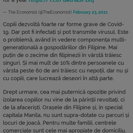
— The Economist (@TheEconomist)
February 23, 2021
Copiii dezvoltă foarte rar forme grave de Covid-
19. Dar pot fi infectați și pot transmite virusul. Este
o problemă, având în vedere componența multi-
generațională a gospodăriilor din Filipine. Mai
puțin de o zecime din filipinezii în vârstă trăiesc
singuri. Și mai mult de 10% dintre persoanele cu
vârsta peste 60 de ani trăiesc cu nepoții, dar nu și
cu copiii, care lucrează deseori în altă parte.
Drept urmare, cea mai puternică opoziție privind
izolarea copiilor nu vine de la părinții revoltați, ci
de la afaceriști. Orașele din Filipine și, în special
capitala Manila, nu sunt supra-dotate cu parcuri și
locuri de joacă. Pentru multe familii, centrele
comerciale sunt cele mai apropiate de domiciliu.