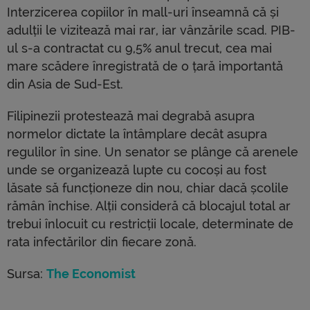
Interzicerea copiilor în mall-uri înseamnă că și
adulții le vizitează mai rar, iar vânzările scad. PIB-
ul s-a contractat cu 9,5% anul trecut, cea mai
mare scădere înregistrată de o țară importantă
din Asia de Sud-Est.
Filipinezii protestează mai degrabă asupra
normelor dictate la întâmplare decât asupra
regulilor în sine. Un senator se plânge că arenele
unde se organizează lupte cu cocoși au fost
lăsate să funcționeze din nou, chiar dacă școlile
rămân închise. Alții consideră că blocajul total ar
trebui înlocuit cu restricții locale, determinate de
rata infectărilor din fiecare zonă.
Sursa:
The Economist