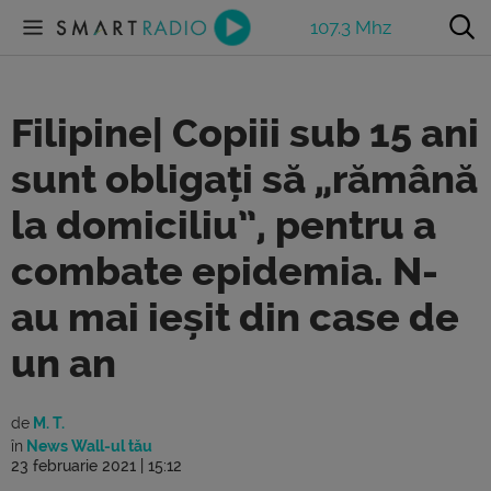
107.3 Mhz
Filipine| Copiii sub 15 ani
sunt obligați să „rămână
la domiciliu”, pentru a
combate epidemia. N-
au mai ieșit din case de
un an
de
M. T.
în
News Wall-ul tău
23 februarie 2021 | 15:12