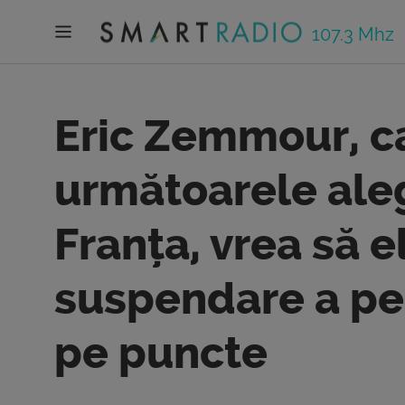
107.3 Mhz
Eric Zemmour, c
următoarele aleg
Franța, vrea să 
suspendare a pe
pe puncte