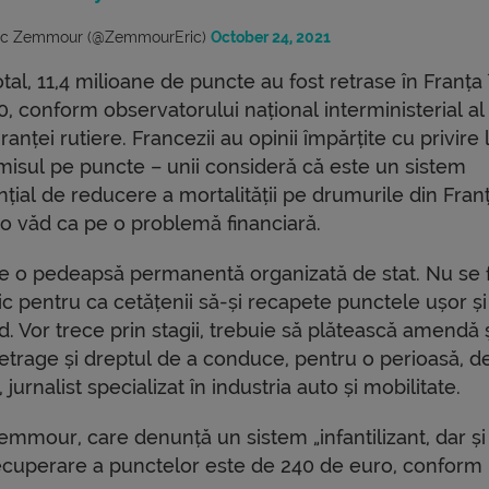
ic Zemmour (@ZemmourEric)
October 24, 2021
otal, 11,4 milioane de puncte au fost retrase în Franța 
, conform observatorului național interministerial al
ranței rutiere. Francezii au opinii împărțite cu privire 
misul pe puncte – unii consideră că este un sistem
țial de reducere a mortalității pe drumurile din Franț
i o văd ca pe o problemă financiară.
te o pedeapsă permanentă organizată de stat. Nu se 
ic pentru ca cetățenii să-și recapete punctele ușor și
d. Vor trece prin stagii, trebuie să plătească amendă și
retrage și dreptul de a conduce, pentru o perioasă, d
urnalist specializat în industria auto și mobilitate.
Zemmour, care denunță un sistem „infantilizant, dar și
 recuperare a punctelor este de 240 de euro, conform