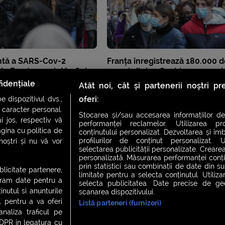
ntă a SARS-Cov-2
Franța înregistrează 180.000 d
ă în Franța prezintă 46 de
cazuri zilnice Covid, un record
începutul epidemiei
idențiale
Atât noi, cât și partenerii noștri p
oferi:
 dispozitivul dvs.,
u caracter personal.
Stocarea și/sau accesarea informațiilor de
i jos, respectiv vă
performanței reclamelor. Utilizarea pro
agina cu politica de
conținutului personalizat. Dezvoltarea și îmb
profilurilor de conținut personalizat. Ut
 noștri și nu vă vor
selectarea publicității personalizate. Crearea
personalizată. Măsurarea performanței conțin
prin statistici sau combinații de date din sur
ublicitate partenere,
limitate pentru a selecta conținutul. Utiliz
ucram date pentru a
selecta publicitatea. Date precise de geol
nutul si anunturile
scanarea dispozitivului.
., pentru a va oferi
Listă parteneri (furnizori)
CH FEVER
NIGHT FEVER
LIVE FEVER CONCERT
analiza traficul pe
GDPR in legatura cu