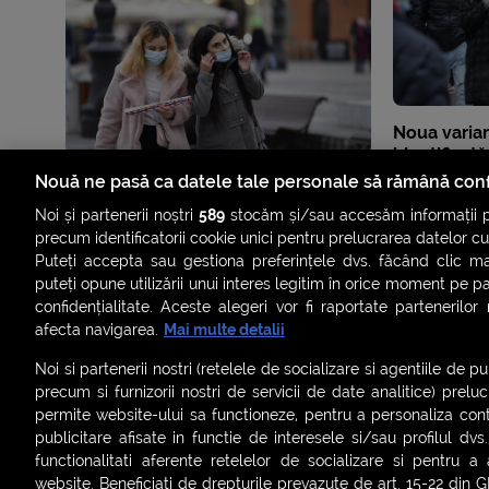
Noua varia
identificat
mutații
Nouă ne pasă ca datele tale personale să rămână conf
Noi și partenerii noștri
589
stocăm și/sau accesăm informații pe
precum identificatorii cookie unici pentru prelucrarea datelor c
Puteți accepta sau gestiona preferințele dvs. făcând clic ma
puteți opune utilizării unui interes legitim în orice moment pe p
confidențialitate. Aceste alegeri vor fi raportate partenerilor
afecta navigarea.
Mai multe detalii
Noi si partenerii nostri (retelele de socializare si agentiile de p
precum si furnizorii nostri de servicii de date analitice) prel
permite website-ului sa functioneze, pentru a personaliza conti
publicitare afisate in functie de interesele si/sau profilul dvs
ȘTIRI
SMART SHORTS
LIVE FEVER
BRUN
functionalitati aferente retelelor de socializare si pentru a 
website. Beneficiati de drepturile prevazute de art. 15-22 din 