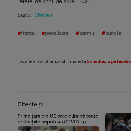
rețelei de școli de șoferi ECF.
Sursa:
CNews
franta
penalizare
permis
puncte
Dacă ti-a plăcut articolul urmărește
SmartRadio pe Facebo
Citește și
Prima țară din UE care elimină toate
restricțiile împotriva COVID-19