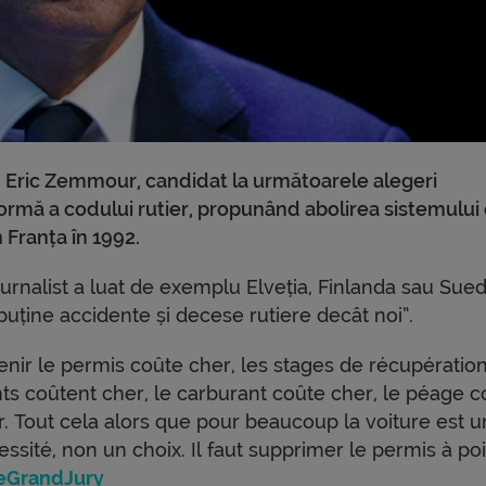
, Eric Zemmour, candidat la următoarele alegeri
formă a codului rutier, propunând abolirea sistemului
 Franța în 1992.
jurnalist a luat de exemplu Elveția, Finlanda sau Sued
uține accidente și decese rutiere decât noi”.
enir le permis coûte cher, les stages de récupératio
nts coûtent cher, le carburant coûte cher, le péage c
r. Tout cela alors que pour beaucoup la voiture est 
ssité, non un choix. Il faut supprimer le permis à po
eGrandJury