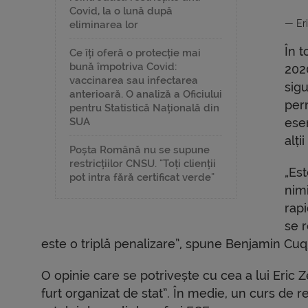
Covid, la o lună după
— Er
eliminarea lor
În t
Ce îți oferă o protecție mai
bună împotriva Covid:
2020
vaccinarea sau infectarea
sigu
anterioară. O analiză a Oficiului
per
pentru Statistică Națională din
SUA
esen
alți
Poșta Română nu se supune
restricțiilor CNSU. "Toți clienții
„Es
pot intra fără certificat verde"
nim
rapi
se 
este o triplă penalizare”, spune Benjamin Cuq, j
O opinie care se potrivește cu cea a lui Eric 
furt organizat de stat”. În medie, un curs de