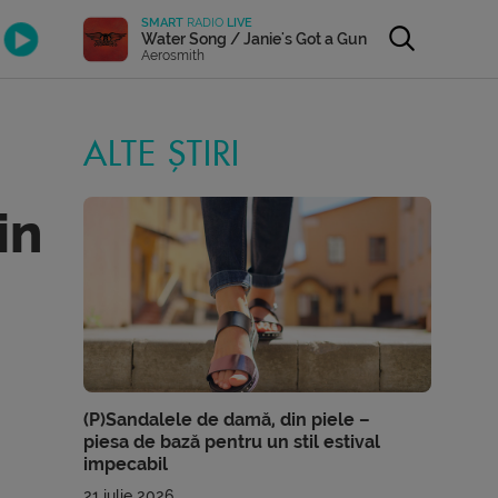
SMART
RADIO
LIVE
Water Song / Janie's Got a Gun
Aerosmith
ALTE ȘTIRI
in
(P)Sandalele de damă, din piele –
piesa de bază pentru un stil estival
impecabil
21 iulie 2026