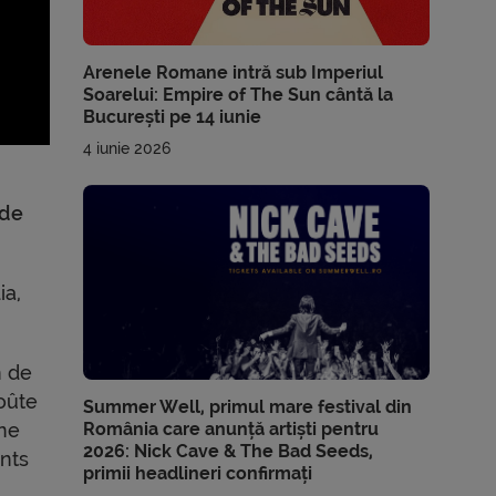
Arenele Romane intră sub Imperiul
Soarelui: Empire of The Sun cântă la
București pe 14 iunie
4 iunie 2026
 de
ia,
n de
oûte
Summer Well, primul mare festival din
România care anunță artiști pentru
une
2026: Nick Cave & The Bad Seeds,
ints
primii headlineri confirmați