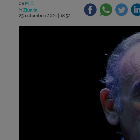
de
M. T.
în
Ziua ta
25 octombrie 2021 | 18:52