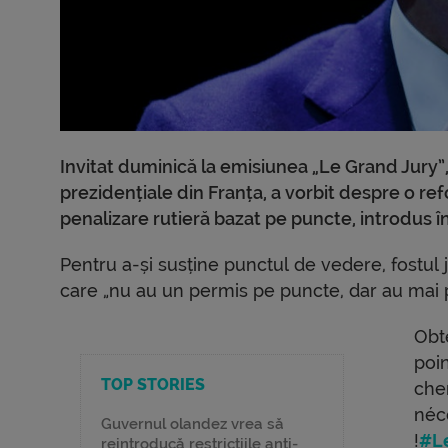
Invitat duminică la emisiunea „Le Grand Jury”
prezidențiale din Franța, a vorbit despre o re
penalizare rutieră bazat pe puncte, introdus în
Pentru a-și susține punctul de vedere, fostul 
care „nu au un permis pe puncte, dar au mai p
Obt
poi
TOP STORIES
che
néce
Guvernul olandez vrea să
!
#L
reintroducă restricțiile anti-