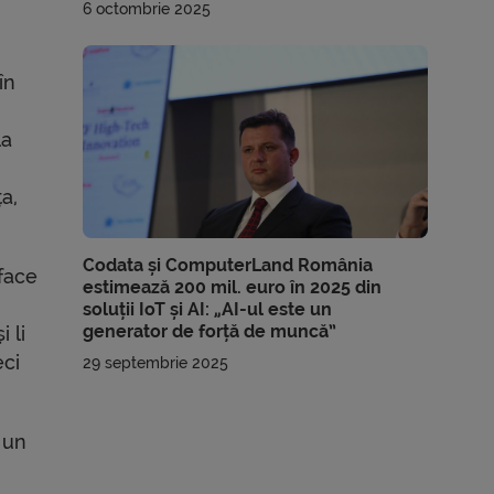
6 octombrie 2025
în
la
a,
Codata și ComputerLand România
face
estimează 200 mil. euro în 2025 din
soluții IoT și AI: „AI-ul este un
generator de forță de muncă”
 li
eci
29 septembrie 2025
 un