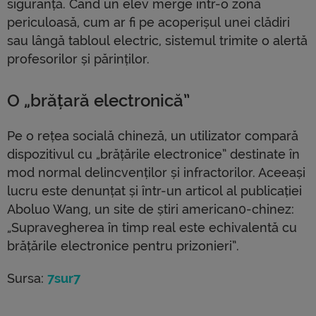
siguranță. Când un elev merge într-o zonă
periculoasă, cum ar fi pe acoperișul unei clădiri
sau lângă tabloul electric, sistemul trimite o alertă
profesorilor și părinților.
O „brățară electronică”
Pe o rețea socială chineză, un utilizator compară
dispozitivul cu „brățările electronice” destinate în
mod normal delincvenților și infractorilor. Aceeași
lucru este denunțat și într-un articol al publicației
Aboluo Wang, un site de știri american0-chinez:
„Supravegherea în timp real este echivalentă cu
brățările electronice pentru prizonieri”.
Sursa:
7sur7