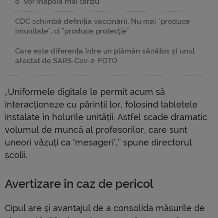
o "vor înapoia mai târziu"
CDC schimbă definiția vaccinării. Nu mai "produce
imunitate", ci "produce protecție"
Care este diferența între un plămân sănătos și unul
afectat de SARS-Cov-2. FOTO
„Uniformele digitale le permit acum să
interacționeze cu părinții lor, folosind tabletele
instalate în holurile unității. Astfel scade dramatic
volumul de muncă al profesorilor, care sunt
uneori văzuți ca ‘mesageri’,” spune directorul
școlii.
Avertizare în caz de pericol
Cipul are și avantajul de a consolida măsurile de