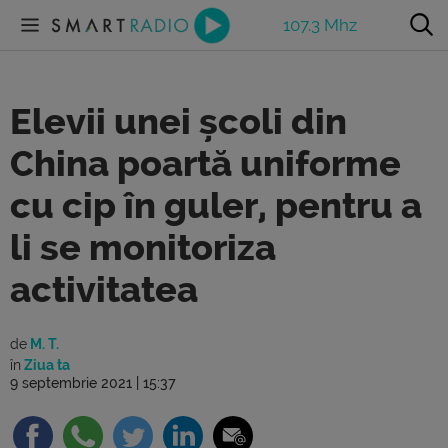
107.3 Mhz
Elevii unei școli din
China poartă uniforme
cu cip în guler, pentru a
li se monitoriza
activitatea
de
M. T.
în
Ziua ta
9 septembrie 2021 | 15:37