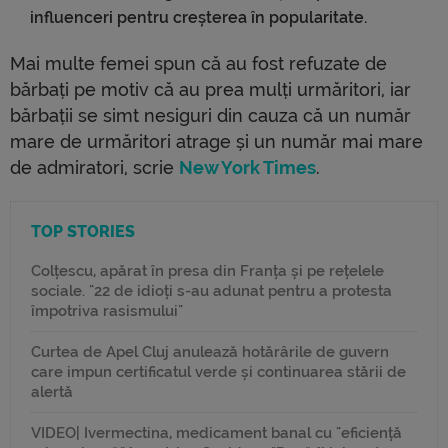
influenceri pentru creșterea în popularitate.
Mai multe femei spun că au fost refuzate de
bărbați pe motiv că au prea mulți urmăritori, iar
bărbații se simt nesiguri din cauza că un număr
mare de urmăritori atrage și un număr mai mare
de admiratori, scrie
New York Times
.
TOP STORIES
Colțescu, apărat în presa din Franța și pe rețelele
sociale. "22 de idioți s-au adunat pentru a protesta
împotriva rasismului"
Curtea de Apel Cluj anulează hotărârile de guvern
care impun certificatul verde și continuarea stării de
alertă
VIDEO| Ivermectina, medicament banal cu "eficiență