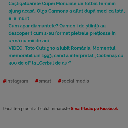
Câștigătoarele Cupei Mondiale de fotbal feminin
ajung acasă. Olga Carmona a aflat după meci ca tatăl
ei a murit
Cum apar diamantele? Oamenii de știință au
descoperit cum s-au format pietrele prețioase în
urmă cu mii de ani
VIDEO. Toto Cutugno a iubit România. Momentul
memorabil din 1993, când a interpretat „Ciobănaș cu
300 de oi” la „Cerbul de aur”
instagram
smart
social media
Dacă ti-a plăcut articolul urmărește
SmartRadio pe Facebook