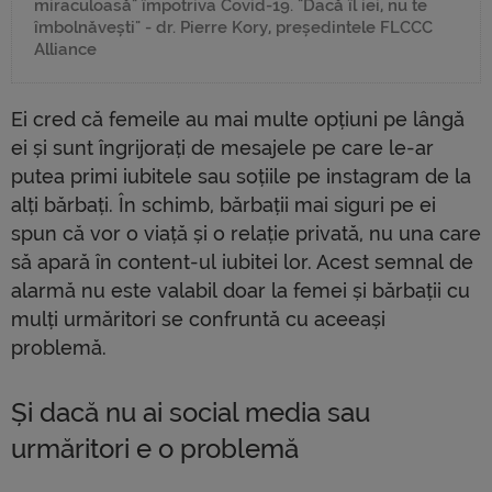
miraculoasă" împotriva Covid-19. "Dacă îl iei, nu te
îmbolnăvești" - dr. Pierre Kory, președintele FLCCC
Alliance
Ei cred că femeile au mai multe opțiuni pe lângă
ei și sunt îngrijorați de mesajele pe care le-ar
putea primi iubitele sau soțiile pe instagram de la
alți bărbați. În schimb, bărbații mai siguri pe ei
spun că vor o viață și o relație privată, nu una care
să apară în content-ul iubitei lor. Acest semnal de
alarmă nu este valabil doar la femei și bărbații cu
mulți urmăritori se confruntă cu aceeași
problemă.
Și dacă nu ai social media sau
urmăritori e o problemă