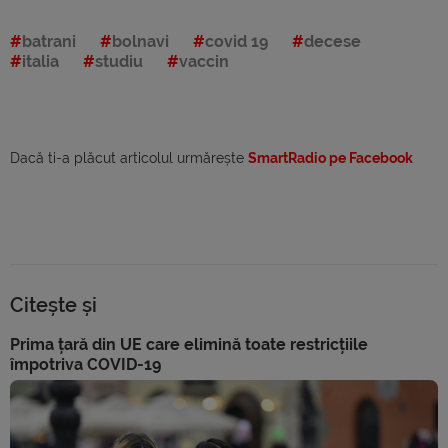
batrani
bolnavi
covid 19
decese
italia
studiu
vaccin
Dacă ti-a plăcut articolul urmărește
SmartRadio pe Facebook
Citește și
Prima țară din UE care elimină toate restricțiile
împotriva COVID-19