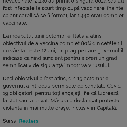
nevaccinate, 2.130 au primit o singură doză sau au
fost infectate la scurt timp după vaccinare, înainte
ca anticorpii să se fi format, iar 1.440 erau complet
vaccinate.
La începutul lunii octombrie, Italia a atins
obiectivul de a vaccina complet 80% din cetățenii
cu vârsta peste 12 ani, un prag pe care guvernul îl
indicase ca fiind suficient pentru a oferi un grad
semnificativ de siguranță împotriva virusului.
Deși obiectivul a fost atins, din 15 octombrie
guvernul a introdus permisele de sănătate Covid-
19 obligatorii pentru toți angajații, fie că lucrează
la stat sau la privat. Măsura a declanșat proteste
violente în mai multe orașe, inclusiv în Capitală.
Sursa:
Reuters