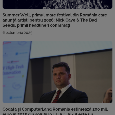
Summer Well, primul mare festival din România care
anunță artiști pentru 2026: Nick Cave & The Bad
Seeds, primii headlineri confirmați
6 octombrie 2025
Codata și ComputerLand România estimează 200 mil.
euro în 2025 din soluții IoT și AI: „AI-ul este un