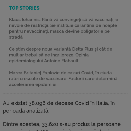
TOP STORIES
Klaus Iohannis: Până vă convingeți să vă vaccinați, e
nevoie de restricții. Se instituie carantină de noapte
pentru nevaccinați, masca devine obligatorie pe
stradă
Ce știm despre noua variantă Delta Plus și cât de
mult ar trebui să ne îngrijoreze. Opinia
epidemiologului Antoine Flahault
Marea Britanie| Explozie de cazuri Covid, în ciuda
ratei crescute de vaccinare. Factorii care determină
accelerarea epidemiei
Au existat 38.096 de decese Covid în Italia, în
perioada analizată.
Dintre acestea, 33.620 s-au produs la persoane