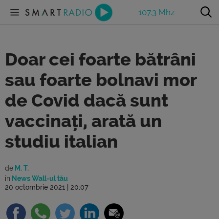
107.3 Mhz
Doar cei foarte bătrâni
sau foarte bolnavi mor
de Covid dacă sunt
vaccinați, arată un
studiu italian
de
M. T.
în
News Wall-ul tău
20 octombrie 2021 | 20:07