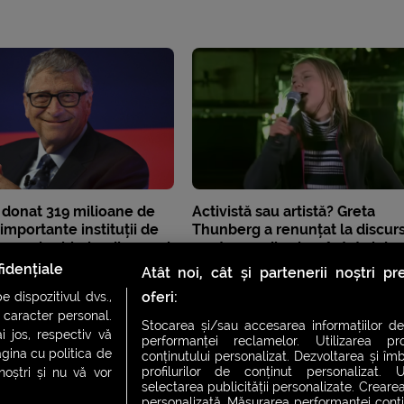
a donat 319 milioane de
Activistă sau artistă? Greta
 importante instituții de
Thunberg a renunțat la discur
ru a-și schimba discursul
pentru mediu și a cântat și da
pe scena Climate Live
idențiale
Atât noi, cât și partenerii noștri p
oferi:
 dispozitivul dvs.,
u caracter personal.
Stocarea și/sau accesarea informațiilor de
i jos, respectiv vă
performanței reclamelor. Utilizarea pro
agina cu politica de
conținutului personalizat. Dezvoltarea și îmb
profilurilor de conținut personalizat. Ut
 noștri și nu vă vor
selectarea publicității personalizate. Crearea
personalizată. Măsurarea performanței conțin