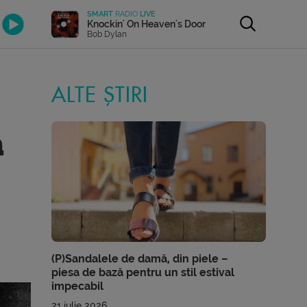
SMART
RADIO
LIVE
Knockin' On Heaven's Door
Bob Dylan
ALTE ȘTIRI
a
(P)Sandalele de damă, din piele –
piesa de bază pentru un stil estival
impecabil
21 iulie 2026