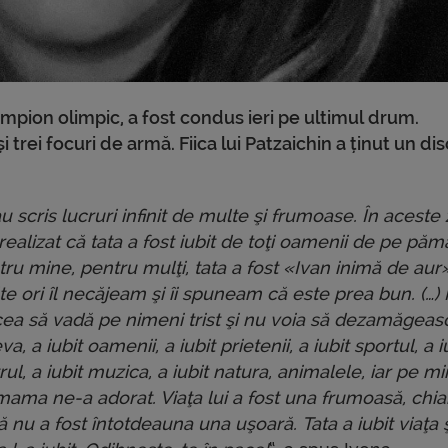
ampion olimpic, a fost condus ieri pe ultimul drum.
trei focuri de armă. Fiica lui Patzaichin a ținut un di
u scris lucruri infinit de multe şi frumoase. În aceste 
ealizat că tata a fost iubit de toţi oamenii de pe păm
ru mine, pentru mulţi, tata a fost «Ivan inimă de aur
e ori îl necăjeam şi îi spuneam că este prea bun. (…)
cea să vadă pe nimeni trist şi nu voia să dezamăgeas
va, a iubit oamenii, a iubit prietenii, a iubit sportul, a i
rul, a iubit muzica, a iubit natura, animalele, iar pe mi
mama ne-a adorat. Viaţa lui a fost una frumoasă, chia
 nu a fost întotdeauna una uşoară. Tata a iubit viaţa 