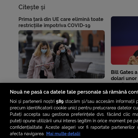
Citește și
Prima țară din UE care elimină toate
restricțiile împotriva COVID-19
Bill Gates 
dolari unor
presă, pent
public
Nouă ne pasă ca datele tale personale să rămână conf
Noi și partenerii noștri
589
stocăm și/sau accesăm informații pe
precum identificatorii cookie unici pentru prelucrarea datelor c
Puteți accepta sau gestiona preferințele dvs. făcând clic ma
puteți opune utilizării unui interes legitim în orice moment pe p
confidențialitate. Aceste alegeri vor fi raportate partenerilor
afecta navigarea.
Mai multe detalii