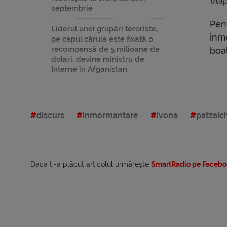
viaţ
septembrie
Pen
Liderul unei grupări teroriste,
înm
pe capul căruia este fixată o
recompensă de 5 milioane de
boal
dolari, devine ministru de
Interne în Afganistan
discurs
inmormantare
ivona
patzaic
Dacă ti-a plăcut articolul urmărește
SmartRadio pe Facebo