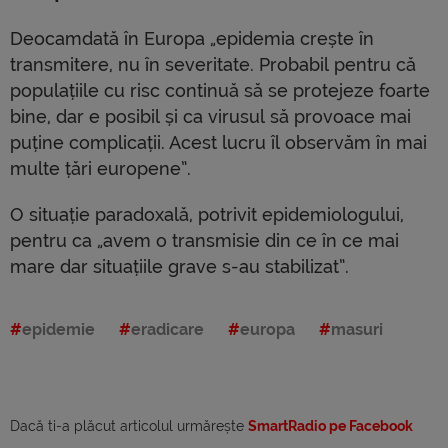
Deocamdată în Europa „epidemia crește în
transmitere, nu în severitate. Probabil pentru că
populațiile cu risc continuă să se protejeze foarte
bine, dar e posibil și ca virusul să provoace mai
puține complicații. Acest lucru îl observăm în mai
multe țări europene”.
O situație paradoxală, potrivit epidemiologului,
pentru ca „avem o transmisie din ce în ce mai
mare dar situațiile grave s-au stabilizat”.
epidemie
eradicare
europa
masuri
Dacă ti-a plăcut articolul urmărește
SmartRadio pe Facebook