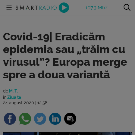
107.3 Mhz
Covid-19| Eradicăm
epidemia sau „trăim cu
virusul”? Europa merge
spre a doua variantă
de
M. T.
în
Ziua ta
24 august 2020 | 12:58