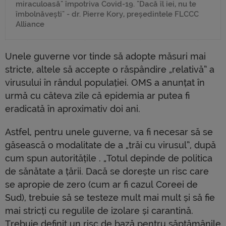
miraculoasă" împotriva Covid-19. "Dacă îl iei, nu te
îmbolnăvești" - dr. Pierre Kory, președintele FLCCC
Alliance
Unele guverne vor tinde să adopte măsuri mai
stricte, altele să accepte o răspândire „relativă” a
virusului în rândul populației. OMS a anunțat în
urmă cu câteva zile că epidemia ar putea fi
eradicată în aproximativ doi ani.
Astfel, pentru unele guverne, va fi necesar să se
găsească o modalitate de a „trăi cu virusul”, după
cum spun autoritățile . „Totul depinde de politica
de sănătate a țării. Dacă se dorește un risc care
se apropie de zero (cum ar fi cazul Coreei de
Sud), trebuie să se testeze mult mai mult și să fie
mai stricți cu regulile de izolare și carantină.
Trebuie definit un risc de bază pentru săptămânile