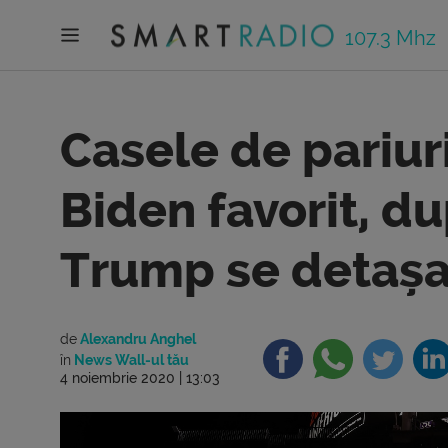
107.3 Mhz
Casele de pariuri
Biden favorit, du
Trump se detașa
de
Alexandru Anghel
în
News Wall-ul tău
4 noiembrie 2020 | 13:03