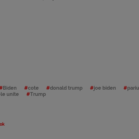
Biden
cote
donald trump
joe biden
pariu
ele unite
Trump
ok