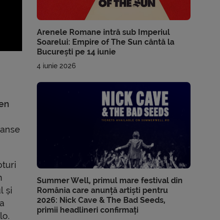
Arenele Romane intră sub Imperiul
Soarelui: Empire of The Sun cântă la
București pe 14 iunie
4 iunie 2026
en
șanse
turi
m
Summer Well, primul mare festival din
l și
România care anunță artiști pentru
2026: Nick Cave & The Bad Seeds,
 a
primii headlineri confirmați
lo.