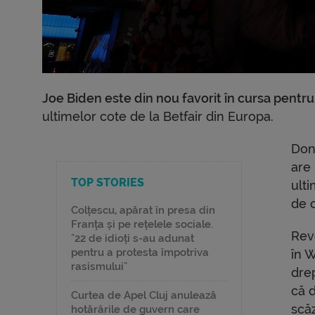
Joe Biden este din nou favorit în cursa pentru
ultimelor cote de la Betfair din Europa.
Don
are
TOP STORIES
ult
de c
Colțescu, apărat în presa din
Franța și pe rețelele sociale.
Rev
"22 de idioți s-au adunat
pentru a protesta împotriva
în 
rasismului"
drep
că 
Curtea de Apel Cluj anulează
scă
hotărârile de guvern care