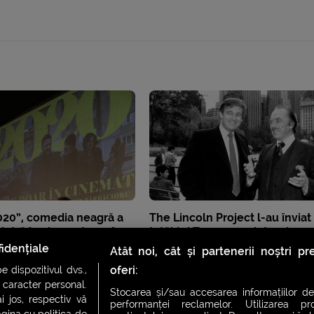
2020”, comedia neagră a
The Lincoln Project l-au înviat
intră în cinematografe
tatăl lui Trump cu ajutorul
inteligenței artificiale
idențiale
Atât noi, cât și partenerii noștri p
oferi:
 dispozitivul dvs.,
u caracter personal.
Stocarea și/sau accesarea informațiilor de
i jos, respectiv vă
performanței reclamelor. Utilizarea pro