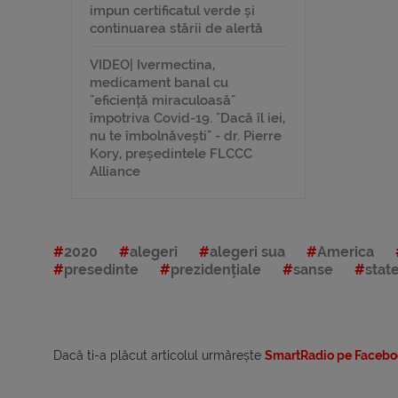
impun certificatul verde și
continuarea stării de alertă
VIDEO| Ivermectina,
medicament banal cu
"eficiență miraculoasă"
împotriva Covid-19. "Dacă îl iei,
nu te îmbolnăvești" - dr. Pierre
Kory, președintele FLCCC
Alliance
2020
alegeri
alegeri sua
America
presedinte
prezidențiale
sanse
stat
Dacă ti-a plăcut articolul urmărește
SmartRadio pe Facebo