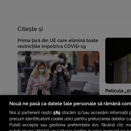
Citește și
Prima țară din UE care elimină toate
restricțiile împotriva COVID-19
Pelicula „
pandemiei, 
Nouă ne pasă ca datele tale personale să rămână conf
Noi și partenerii noștri
589
stocăm și/sau accesăm informații pe
precum identificatorii cookie unici pentru prelucrarea datelor c
Puteți accepta sau gestiona preferințele dvs. făcând clic ma