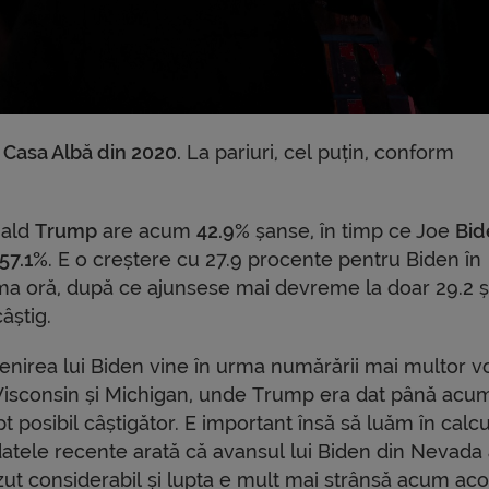
 Casa Albă din 2020.
La pariuri, cel puțin, conform
ald
Trump
are acum
42.9%
șanse, în timp ce Joe
Bid
57.1%
. E o creștere cu 27.9 procente pentru Biden în
ima oră, după ce ajunsese mai devreme la doar 29.2 
âștig.
enirea lui Biden vine în urma numărării mai multor vo
Wisconsin și Michigan, unde Trump era dat până acu
t posibil câștigător. E important însă să luăm în calcu
datele recente arată că avansul lui Biden din Nevada
zut considerabil și lupta e mult mai strânsă acum aco