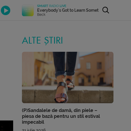
SMART
RADIO
LIVE
Everybody's Got to Learn Sometime
Beck
ALTE ȘTIRI
(P)Sandalele de damă, din piele –
piesa de bază pentru un stil estival
impecabil
21 iulie 2026