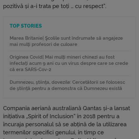
pozitivă și a-i trata pe toți … cu respect”.
TOP STORIES
Marea Britanie| Şcolile sunt îndrumate să angajeze
mai mulți profesori de culoare
Originea Covid| Mai mulți mineri chinezi au fost
infectați acum 9 ani cu un virus despre care se crede
că era SARS-Cov-2
Dumnezeu, știința, dovezile: Cercetătorii se folosesc
de știință pentru a demonstra că Dumnezeu există
Compania aeriană australiană Qantas și-a lansat
inițiativa „Spirit of Inclusion” în 2018 pentru a
încuraja personalul să se abțină de la utilizarea
termenilor specifici genului, în timp ce