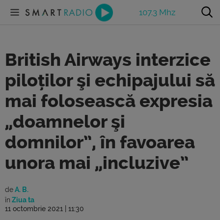
107.3 Mhz
British Airways interzice
piloților şi echipajului să
mai folosească expresia
„doamnelor şi
domnilor”, în favoarea
unora mai „incluzive”
de
A. B.
în
Ziua ta
11 octombrie 2021 | 11:30