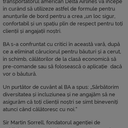
transportatorul american Delta Airlines va începe
în curând să utilizeze astfel de formule pentru
anunțurile de bord pentru a crea „un loc sigur,
confortabil și un spațiu plin de respect pentru toți
clienții și angajații noștri.
BA s-a confruntat cu critici în această vară, după
ce a eliminat căruciorul pentru băuturi și a cerut,
în schimb, călătorilor de la clasă economică să
pre-comande sau să folosească o aplicație dacă
vor o băutură.
Un purtător de cuvânt al BA a spus: „Sărbătorim
diversitatea și incluziunea și ne angajăm să ne
asigurăm că toți clienții noștri se simt bineveniți
atunci când călătoresc cu noi.”
Sir Martin Sorrell, fondatorul agenției de