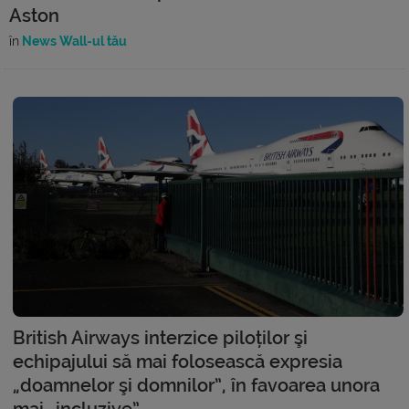
Aston
în
News Wall-ul tău
British Airways interzice piloților şi
echipajului să mai folosească expresia
„doamnelor şi domnilor”, în favoarea unora
mai „incluzive”