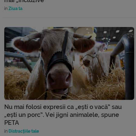
în
Ziua ta
Nu mai folosi expresii ca „ești o vacă” sau
„ești un porc”. Vei jigni animalele, spune
PETA
în
Distracțiile tale