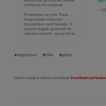
pic
adeverință pe timp de noapte,
indiferent de incidență
— ND
Protestatari pe şine. Toate
magistralele metroului
bucureştean sunt blocate. "O
acțiune ilegală, generată de
interese mafiote", spune Drulă
depozitare
EMA
pfizer
Dacă ti-a plăcut articolul urmărește
SmartRadio pe Facebo