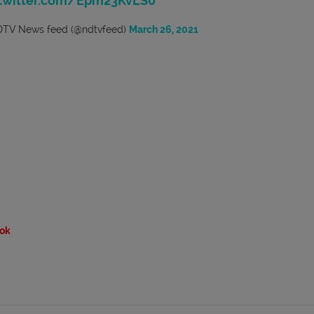
.twitter.com/Epm23KvLS0
TV News feed (@ndtvfeed)
March 26, 2021
ok