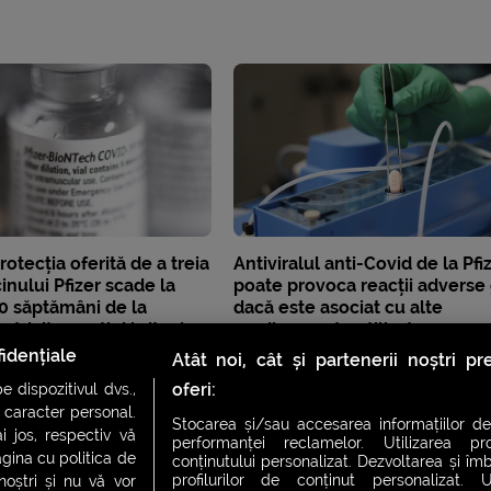
rotecția oferită de a treia
Antiviralul anti-Covid de la Pfi
inului Pfizer scade la
poate provoca reacții adverse
0 săptămâni de la
dacă este asociat cu alte
otrivit agenției britanice
medicamente utilizate pe scar
e
largă
idențiale
Atât noi, cât și partenerii noștri p
oferi:
 dispozitivul dvs.,
u caracter personal.
Stocarea și/sau accesarea informațiilor de
i jos, respectiv vă
performanței reclamelor. Utilizarea pro
agina cu politica de
conținutului personalizat. Dezvoltarea și îmb
profilurilor de conținut personalizat. Ut
 noștri și nu vă vor