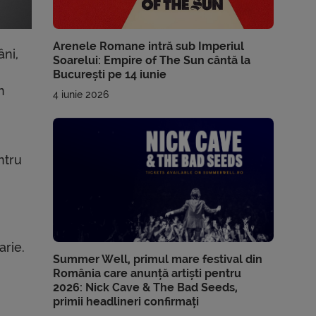
Arenele Romane intră sub Imperiul
âni,
Soarelui: Empire of The Sun cântă la
București pe 14 iunie
n
4 iunie 2026
ntru
arie.
Summer Well, primul mare festival din
România care anunță artiști pentru
2026: Nick Cave & The Bad Seeds,
primii headlineri confirmați