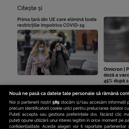
Citește și
Prima țară din UE care elimină toate
restricțiile împotriva COVID-19
Omicron | P
doză a vacc
45% după 1
inoculare, p
de sănătat
Nouă ne pasă ca datele tale personale să rămână conf
Noi și partenerii noștri
589
stocăm și/sau accesăm informații pe
precum identificatorii cookie unici pentru prelucrarea datelor c
Puteți accepta sau gestiona preferințele dvs. făcând clic ma
puteți opune utilizării unui interes legitim în orice moment pe p
confidențialitate. Aceste alegeri vor fi raportate partenerilor