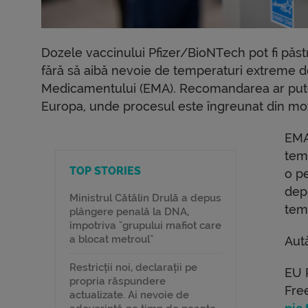
Dozele vaccinului Pfizer/BioNTech pot fi păst
fără să aibă nevoie de temperaturi extreme d
Medicamentului (EMA). Recomandarea ar putea
Europa, unde procesul este îngreunat din moti
EMA
temp
TOP STORIES
o p
depo
Ministrul Cătălin Drulă a depus
temp
plângere penală la DNA,
împotriva "grupului mafiot care
a blocat metroul"
Aută
Restricții noi, declarații pe
EU 
propria răspundere
Fre
actualizate. Ai nevoie de