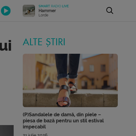
SMART
RADIO
LIVE
Hammer
Lorde
ui
ALTE ȘTIRI
(P)Sandalele de damă, din piele –
piesa de bază pentru un stil estival
impecabil
21 iulie 2026