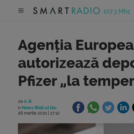
107.3 Mhz
Agenția Europea
autorizează depo
Pfizer „la tempe
de
A. B.
în
News Wall-ul tău
26 martie 2021 | 17:12