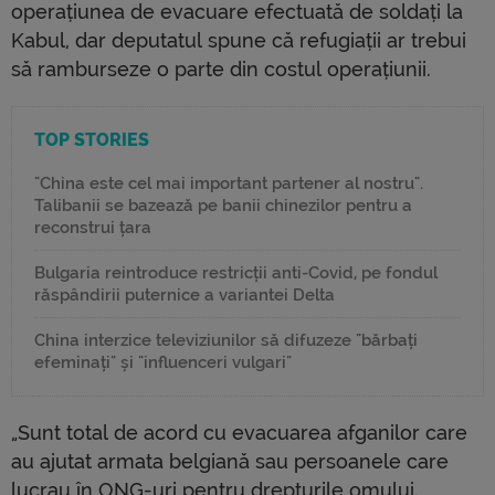
operațiunea de evacuare efectuată de soldați la
Kabul, dar deputatul spune că refugiații ar trebui
să ramburseze o parte din costul operațiunii.
TOP STORIES
"China este cel mai important partener al nostru".
Talibanii se bazează pe banii chinezilor pentru a
reconstrui țara
Bulgaria reintroduce restricții anti-Covid, pe fondul
răspândirii puternice a variantei Delta
China interzice televiziunilor să difuzeze "bărbați
efeminați" și "influenceri vulgari"
„Sunt total de acord cu evacuarea afganilor care
au ajutat armata belgiană sau persoanele care
lucrau în ONG-uri pentru drepturile omului,