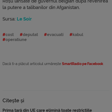
Roșu lansate de guvernul belgian după revenirea
la putere a talibanilor din Afganistan.
Sursa:
Le Soir
cost
deputat
evacuati
kabul
operatiune
Dacă ti-a plăcut articolul urmărește
SmartRadio pe Facebook
Citește și
Prima țară din UE care elimină toate restricțiile