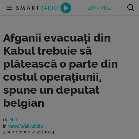
107.3 Mhz
Afganii evacuați din
Kabul trebuie să
plătească o parte din
costul operațiunii,
spune un deputat
belgian
de
M. T.
în
News Wall-ul tău
3 septembrie 2021 | 10:14