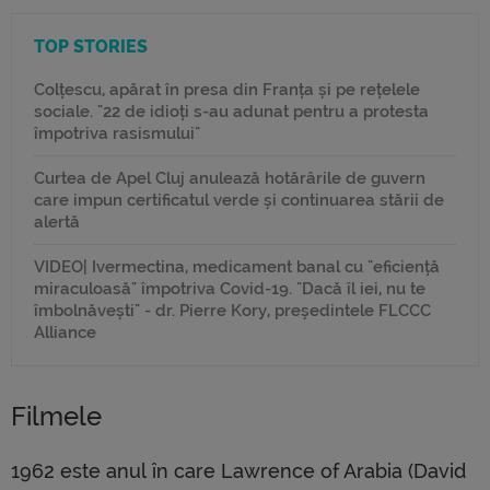
TOP STORIES
Colțescu, apărat în presa din Franța și pe rețelele
sociale. "22 de idioți s-au adunat pentru a protesta
împotriva rasismului"
Curtea de Apel Cluj anulează hotărârile de guvern
care impun certificatul verde și continuarea stării de
alertă
VIDEO| Ivermectina, medicament banal cu "eficiență
miraculoasă" împotriva Covid-19. "Dacă îl iei, nu te
îmbolnăvești" - dr. Pierre Kory, președintele FLCCC
Alliance
Filmele
1962 este anul în care Lawrence of Arabia (David