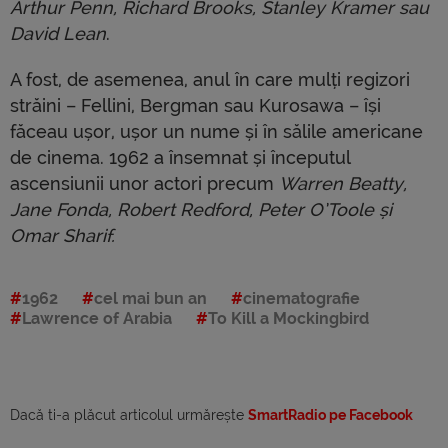
Arthur Penn, Richard Brooks, Stanley Kramer sau
David Lean
.
A fost, de asemenea, anul în care mulți regizori
străini – Fellini, Bergman sau Kurosawa – își
făceau ușor, ușor un nume și în sălile americane
de cinema. 1962 a însemnat și începutul
ascensiunii unor actori precum
Warren Beatty,
Jane Fonda, Robert Redford, Peter O’Toole și
Omar Sharif.
1962
cel mai bun an
cinematografie
Lawrence of Arabia
To Kill a Mockingbird
Dacă ti-a plăcut articolul urmărește
SmartRadio pe Facebook