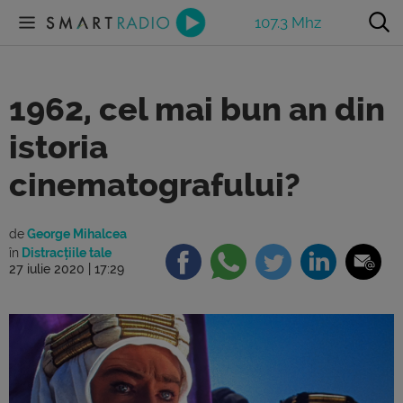
107.3 Mhz
1962, cel mai bun an din
istoria
cinematografului?
de
George Mihalcea
în
Distracțiile tale
27 iulie 2020 | 17:29