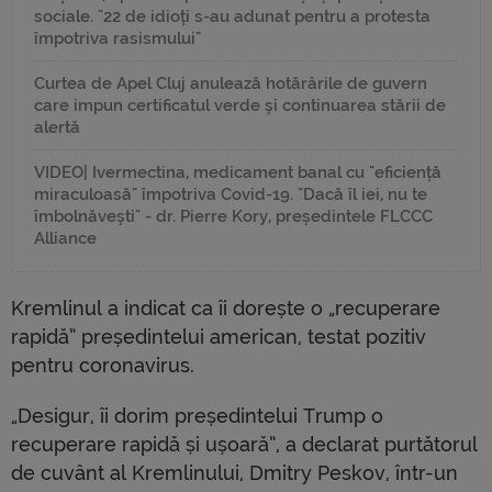
sociale. "22 de idioți s-au adunat pentru a protesta
împotriva rasismului"
Curtea de Apel Cluj anulează hotărârile de guvern
care impun certificatul verde și continuarea stării de
alertă
VIDEO| Ivermectina, medicament banal cu "eficiență
miraculoasă" împotriva Covid-19. "Dacă îl iei, nu te
îmbolnăvești" - dr. Pierre Kory, președintele FLCCC
Alliance
Kremlinul a indicat ca îi dorește o „recuperare
rapidă” președintelui american, testat pozitiv
pentru coronavirus.
„Desigur, îi dorim președintelui Trump o
recuperare rapidă și ușoară”, a declarat purtătorul
de cuvânt al Kremlinului, Dmitry Peskov, într-un