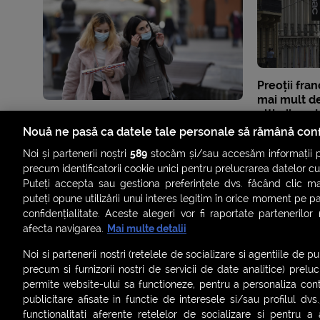
Preoții fra
mai mult de
ultimii 70 d
anchete ofi
Nouă ne pasă ca datele tale personale să rămână conf
Noi și partenerii noștri
589
stocăm și/sau accesăm informații pe
precum identificatorii cookie unici pentru prelucrarea datelor c
Puteți accepta sau gestiona preferințele dvs. făcând clic ma
puteți opune utilizării unui interes legitim în orice moment pe p
confidențialitate. Aceste alegeri vor fi raportate partenerilor
afecta navigarea.
Mai multe detalii
Noi si partenerii nostri (retelele de socializare si agentiile de p
precum si furnizorii nostri de servicii de date analitice) prel
permite website-ului sa functioneze, pentru a personaliza conti
publicitare afisate in functie de interesele si/sau profilul dvs
ȘTIRI
SMART SHORTS
LIVE FEVER
BRUN
functionalitati aferente retelelor de socializare si pentru a 