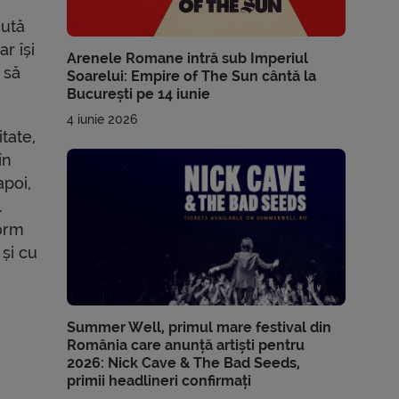
cută
r își
Arenele Romane intră sub Imperiul
 să
Soarelui: Empire of The Sun cântă la
București pe 14 iunie
4 iunie 2026
itate,
în
apoi,
.
form
 și cu
Summer Well, primul mare festival din
România care anunță artiști pentru
2026: Nick Cave & The Bad Seeds,
primii headlineri confirmați