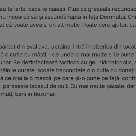
u te iartă, dacă te căiești. Plus că greșeala recunos
 nu încearcă să-și ascundă fapta în fața Domnului. Chia
at că poate avea și un alt motiv. Poate cere ajutor, ca
ărbat din Svaliava, Ucraina, intră în biserica din local
ă o cutie cu măști – de unde ia mai multe și le pune 
nar. Se dezinfectează tacticos cu gel hidroalcoolic, 
âinile curate, scoate bancnotele din cutia cu donații
ă ce mai ia o mască, pe care și-o pune pe față, con
i, părăsește lăcașul de cult. Cu mai multe păcate, dar
mulți bani în buzunar.