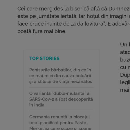
Cei care merg des la biserică află că Dumneze
este pe jumătate iertată. Iar hoțul din imagini
face cruce înainte de „a da lovitura”. E adevăr
poată fura mai bine.
Un b
atac
TOP STORIES
buzu
cu m
Penisurile bărbaților, din ce în
Dup
ce mai mici din cauza poluării
și a stilului de viață nesănătos
legi
mai 
O variantă "dublu-mutantă" a
SARS-Cov-2 a fost descoperită
în India
Germania renunță la blocajul
total planificat pentru Paște.
Merkel își cere scuze și spune