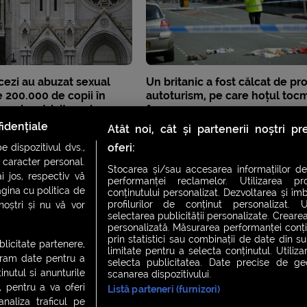
ncezi au abuzat sexual
Un britanic a fost călcat de pro
 200.000 de copii în
autoturism, pe care hoțul tocma
e ani, potrivit unei
furase
ciale
idențiale
Atât noi, cât și partenerii noștri p
oferi:
 dispozitivul dvs.,
u caracter personal.
Stocarea și/sau accesarea informațiilor de
i jos, respectiv vă
performanței reclamelor. Utilizarea pro
agina cu politica de
conținutului personalizat. Dezvoltarea și îmb
profilurilor de conținut personalizat. Ut
 noștri și nu vă vor
selectarea publicității personalizate. Crearea
personalizată. Măsurarea performanței conțin
prin statistici sau combinații de date din sur
ublicitate partenere,
limitate pentru a selecta conținutul. Utiliz
ucram date pentru a
selecta publicitatea. Date precise de geol
nutul si anunturile
scanarea dispozitivului.
., pentru a va oferi
Listă parteneri (furnizori)
CH FEVER
NIGHT FEVER
LIVE FEVER CONCERT
analiza traficul pe