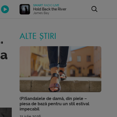
SMART
RADIO
LIVE
Hold Back the River
James Bay
.
ALTE ȘTIRI
ia
(P)Sandalele de damă, din piele –
piesa de bază pentru un stil estival
impecabil
21 iulie 2026