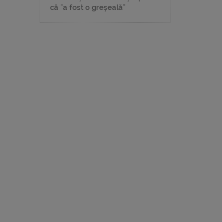
că "a fost o greșeală"