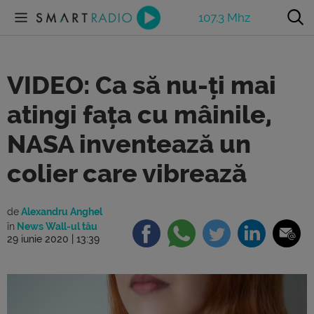
107.3 Mhz
VIDEO: Ca să nu-ți mai
atingi fața cu mâinile,
NASA inventează un
colier care vibrează
de
Alexandru Anghel
în
News Wall-ul tău
29 iunie 2020 | 13:39