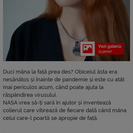
Vezi galeria
(3 poze)
Duci mâna la față prea des? Obiceiul ăsta era
nesănătos și înainte de pandemie și este cu atât
mai periculos acum, când poate ajuta la
răspândirea virusului.
NASA vrea să-ți sară în ajutor și inventează
colierul care vibrează de fiecare dată când mâna
celui care-l poartă se apropie de față.