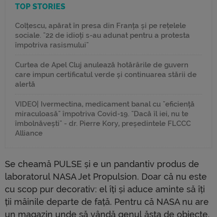
TOP STORIES
Colțescu, apărat în presa din Franța și pe rețelele
sociale. "22 de idioți s-au adunat pentru a protesta
împotriva rasismului"
Curtea de Apel Cluj anulează hotărârile de guvern
care impun certificatul verde și continuarea stării de
alertă
VIDEO| Ivermectina, medicament banal cu "eficiență
miraculoasă" împotriva Covid-19. "Dacă îl iei, nu te
îmbolnăvești" - dr. Pierre Kory, președintele FLCCC
Alliance
Se cheamă PULSE și e un pandantiv produs de
laboratorul NASA Jet Propulsion. Doar că nu este
cu scop pur decorativ: el îți și aduce aminte să îți
ții mâinile departe de față. Pentru că NASA nu are
un magazin unde să vândă genul ăsta de obiecte,