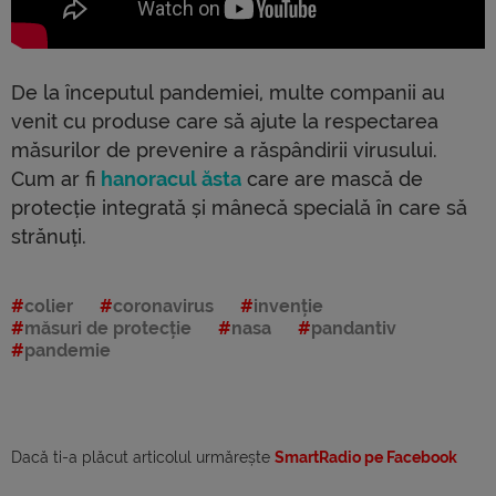
De la începutul pandemiei, multe companii au
venit cu produse care să ajute la respectarea
măsurilor de prevenire a răspândirii virusului.
Cum ar fi
hanoracul ăsta
care are mască de
protecție integrată și mânecă specială în care să
strănuți.
colier
coronavirus
invenție
măsuri de protecție
nasa
pandantiv
pandemie
Dacă ti-a plăcut articolul urmărește
SmartRadio pe Facebook