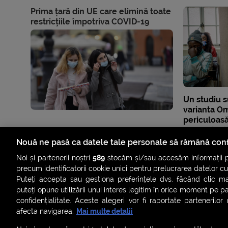
Prima țară din UE care elimină toate
restricțiile împotriva COVID-19
Un studiu s
varianta Om
periculoasă
nevaccinaț
Nouă ne pasă ca datele tale personale să rămână conf
Noi și partenerii noștri
589
stocăm și/sau accesăm informații pe
precum identificatorii cookie unici pentru prelucrarea datelor c
Puteți accepta sau gestiona preferințele dvs. făcând clic ma
puteți opune utilizării unui interes legitim în orice moment pe p
confidențialitate. Aceste alegeri vor fi raportate partenerilor
afecta navigarea.
Mai multe detalii