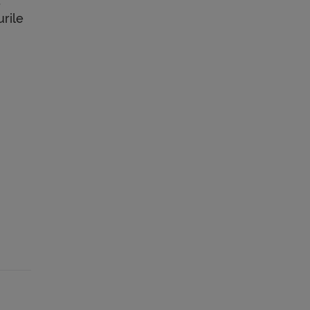
ă
urile