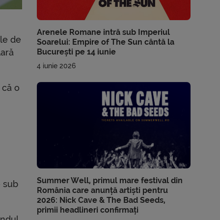
Arenele Romane intră sub Imperiul
ele de
Soarelui: Empire of The Sun cântă la
București pe 14 iunie
lară
4 iunie 2026
 că o
Summer Well, primul mare festival din
e sub
România care anunță artiști pentru
2026: Nick Cave & The Bad Seeds,
primii headlineri confirmați
ândul