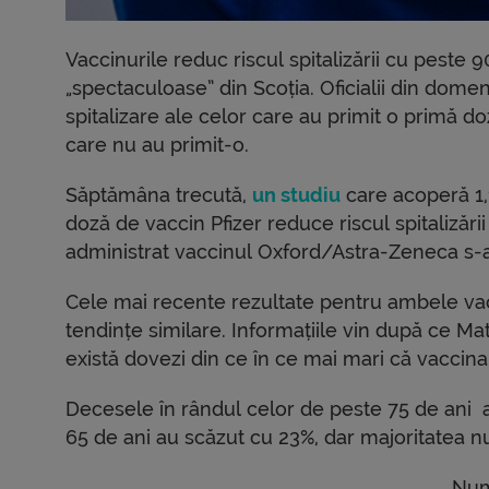
Vaccinurile reduc riscul spitalizării cu peste 
„spectaculoase” din Scoția. Oficialii din dome
spitalizare ale celor care au primit o primă do
care nu au primit-o.
Săptămâna trecută,
un studiu
care acoperă 1,1
doză de vaccin Pfizer reduce riscul spitalizări
administrat vaccinul Oxford/Astra-Zeneca s-au
Cele mai recente rezultate pentru ambele vacc
tendințe similare. Informațiile vin după ce Ma
există dovezi din ce în ce mai mari că vaccina
Decesele în rândul celor de peste 75 de ani 
65 de ani au scăzut cu 23%, dar majoritatea nu
Numă