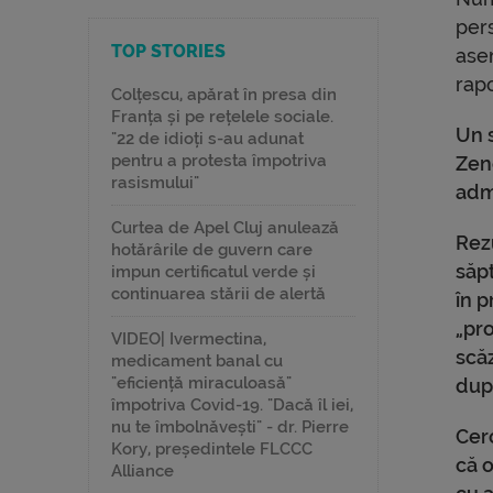
per
TOP STORIES
ase
rap
Colțescu, apărat în presa din
Franța și pe rețelele sociale.
Un 
"22 de idioți s-au adunat
pentru a protesta împotriva
Zen
rasismului"
adm
Curtea de Apel Cluj anulează
Rezu
hotărârile de guvern care
săpt
impun certificatul verde și
continuarea stării de alertă
în p
„pro
VIDEO| Ivermectina,
scăz
medicament banal cu
"eficiență miraculoasă"
dup
împotriva Covid-19. "Dacă îl iei,
nu te îmbolnăvești" - dr. Pierre
Cer
Kory, președintele FLCCC
că o
Alliance