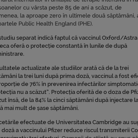
soanelor cu vârsta peste 85 de ani a scăzut, de
menea, la aproape zero în ultimele două săptămâni, 
oartele Public Health England (PHE).
studiu separat indică faptul că vaccinul Oxford/Astra
eca oferă o protecție constantă în lunile de după
inistrare.
ltatele actualizate ale studiilor arată că de la trei
ămâni la trei luni după prima doză, vaccinul a fost efi
roporție de 76% în prevenirea infectărilor simptomati
tecția nu a scăzut”. Protecția oferită de o doza de Pfi
ut însă, de la 84% la cinci săptămâni după injectare l
ă mai mult de șase săptămâni.
cetările efectuate de Universitatea Cambridge au su
 doză a vaccinului Pfizer reduce riscul transmiterii C