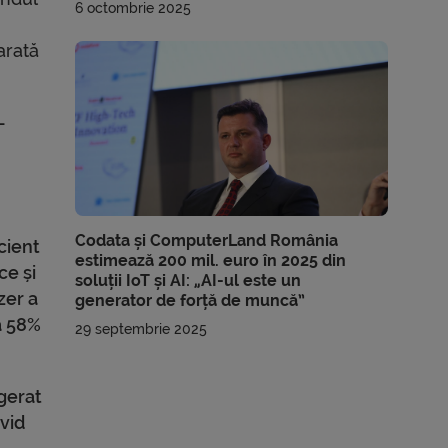
6 octombrie 2025
arată
-
Codata și ComputerLand România
cient
estimează 200 mil. euro în 2025 din
ce și
soluții IoT și AI: „AI-ul este un
zer a
generator de forță de muncă”
a 58%
29 septembrie 2025
gerat
ovid