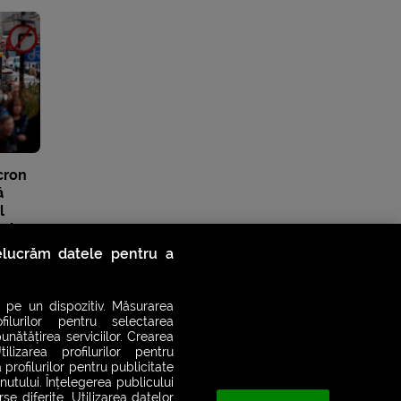
cron
ă
l
t de
relucrăm datele pentru a
 pe un dispozitiv. Măsurarea
filurilor pentru selectarea
unătățirea serviciilor. Crearea
ilizarea profilurilor pentru
 profilurilor pentru publicitate
utului. Înțelegerea publicului
se diferite. Utilizarea datelor