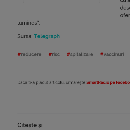
cu a
desc
ofer
luminos”.
Sursa:
Telegraph
reducere
risc
spitalizare
vaccinuri
Dacă ti-a plăcut articolul urmărește
SmartRadio pe Facebo
Citește și