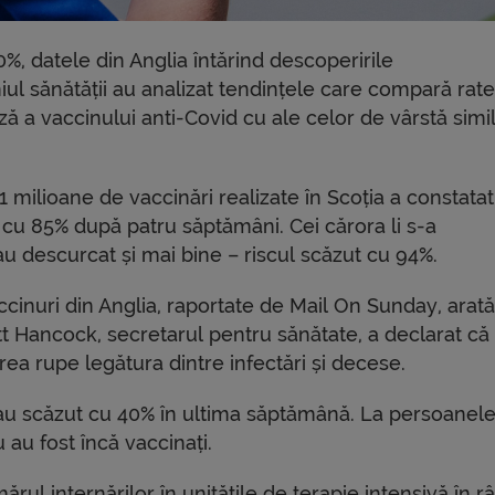
90%, datele din Anglia întărind descoperirile
niul sănătății au analizat tendințele care compară rat
ză a vaccinului anti-Covid cu ale celor de vârstă simi
 milioane de vaccinări realizate în Scoția a constatat
i cu 85% după patru săptămâni. Cei cărora li s-a
 descurcat și mai bine – riscul scăzut cu 94%.
inuri din Anglia, raportate de Mail On Sunday, arată
tt Hancock, secretarul pentru sănătate, a declarat că
rea rupe legătura dintre infectări și decese.
au scăzut cu 40% în ultima săptămână. La persoanel
 au fost încă vaccinați.
rul internărilor în unitățile de terapie intensivă în r