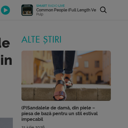
SMART
RADIO
LIVE
Common People (Full Length Version)
Pulp
de
ALTE ȘTIRI
in
(P)Sandalele de damă, din piele –
piesa de bază pentru un stil estival
impecabil
21 iulie 2026