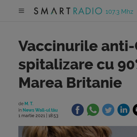
107.3 Mhz
Vaccinurile anti
spitalizare cu 90
Marea Britanie
de
M. T.
în
News Wall-ul tău
1 martie 2021 | 18:53