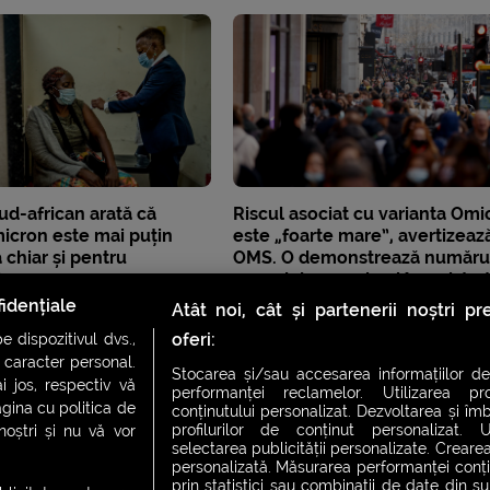
ud-african arată că
Riscul asociat cu varianta Omi
icron este mai puțin
este „foarte mare”, avertizeaz
 chiar și pentru
OMS. O demonstrează număru
i
record de cazuri noi înregistra
unele state
idențiale
Atât noi, cât și partenerii noștri p
oferi:
 dispozitivul dvs.,
u caracter personal.
Stocarea și/sau accesarea informațiilor de
i jos, respectiv vă
performanței reclamelor. Utilizarea pro
agina cu politica de
conținutului personalizat. Dezvoltarea și îmb
profilurilor de conținut personalizat. Ut
 noștri și nu vă vor
selectarea publicității personalizate. Crearea
personalizată. Măsurarea performanței conțin
prin statistici sau combinații de date din sur