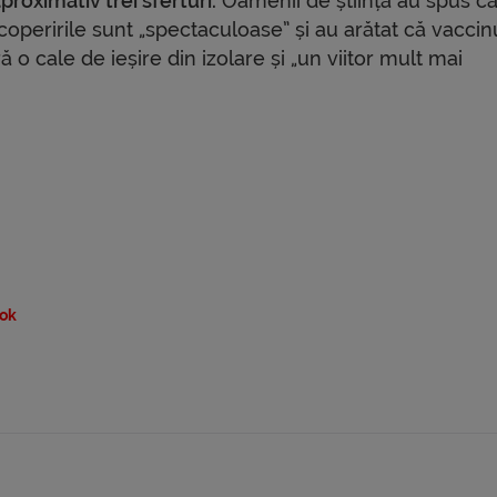
proximativ trei sferturi.
Oamenii de știință au spus c
operirile sunt „spectaculoase” și au arătat că vaccin
ă o cale de ieșire din izolare și „un viitor mult mai
ok