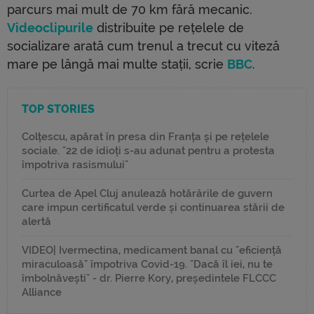
parcurs mai mult de 70 km fără mecanic.
Videoclipurile
distribuite pe rețelele de
socializare arată cum trenul a trecut cu viteză
mare pe lângă mai multe stații, scrie
BBC
.
TOP STORIES
Colțescu, apărat în presa din Franța și pe rețelele
sociale. "22 de idioți s-au adunat pentru a protesta
împotriva rasismului"
Curtea de Apel Cluj anulează hotărârile de guvern
care impun certificatul verde și continuarea stării de
alertă
VIDEO| Ivermectina, medicament banal cu "eficiență
miraculoasă" împotriva Covid-19. "Dacă îl iei, nu te
îmbolnăvești" - dr. Pierre Kory, președintele FLCCC
Alliance