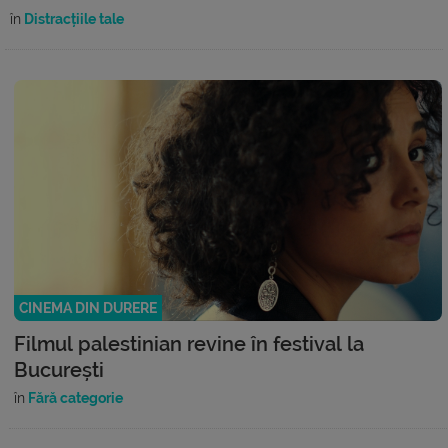
în
Distracțiile tale
CINEMA DIN DURERE
Filmul palestinian revine în festival la
București
în
Fără categorie