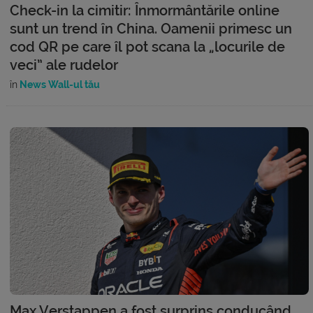
Check-in la cimitir: Înmormântările online
sunt un trend în China. Oamenii primesc un
cod QR pe care îl pot scana la „locurile de
veci” ale rudelor
în
News Wall-ul tău
Max Verstappen a fost surprins conducând