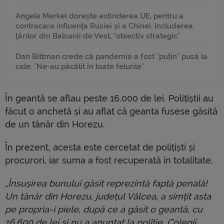
Angela Merkel dorește extinderea UE, pentru a
contracara influența Rusiei și a Chinei. Includerea
țărilor din Balcanii de Vest, "obiectiv strategic"
Dan Bittman crede că pandemia a fost "puțin" pusă la
cale. "Ne-au păcălit în toate felurile"
În geantă se aflau peste 16.000 de lei. Polițiștii au
făcut o anchetă și au aflat că geanta fusese găsită
de un tânăr din Horezu.
În prezent, acesta este cercetat de polițiști și
procurori, iar suma a fost recuperată în totalitate.
„Însușirea bunului găsit reprezintă faptă penală!
Un tânăr din Horezu, județul Vâlcea, a simțit asta
pe propria-i piele, după ce a găsit o geantă, cu
16.600 de lei și nu a anunțat la poliție. Colegii