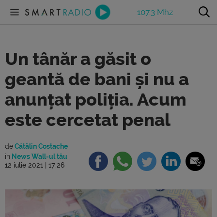
107.3 Mhz
Un tânăr a găsit o
geantă de bani și nu a
anunțat poliția. Acum
este cercetat penal
de
Cătălin Costache
în
News Wall-ul tău
12 iulie 2021 | 17:26