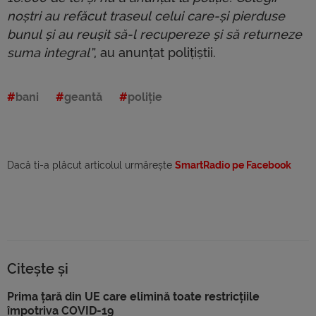
noștri au refăcut traseul celui care-și pierduse
bunul și au reușit să-l recupereze și să returneze
suma integral”
, au anunțat polițiștii.
bani
geantă
poliție
Dacă ti-a plăcut articolul urmărește
SmartRadio pe Facebook
Citește și
Prima țară din UE care elimină toate restricțiile
împotriva COVID-19