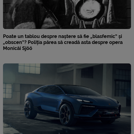
Poate un tablou despre naștere să fie „blasfemic” și
„obscen”? Poliția părea să creadă asta despre opera
Monicăi Sjöö