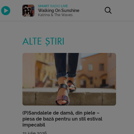
SMART
RADIO
LIVE
Walking On Sunshine
Katrina & The Waves
ALTE ȘTIRI
(P)Sandalele de damă, din piele –
piesa de bază pentru un stil estival
impecabil
21 iulie 2026