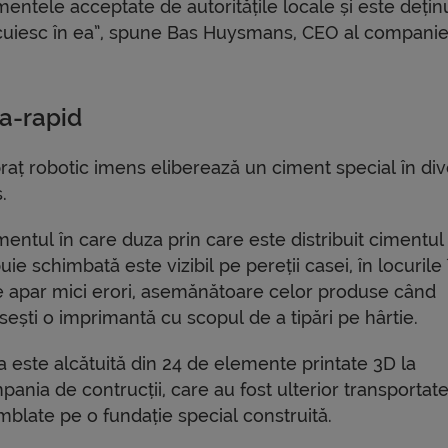
mentele acceptate de autoritățile locale și este dețin
ocuiesc în ea”, spune Bas Huysmans, CEO al companie
ra-rapid
aț robotic imens eliberează un ciment special în di
.
entul în care duza prin care este distribuit cimentul
uie schimbată este vizibil pe pereții casei, în locurile 
e apar mici erori, asemănătoare celor produse când
sești o imprimantă cu scopul de a tipări pe hârtie.
a este alcătuită din 24 de elemente printate 3D la
ania de contrucții, care au fost ulterior transportate
mblate pe o fundație special construită.