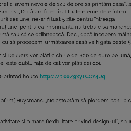
oretic, avem nevoie de 120 de ore să printăm casa”,
smans. „Dacă am fi realizat toate elementele într-o
ură sesiune, ne-ar fi luat 5 zile pentru întreaga
rațiune, pentru că imprimanta nu trebuie să mănânce
rmă sau să se odihnească. Deci, dacă începem mâine
m cu să procedăm, următoarea casă va fi gata peste 5 
 și Dekkers vor plăti o chirie de 800 de euro pe lună
i este dublu față de cât vor plăti cei doi.
3D-printed house
https://t.co/9xyTCCY4Uq
, afirm[ Huysmans. „Ne așteptăm să pierdem bani la 
ivitate și o mare flexibilitate privind design-ul”, sp