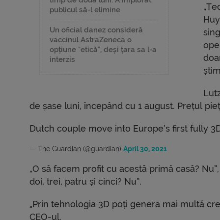
„Te
publicul să-l elimine
Huy
Un oficial danez consideră
sing
vaccinul AstraZeneca o
ope
opțiune "etică", deși țara sa l-a
doa
interzis
ști
Lutz
de șase luni, începând cu 1 august. Prețul piețe
Dutch couple move into Europe’s first fully 
— The Guardian (@guardian)
April 30, 2021
„O să facem profit cu acestă primă casă? Nu”
doi, trei, patru și cinci? Nu”.
„Prin tehnologia 3D poți genera mai multă creat
CEO-ul.