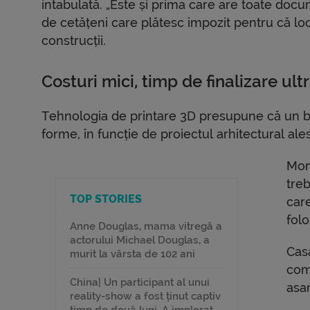
intabulată. „Este și prima care are toate docu
de cetățeni care plătesc impozit pentru că l
construcții.
Costuri mici, timp de finalizare ult
Tehnologia de printare 3D presupune că un br
forme, în funcție de proiectul arhitectural ales
Mom
treb
TOP STORIES
car
folo
Anne Douglas, mama vitregă a
actorului Michael Douglas, a
Cas
murit la vârsta de 102 ani
comp
China| Un participant al unui
asa
reality-show a fost ținut captiv
timp de două luni. A implorat