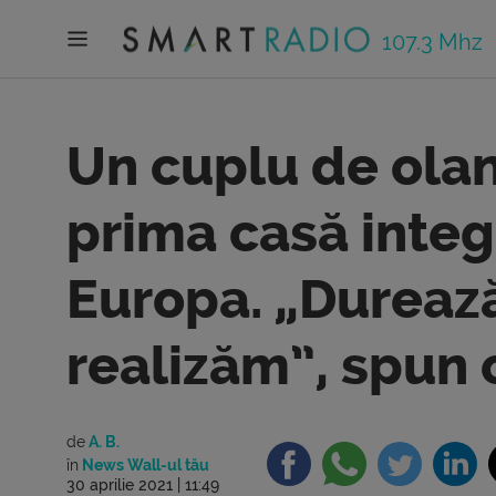
107.3 Mhz
Un cuplu de olan
prima casă integ
Europa. „Durează
realizăm”, spun 
de
A. B.
în
News Wall-ul tău
30 aprilie 2021 | 11:49