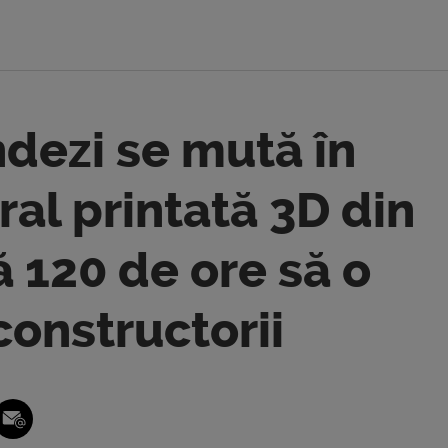
dezi se mută în
ral printată 3D din
 120 de ore să o
constructorii