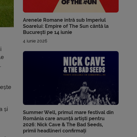
Arenele Romane intră sub Imperiul
Soarelui: Empire of The Sun cântă la
București pe 14 iunie
4 iunie 2026
i
le
.
iește
a și
Summer Well, primul mare festival din
România care anunță artiști pentru
2026: Nick Cave & The Bad Seeds,
primii headlineri confirmați