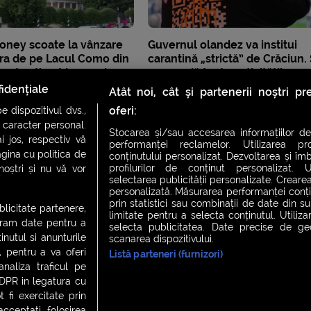
oney scoate la vânzare
Guvernul olandez va institui
dra de pe Lacul Como din
carantină „strictă” de Crăciun.
 preț estimat la 100 de
suspendă toate activitățile, cu
 dolari
excepția magazinelor esențial
idențiale
Atât noi, cât și partenerii noștri p
oferi:
 dispozitivul dvs.,
u caracter personal.
Stocarea și/sau accesarea informațiilor de
i jos, respectiv vă
performanței reclamelor. Utilizarea pro
agina cu politica de
conținutului personalizat. Dezvoltarea și îmb
profilurilor de conținut personalizat. Ut
 noștri și nu vă vor
selectarea publicității personalizate. Crearea
personalizată. Măsurarea performanței conțin
prin statistici sau combinații de date din sur
ublicitate partenere,
limitate pentru a selecta conținutul. Utiliz
ucram date pentru a
selecta publicitatea. Date precise de geol
nutul si anunturile
scanarea dispozitivului.
., pentru a va oferi
Listă parteneri (furnizori)
CH FEVER
NIGHT FEVER
LIVE FEVER CONCERT
analiza traficul pe
GDPR in legatura cu
 fi exercitate prin
ceptati folosirea