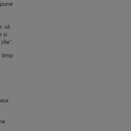
 spune
, să
 și
zile”.
, timp
casa
une