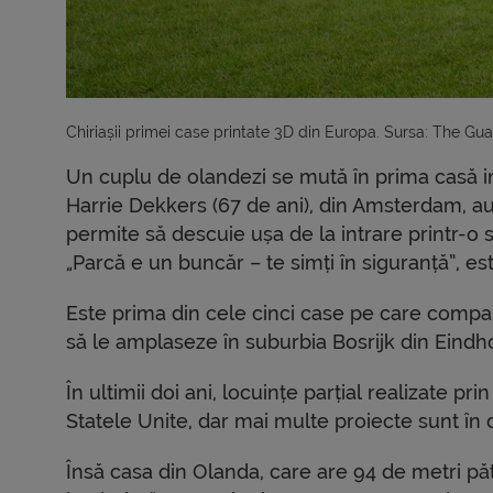
Chiriașii primei case printate 3D din Europa. Sursa: The Gu
Un cuplu de olandezi se mută în prima casă int
Harrie Dekkers (67 de ani), din Amsterdam, au p
permite să descuie ușa de la intrare printr-o 
„Parcă e un buncăr – te simți în siguranță”, e
Este prima din cele cinci case pe care compa
să le amplaseze în suburbia Bosrijk din Eindh
În ultimii doi ani, locuințe parțial realizate p
Statele Unite, dar mai multe proiecte sunt în 
Însă casa din Olanda, care are 94 de metri pătr