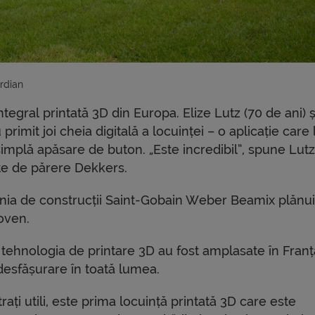
ardian
egral printată 3D din Europa. Elize Lutz (70 de ani) ș
rimit joi cheia digitală a locuinței – o aplicație care 
simplă apăsare de buton. „Este incredibil”, spune Lutz
ste de părere Dekkers.
nia de construcții Saint-Gobain Weber Beamix plănu
oven.
rin tehnologia de printare 3D au fost amplasate în Franț
desfășurare în toată lumea.
ați utili, este prima locuință printată 3D care este