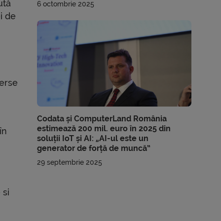
ută
6 octombrie 2025
i de
verse
Codata și ComputerLand România
estimează 200 mil. euro în 2025 din
în
soluții IoT și AI: „AI-ul este un
generator de forță de muncă”
29 septembrie 2025
 si