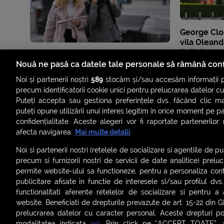
George Clo
vila Olean
Italia la un
milioane de
Nouă ne pasă ca datele tale personale să rămână conf
Noi și partenerii noștri
589
stocăm și/sau accesăm informații pe
precum identificatorii cookie unici pentru prelucrarea datelor c
Puteți accepta sau gestiona preferințele dvs. făcând clic ma
puteți opune utilizării unui interes legitim în orice moment pe p
confidențialitate. Aceste alegeri vor fi raportate partenerilor
afecta navigarea.
Mai multe detalii
Noi si partenerii nostri (retelele de socializare si agentiile de p
precum si furnizorii nostri de servicii de date analitice) prel
permite website-ului sa functioneze, pentru a personaliza conti
publicitare afisate in functie de interesele si/sau profilul dvs
ȘTIRI
SMART SHORTS
LIVE FEVER
BRUN
functionalitati aferente retelelor de socializare si pentru a 
website. Beneficiati de drepturile prevazute de art. 15-22 din 
ASCULTĂ ACUM RADIOURILE SMART
prelucrarea datelor cu caracter personal. Aceste drepturi pot
modalitatea indicata
. Prin click pe “ACCEPT TOATE”, ac
aici