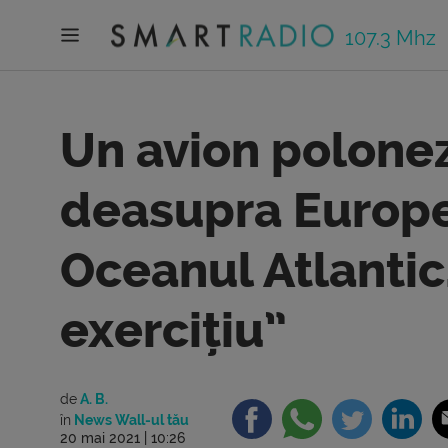
107.3 Mhz
Un avion polonez
deasupra Europei
Oceanul Atlantic.
exercițiu”
de
A. B.
în
News Wall-ul tău
20 mai 2021 | 10:26