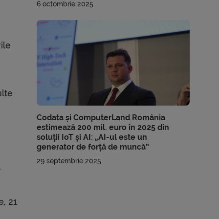
6 octombrie 2025
ile
t
ulte
Codata și ComputerLand România
estimează 200 mil. euro în 2025 din
soluții IoT și AI: „AI-ul este un
generator de forță de muncă”
29 septembrie 2025
,
e, 21