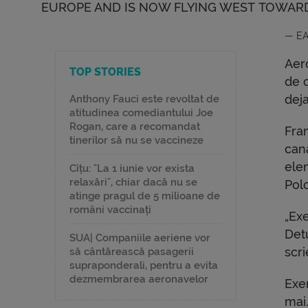
EUROPE AND IS NOW FLYING WEST TOWARD
— EAl
Aer
TOP STORIES
de c
deja
Anthony Fauci este revoltat de
atitudinea comediantului Joe
Rogan, care a recomandat
Fra
tinerilor să nu se vaccineze
can
elem
Cîțu: "La 1 iunie vor exista
relaxări", chiar dacă nu se
Polo
atinge pragul de 5 milioane de
români vaccinați
„Ex
Detu
SUA| Companiile aeriene vor
scr
să cântărească pasagerii
supraponderali, pentru a evita
dezmembrarea aeronavelor
Exer
mai