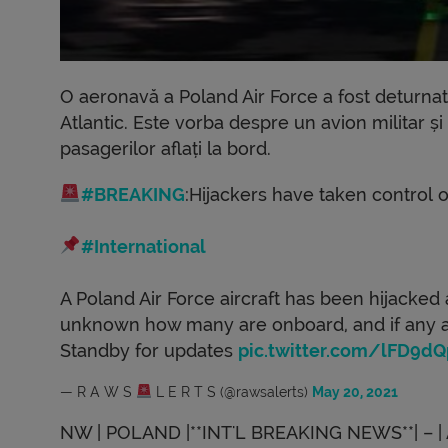
O aeronavă a Poland Air Force a fost deturna
Atlantic. Este vorba despre un avion militar 
pasagerilor aflați la bord.
#BREAKING
:Hijackers have taken control o
#International
A Poland Air Force aircraft has been hijacked
unknown how many are onboard, and if any ar
Standby for updates
pic.twitter.com/lFD9
— R A W S
L E R T S (@rawsalerts)
May 20, 2021
NW | POLAND |**INT'L BREAKING NEWS**| –