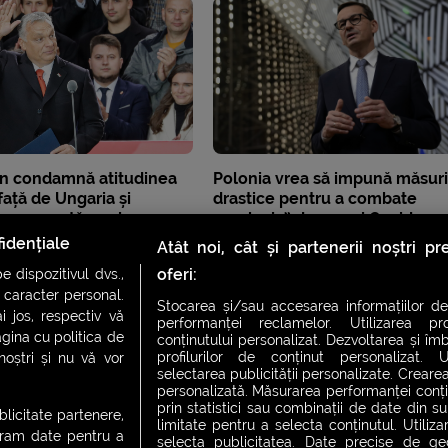
an condamnă atitudinea
Polonia vrea să impună măsuri
 față de Ungaria și
drastice pentru a combate
Se comportă ca și cum am
„explozia” de cazuri Covid
idențiale
Atât noi, cât și partenerii noștri p
oferi:
 dispozitivul dvs.,
u caracter personal.
Stocarea și/sau accesarea informațiilor de
i jos, respectiv vă
performanței reclamelor. Utilizarea pro
agina cu politica de
conținutului personalizat. Dezvoltarea și îmb
profilurilor de conținut personalizat. Ut
 noștri și nu vă vor
selectarea publicității personalizate. Crearea
personalizată. Măsurarea performanței conțin
prin statistici sau combinații de date din sur
ublicitate partenere,
limitate pentru a selecta conținutul. Utiliz
ucram date pentru a
selecta publicitatea. Date precise de geol