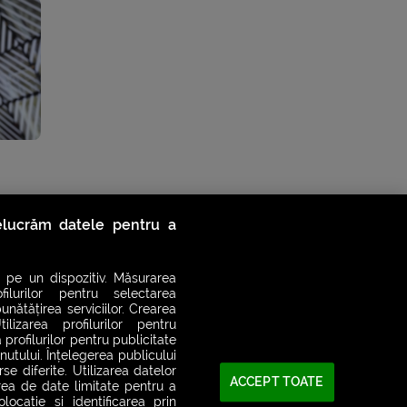
relucrăm datele pentru a
 pe un dispozitiv. Măsurarea
filurilor pentru selectarea
unătățirea serviciilor. Crearea
ilizarea profilurilor pentru
 profilurilor pentru publicitate
utului. Înțelegerea publicului
se diferite. Utilizarea datelor
ACCEPT TOATE
area de date limitate pentru a
ocație și identificarea prin