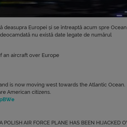
tă deasupra Europei și se întreaptă acum spre Ocean
și deocamdată nu există date legate de numărul
f an aircraft over Europe
 and is now moving west towards the Atlantic Ocean. I
e American citizens.
dQpBWe
 | A POLISH AIR FORCE PLANE HAS BEEN HIJACKED 