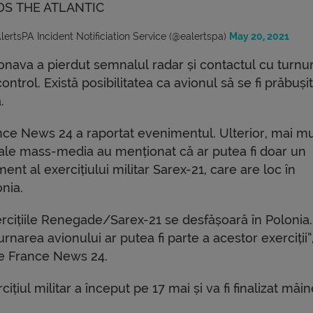
S THE ATLANTIC
ertsPA Incident Notificiation Service (@ealertspa)
May 20, 2021
onava a pierdut semnalul radar și contactul cu turnur
ontrol. Există posibilitatea ca avionul să se fi prăbuși
.
nce News 24 a raportat evenimentul. Ulterior, mai m
ale mass-media au menționat că ar putea fi doar un
ent al exercițiului militar Sarex-21, care are loc în
nia.
ercițiile Renegade/Sarex-21 se desfășoară în Polonia.
rnarea avionului ar putea fi parte a acestor exerciții”
ie France News 24.
cițiul militar a început pe 17 mai și va fi finalizat mâin
.