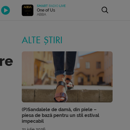
SMART
RADIO
LIVE
One of Us
ABBA
ALTE ȘTIRI
re
(P)Sandalele de damă, din piele –
piesa de bază pentru un stil estival
impecabil
21 iulie 2026