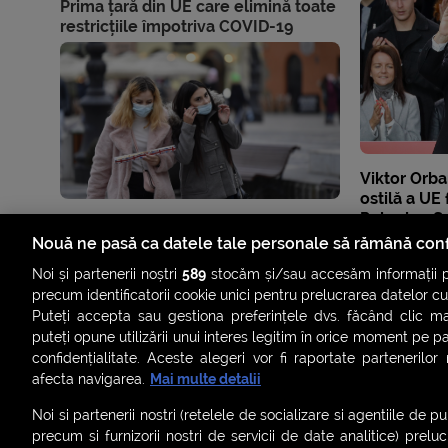
Prima țară din UE care elimină toate
restricțiile împotriva COVID-19
Viktor Orb
ostilă a UE
Polonia. „
fi dușmani”
Nouă ne pasă ca datele tale personale să rămână conf
Noi și partenerii noștri
589
stocăm și/sau accesăm informații pe
precum identificatorii cookie unici pentru prelucrarea datelor c
Puteți accepta sau gestiona preferințele dvs. făcând clic ma
puteți opune utilizării unui interes legitim în orice moment pe p
confidențialitate. Aceste alegeri vor fi raportate partenerilor
afecta navigarea.
Mai multe detalii
Noi si partenerii nostri (retelele de socializare si agentiile de p
precum si furnizorii nostri de servicii de date analitice) prel