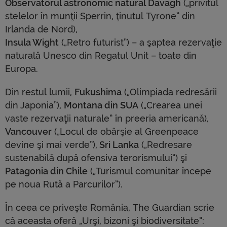
Observatorul astronomic natural Davagh
(„privitul
stelelor în munţii Sperrin, ţinutul Tyrone” din
Irlanda de Nord),
Insula Wight
(„Retro futurist”) – a şaptea rezervaţie
naturală Unesco din Regatul Unit – toate din
Europa.
Din restul lumii,
Fukushima
(„Olimpiada redresării
din Japonia”),
Montana din SUA
(„Crearea unei
vaste rezervaţii naturale” în preeria americană),
Vancouver
(„Locul de obârşie al Greenpeace
devine şi mai verde”),
Sri Lanka
(„Redresare
sustenabilă după ofensiva terorismului”) şi
Patagonia din Chile
(„Turismul comunitar începe
pe noua Rută a Parcurilor”).
În ceea ce priveşte România, The Guardian scrie
că aceasta oferă „Urşi, bizoni şi biodiversitate”: