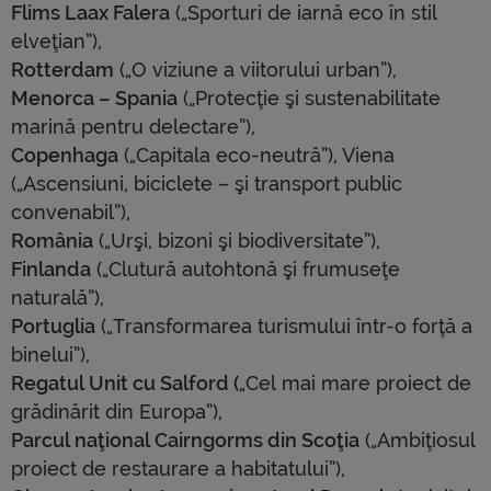
Flims Laax Falera
(„Sporturi de iarnă eco în stil
elveţian”),
Rotterdam
(„O viziune a viitorului urban”),
Menorca – Spania
(„Protecţie şi sustenabilitate
marină pentru delectare”),
Copenhaga
(„Capitala eco-neutră”), Viena
(„Ascensiuni, biciclete – şi transport public
convenabil”),
România
(„Urşi, bizoni şi biodiversitate”),
Finlanda
(„Clutură autohtonă şi frumuseţe
naturală”),
Portuglia
(„Transformarea turismului într-o forţă a
binelui”),
Regatul Unit cu Salford (
„Cel mai mare proiect de
grădinărit din Europa”),
Parcul naţional Cairngorms din Scoţia
(„Ambiţiosul
proiect de restaurare a habitatului”),