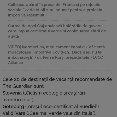
Colțescu, apărat în presa din Franța și pe rețelele
sociale. "22 de idioți s-au adunat pentru a protesta
împotriva rasismului"
Curtea de Apel Cluj anulează hotărârile de guvern
care impun certificatul verde și continuarea stării de
alertă
VIDEO| Ivermectina, medicament banal cu "eficiență
miraculoasă" împotriva Covid-19. "Dacă îl iei, nu te
îmbolnăvești" - dr. Pierre Kory, președintele FLCCC
Alliance
Cele 20 de destinaţii de vacanţă recomandate de
The Guardian sunt:
Slovenia
(„Ciclism ecologic şi căţărări
aventuroase”),
Goteburg
(„oraşul eco-certificat al Suediei”),
Val di Vara
(„Cea mai verde vale din Italia”),