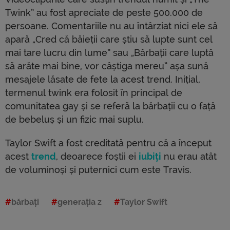
Twink” au fost apreciate de peste 500.000 de
persoane. Comentariile nu au întârziat nici ele să
apară „Cred că băieții care știu să lupte sunt cel
mai tare lucru din lume” sau „Bărbații care luptă
să arăte mai bine, vor câștiga mereu” așa sună
mesajele lăsate de fete la acest trend. Inițial,
termenul twink era folosit în principal de
comunitatea gay și se referă la bărbații cu o față
de bebeluș și un fizic mai suplu.
Taylor Swift a fost creditată pentru că a început
acest
trend
, deoarece foștii ei
iubiți
nu erau atât
de voluminoși și puternici cum este Travis.
bărbați
generația z
Taylor Swift