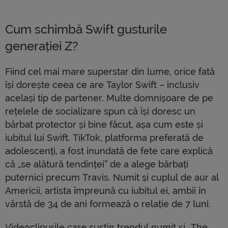
Cum schimbă Swift gusturile
generației Z?
Fiind cel mai mare superstar din lume, orice fată
își dorește ceea ce are Taylor Swift – inclusiv
același tip de partener. Multe domnișoare de pe
rețelele de socializare spun că își doresc un
bărbat protector și bine făcut, așa cum este și
iubitul lui Swift. TikTok, platforma preferată de
adolescenți, a fost inundată de fete care explică
că „se alătură tendinței” de a alege bărbați
puternici precum Travis. Numit și cuplul de aur al
Americii, artista împreună cu iubitul ei, ambii în
vârstă de 34 de ani formează o relație de 7 luni.
Videoclipurile care susțin trendul numit și „The