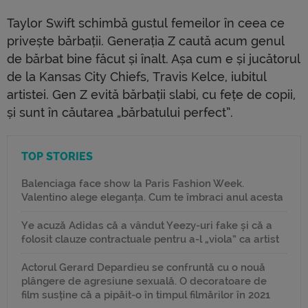
Taylor Swift schimbă gustul femeilor în ceea ce
privește bărbații. Generația Z caută acum genul
de bărbat bine făcut și înalt. Așa cum e și jucătorul
de la Kansas City Chiefs, Travis Kelce, iubitul
artistei. Gen Z evită bărbații slabi, cu fețe de copii,
și sunt în căutarea „bărbatului perfect”.
TOP STORIES
Balenciaga face show la Paris Fashion Week.
Valentino alege eleganța. Cum te îmbraci anul acesta
Ye acuză Adidas că a vândut Yeezy-uri fake și că a
folosit clauze contractuale pentru a-l „viola” ca artist
Actorul Gerard Depardieu se confruntă cu o nouă
plângere de agresiune sexuală. O decoratoare de
film susține că a pipăit-o în timpul filmărilor în 2021