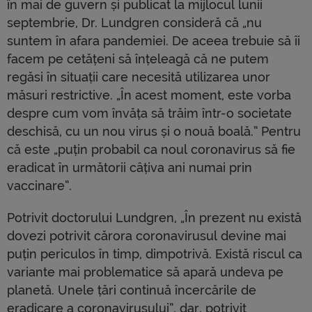
în mai de guvern și publicat la mijlocul lunii
septembrie, Dr. Lundgren consideră că „nu
suntem în afara pandemiei. De aceea trebuie să îi
facem pe cetățeni să înțeleagă că ne putem
regăsi în situații care necesită utilizarea unor
măsuri restrictive. „În acest moment, este vorba
despre cum vom învăța să trăim într-o societate
deschisă, cu un nou virus și o nouă boală.” Pentru
că este „puțin probabil ca noul coronavirus să fie
eradicat în următorii câțiva ani numai prin
vaccinare”.
Potrivit doctorului Lundgren, „În prezent nu există
dovezi potrivit cărora coronavirusul devine mai
puțin periculos în timp, dimpotrivă. Există riscul ca
variante mai problematice să apară undeva pe
planetă. Unele țări continuă încercările de
eradicare a coronavirusului”, dar, potrivit