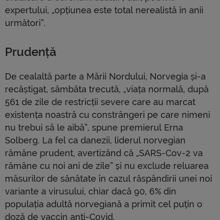
expertului, „opțiunea este total nerealistă în anii
următori”.
Prudență
De cealaltă parte a Mării Nordului, Norvegia și-a
recâștigat, sâmbăta trecută, „viața normală, după
561 de zile de restricții severe care au marcat
existența noastră cu constrângeri pe care nimeni
nu trebui să le aibă”, spune premierul Erna
Solberg. La fel ca danezii, liderul norvegian
rămâne prudent, avertizând că „SARS-Cov-2 va
rămâne cu noi ani de zile” și nu exclude reluarea
măsurilor de sănătate în cazul răspândirii unei noi
variante a virusului, chiar dacă 90, 6% din
populația adultă norvegiană a primit cel puțin o
doză de vaccin anti-Covid.