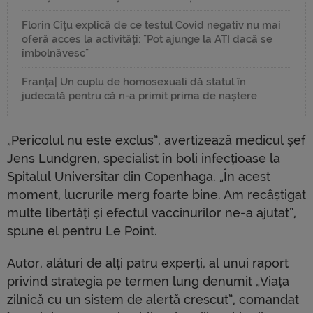
Florin Cîțu explică de ce testul Covid negativ nu mai
oferă acces la activități: "Pot ajunge la ATI dacă se
îmbolnăvesc"
Franța| Un cuplu de homosexuali dă statul în
judecată pentru că n-a primit prima de naștere
„Pericolul nu este exclus”, avertizează medicul șef
Jens Lundgren, specialist în boli infecțioase la
Spitalul Universitar din Copenhaga. „În acest
moment, lucrurile merg foarte bine. Am recâștigat
multe libertăți și efectul vaccinurilor ne-a ajutat”,
spune el pentru Le Point.
Autor, alături de alți patru experți, al unui raport
privind strategia pe termen lung denumit „Viața
zilnică cu un sistem de alertă crescut”, comandat