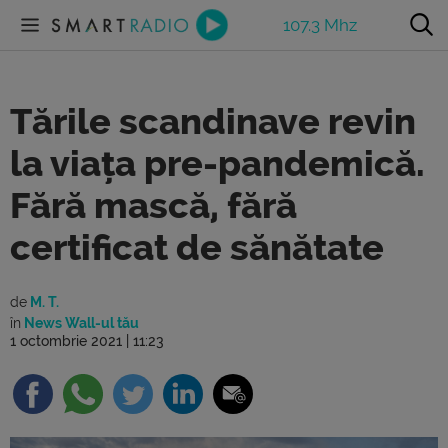
107.3 Mhz
Tările scandinave revin
la viața pre-pandemică.
Fără mască, fără
certificat de sănătate
de
M. T.
în
News Wall-ul tău
1 octombrie 2021 | 11:23