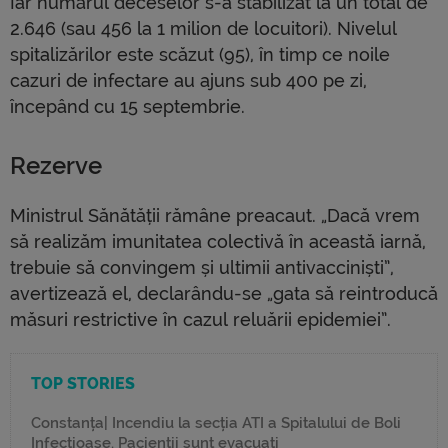
Iar numărul deceselor s-a stabilizat la un total de
2.646 (sau 456 la 1 milion de locuitori). Nivelul
spitalizărilor este scăzut (95), în timp ce noile
cazuri de infectare au ajuns sub 400 pe zi,
începând cu 15 septembrie.
Rezerve
Ministrul Sănătății rămâne preacaut. „Dacă vrem
să realizăm imunitatea colectivă în această iarnă,
trebuie să convingem și ultimii antivacciniști”,
avertizează el, declarându-se „gata să reintroducă
măsuri restrictive în cazul reluării epidemiei”.
TOP STORIES
Constanța| Incendiu la secția ATI a Spitalului de Boli
Infecțioase. Pacienții sunt evacuați