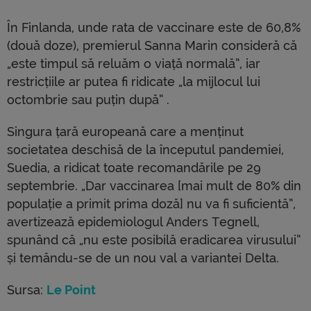
În Finlanda, unde rata de vaccinare este de 60,8%
(două doze), premierul Sanna Marin consideră că
„este timpul să reluăm o viață normală”, iar
restricțiile ar putea fi ridicate „la mijlocul lui
octombrie sau puțin după” .
Singura țară europeană care a menținut
societatea deschisă de la începutul pandemiei,
Suedia, a ridicat toate recomandările pe 29
septembrie. „Dar vaccinarea [mai mult de 80% din
populație a primit prima doză] nu va fi suficientă”,
avertizează epidemiologul Anders Tegnell,
spunând că „nu este posibilă eradicarea virusului”
și temându-se de un nou val a variantei Delta.
Sursa:
Le Point